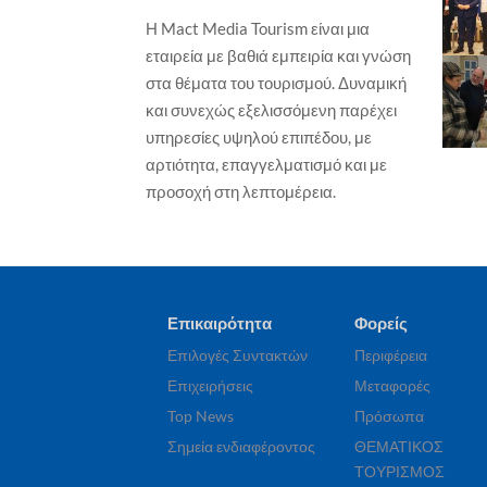
Η Mact Media Tourism είναι μια
ΕΠΙΧΕΙΡΗΣΕΙΣ
ΞΕΝΟΔΟΧΕΙΑ
εταιρεία με βαθιά εμπειρία και γνώση
ΕΠΙ
Wyndham Hotels & Resorts – Νέο
στα θέματα του τουρισμού. Δυναμική
Isl
TRYP by Wyndham στη Χάγη, σε
και συνεχώς εξελισσόμενη παρέχει
Γα
ιστορικό παραθαλάσσιο
ξενοδοχείο
υπηρεσίες υψηλού επιπέδου, με
Γιώ
Γιώργος Καραχρήστος
7 Αυγούστου, 2026
αρτιότητα, επαγγελματισμό και με
προσοχή στη λεπτομέρεια.
Επικαιρότητα
Φορείς
Επιλογές Συντακτών
Περιφέρεια
Επιχειρήσεις
Μεταφορές
Top News
Πρόσωπα
Σημεία ενδιαφέροντος
ΘΕΜΑΤΙΚΟΣ
ΤΟΥΡΙΣΜΟΣ