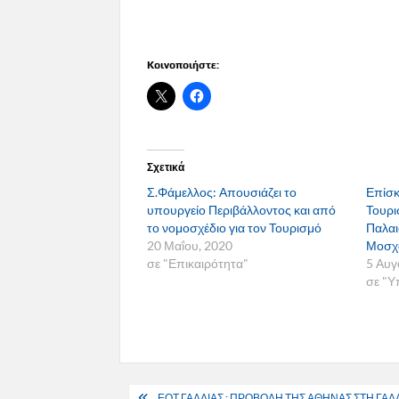
Κοινοποιήστε:
Σχετικά
Σ.Φάμελλος: Απουσιάζει το
Επίσ
υπουργείο Περιβάλλοντος και από
Τουρι
το νομοσχέδιο για τον Τουρισμό
Παλαι
20 Μαΐου, 2020
Μοσχ
σε "Επικαιρότητα"
5 Αυγ
σε "Υ
Πλοήγηση
ΕΟΤ ΓΑΛΛΙΑΣ : ΠΡΟΒΟΛΗ ΤΗΣ ΑΘΗΝΑΣ ΣΤΗ ΓΑ