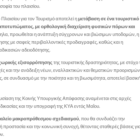
σοφία του πλαισίου.
 Πλαισίου για τον Τουρισμό αποτελεί η
μετάβαση σε ένα τουριστικό
αποτυπώματος, με ορθολογική διαχείριση φυσικών πόρων και
ηλα, προωθείται η ανάπτυξη σύγχρονων και βιώσιμων υποδομών, η
ης με σαφείς περιβαλλοντικές προδιαγραφές, καθώς και η
αδικασιών αδειοδότησης.
 χωρικής εξισορρόπησης
της τουριστικής δραστηριότητας, με στόχο 
ές και την ανάδειξη νέων, εναλλακτικών και θεματικών προορισμών
, σε συνδυασμό με την ποιότητα και τη βιωσιμότητα, αποτελεί βασικ
υσίαση της Κοινής Υπουργικής Απόφασης αναμένεται στις αρχές
αδικασίας και την υπογραφή της ΚΥΑ εντός Μαΐου.
γαλείο μακροπρόθεσμου σχεδιασμού
, που θα συνδυάζει την
ή προστασία και την κοινωνική συνοχή, θέτοντας σταθερές βάσεις γι
ν.