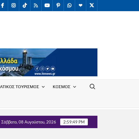
facebook
Instagram
TikTok
RSS
youtube
Pinterest
WhatsApp
Telegram
X
/
Twitter
Search for:
ΑΤΙΚΟΣ ΤΟΥΡΙΣΜΟΣ
ΚΟΣΜΟΣ
ου Υπαλλήλων Ε.Ο.Τ. με τον Τομέα Τουρισμού του κόμματος ΄΄ΕΛ
Σάββατο, 08 Αυγούστου, 2026
2:59:50 PM