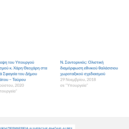
κεψη του Υπουργού
Ν. Σαντορινιός: Ολιστική
σμού κ. Χάρη Θεοχάρη στα
διαμόρφωση εθνικού θαλάσσιου
ά Σφαγεία του Δήμου
χωροταξικού σχεδιασμού
άτου – Ταύρου
29 Νοεμβρίου, 2018
ούστου, 2020
σε "Υπουργεία"
πουργεία"
ΛΛΙΚΗ ΠΕΡΙΦΕΡΕΙΑ AUVERGNE-RHÔNE-ALPES