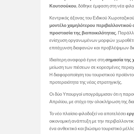
Κουτσούκου
, δόθηκε έμφαση στη νέα φιλο
Κεντρικός άξονας του Ειδικού Χωροταξικού
μοντέλο χαμηλότερου περιβαλλοντικού 
προστασία της βιοποικιλότητας
. Παράλλ
ενίσχυση οργανωμένων μορφών χωροθέτησ
επιτάχυνση διαφανών και προβλέψιμων δι
Ιδιαίτερη αναφορά έγινε στη
σημασία της
μείωση των πιέσεων σε κορεσμένες περιοχ
Η διαφοροποίηση του τουριστικού προϊόντος
προτεραιότητα της νέας στρατηγικής.
Οι δύο Υπουργοί υπογράμμισαν ότι η παρο
Απριλίου, με στόχο την ολοκλήρωση της δι
Το νέο πλαίσιο φιλοδοξεί να αποτελέσει
ερ
οικονομική ανάπτυξη με την περιβαλλοντικ
ένα ανθεκτικό και βιώσιμο τουριστικό μέλλο