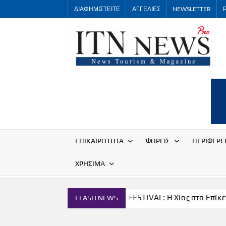
Skip
ΔΙΑΦΗΜΙΣΤΕΙΤΕ
ΑΓΓΕΛΙΕΣ
NEWSLETTER
to
content
ΕΠΙΚΑΙΡΟΤΗΤΑ
ΦΟΡΕΙΣ
ΠΕΡΙΦΕΡΕ
ΧΡΗΣΙΜΑ
α
THE CHIOS FESTIVAL: Η Χίος στο Επίκεντρο
Π
FLASH NEWS