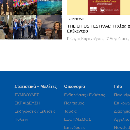
ΧΕΙΡΗΣΕΙΣ
ΞΕΝΟΔΟΧΕΙΑ
TOP NEWS
a Brown Corinthia: Αποδράσεις &
THE CHIOS FESTIVAL: Η Χίος 
στρονομία
Επίκεντρο
ργος Καραχρήστος
7 Αυγούστου, 2026
Γιώργος Καραχρήστος
7 Αυγούστου,
Στατιστικά – Μελέτες
Οικονομία
Info
ΣΥΜΒΟΥΛΕΣ
Εκδηλώσεις / Εκθέσεις
Ποιοι εί
ΕΚΠΑΙΔΕΥΣΗ
Πολιτισμός
Επικοινω
Εκδηλώσεις / Εκθέσεις
Ταξίδια
Διαφημισ
Πολιτική
ΕΞΟΠΛΙΣΜΟΣ
Αγγελίες
Επενδύσεις
Newslett