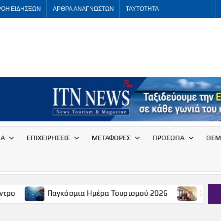
ΡΟΗ ΕΙΔΗΣΕΩΝ
ΑΡΘΡΑ ΑΝΑΓΝΩΣΤΩΝ
ΤΑΥΤΟΤΗΤΑ
ITNNEWS
International
Tourism
News
ΙΑ
ΕΠΙΧΕΙΡΗΣΕΙΣ
ΜΕΤΑΦΟΡΕΣ
ΠΡΟΣΩΠΑ
ΘΕΜ
αγκόσμια Ημέρα Τουρισμού 2026
Συνάντηση του Συλλόγ