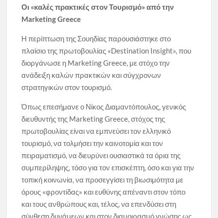
Οι «καλές πρακτικές στον Τουρισμό» από την
Marketing Greece
Η περίπτωση της Σουηδίας παρουσιάστηκε στο
πλαίσιο της πρωτοβουλίας «Destination Insight», που
διοργάνωσε η Marketing Greece, με στόχο την
ανάδειξη καλών πρακτικών και σύγχρονων
στρατηγικών στον τουρισμό.
Όπως επεσήμανε ο Νίκος Διαμαντόπουλος, γενικός
διευθυντής της Marketing Greece, στόχος της
πρωτοβουλίας είναι να εμπνεύσει τον ελληνικό
τουρισμό, να τολμήσει την καινοτομία και τον
πειραματισμό, να διευρύνει ουσιαστικά τα όρια της
συμπερίληψης, τόσο για τον επισκέπτη, όσο και για την
τοπική κοινωνία, να προσεγγίσει τη βιωσιμότητα με
όρους «φροντίδας» και ευθύνης απέναντι στον τόπο
και τους ανθρώπους και, τέλος, να επενδύσει στη
σύνθεση δυνάμεων και στον διαμοιρασμό γνώσης ως