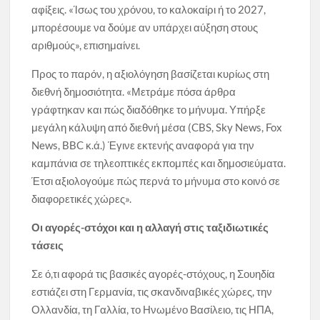
αφίξεις. «Ίσως του χρόνου, το καλοκαίρι ή το 2027,
μπορέσουμε να δούμε αν υπάρχει αύξηση στους
αριθμούς», επισημαίνει.
Προς το παρόν, η αξιολόγηση βασίζεται κυρίως στη
διεθνή δημοσιότητα. «Μετράμε πόσα άρθρα
γράφτηκαν και πώς διαδόθηκε το μήνυμα. Υπήρξε
μεγάλη κάλυψη από διεθνή μέσα (CBS, Sky News, Fox
News, BBC κ.ά.) Έγινε εκτενής αναφορά για την
καμπάνια σε τηλεοπτικές εκπομπές και δημοσιεύματα.
Έτσι αξιολογούμε πώς περνά το μήνυμα στο κοινό σε
διαφορετικές χώρες».
Οι αγορές-στόχοι και η αλλαγή στις ταξιδιωτικές
τάσεις
Σε ό,τι αφορά τις βασικές αγορές-στόχους, η Σουηδία
εστιάζει στη Γερμανία, τις σκανδιναβικές χώρες, την
Ολλανδία, τη Γαλλία, το Ηνωμένο Βασίλειο, τις ΗΠΑ,