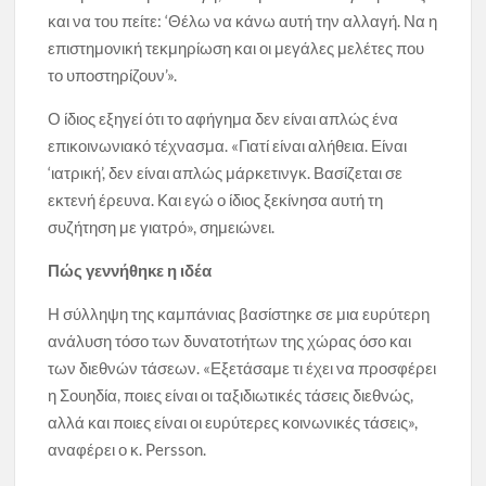
και να του πείτε: ‘Θέλω να κάνω αυτή την αλλαγή. Να η
επιστημονική τεκμηρίωση και οι μεγάλες μελέτες που
το υποστηρίζουν’».
Ο ίδιος εξηγεί ότι το αφήγημα δεν είναι απλώς ένα
επικοινωνιακό τέχνασμα. «Γιατί είναι αλήθεια. Είναι
‘ιατρική’, δεν είναι απλώς μάρκετινγκ. Βασίζεται σε
εκτενή έρευνα. Και εγώ ο ίδιος ξεκίνησα αυτή τη
συζήτηση με γιατρό», σημειώνει.
Πώς γεννήθηκε η ιδέα
Η σύλληψη της καμπάνιας βασίστηκε σε μια ευρύτερη
ανάλυση τόσο των δυνατοτήτων της χώρας όσο και
των διεθνών τάσεων. «Εξετάσαμε τι έχει να προσφέρει
η Σουηδία, ποιες είναι οι ταξιδιωτικές τάσεις διεθνώς,
αλλά και ποιες είναι οι ευρύτερες κοινωνικές τάσεις»,
αναφέρει ο κ. Persson.