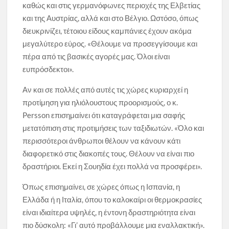
καθώς και στις γερμανόφωνες περιοχές της Ελβετίας
και της Αυστρίας, αλλά και στο Βέλγιο. Ωστόσο, όπως
διευκρινίζει, τέτοιου είδους καμπάνιες έχουν ακόμα
μεγαλύτερο εύρος. «Θέλουμε να προσεγγίσουμε και
πέρα από τις βασικές αγορές μας. Όλοι είναι
ευπρόσδεκτοι».
Αν και σε πολλές από αυτές τις χώρες κυριαρχεί η
προτίμηση για ηλιόλουστους προορισμούς, ο κ.
Persson επισημαίνει ότι καταγράφεται μια σαφής
μετατόπιση στις προτιμήσεις των ταξιδιωτών. «Όλο και
περισσότεροι άνθρωποι θέλουν να κάνουν κάτι
διαφορετικό στις διακοπές τους. Θέλουν να είναι πιο
δραστήριοι. Εκεί η Σουηδία έχει πολλά να προσφέρει».
Όπως επισημαίνει, σε χώρες όπως η Ισπανία, η
Ελλάδα ή η Ιταλία, όπου το καλοκαίρι οι θερμοκρασίες
είναι ιδιαίτερα υψηλές, η έντονη δραστηριότητα είναι
πιο δύσκολη: «Γι’ αυτό προβάλλουμε μια εναλλακτική».