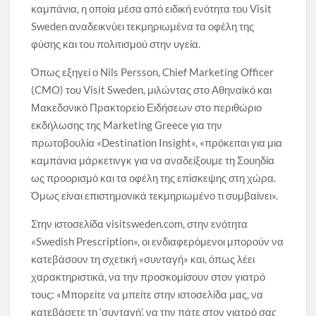
καμπάνια, η οποία μέσα από ειδική ενότητα του Visit
Sweden αναδεικνύει τεκμηριωμένα τα οφέλη της
φύσης και του πολιτισμού στην υγεία.
Όπως εξηγεί ο Nils Persson, Chief Marketing Officer
(CMO) του Visit Sweden, μιλώντας στο Αθηναϊκό και
Μακεδονικό Πρακτορείο Ειδήσεων στο περιθώριο
εκδήλωσης της Marketing Greece για την
πρωτοβουλία «Destination Insight», «πρόκειται για μια
καμπάνια μάρκετινγκ για να αναδείξουμε τη Σουηδία
ως προορισμό και τα οφέλη της επίσκεψης στη χώρα.
Όμως είναι επιστημονικά τεκμηριωμένο τι συμβαίνει».
Στην ιστοσελίδα visitsweden.com, στην ενότητα
«Swedish Prescription», οι ενδιαφερόμενοι μπορούν να
κατεβάσουν τη σχετική «συνταγή» και, όπως λέει
χαρακτηριστικά, να την προσκομίσουν στον γιατρό
τους: «Μπορείτε να μπείτε στην ιστοσελίδα μας, να
κατεβάσετε τη ‘συνταγή’, να την πάτε στον γιατρό σας