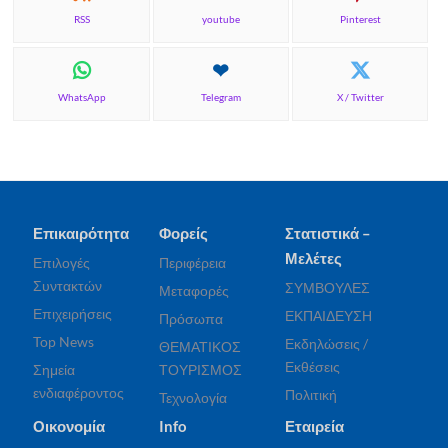
RSS
youtube
Pinterest
WhatsApp
Telegram
X / Twitter
Επικαιρότητα
Φορείς
Στατιστικά –
Μελέτες
Επιλογές
Περιφέρεια
Συντακτών
ΣΥΜΒΟΥΛΕΣ
Μεταφορές
Επιχειρήσεις
ΕΚΠΑΙΔΕΥΣΗ
Πρόσωπα
Top News
Εκδηλώσεις /
ΘΕΜΑΤΙΚΟΣ
Εκθέσεις
Σημεία
ΤΟΥΡΙΣΜΟΣ
ενδιαφέροντος
Πολιτική
Τεχνολογία
Οικονομία
Info
Εταιρεία