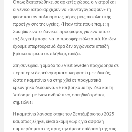
Όπως διαπιστώθηκε, σε αρκετές χώρες, οι γιατροί και
οι γενικοί ιατροί αρχίζουν να «συνταγογραφούν» τη
φύση και τον πολιτισμό ως μέρος μιας πιο ολιστικής
προσέγγισης της υγείας. «Ήταν τότε που είπαμε: η
Σουηδία είναι ο ιδανικός προορισμός για ένα τέτοιο
ταξίδι, γιατί μπορεί να τα προσφέρει όλα αυτά. Και δεν
έχουμε υπερτουρισμό, άρα δεν αγχώνεσαι επειδή
βρίσκεσαι μέσα σε πλήθος», τονίζει.
Στη συνέχεια, η ομάδα του Visit Sweden προχώρησε σε
περαιτέρω διερεύνηση και συνεργασία με ειδικούς,
ώστε η καμπάνια να στηριχθεί σε πραγματικά
ερευνητικά δεδομένα. «Έτσι βρήκαμε την ιδέα και τη
‘ντύσαμε’ με έναν ανθρώπινο, σουηδικό τρόπο»,
σημειώνει.
Η καμπάνια λανσαρίστηκε τον Σεπτέμβριο του 2025
και, όπως εξηγεί, είναι ακόμη νωρίς για ασφαλή
συμπεράσματα ως προς την άμεση επίδρασή της στις