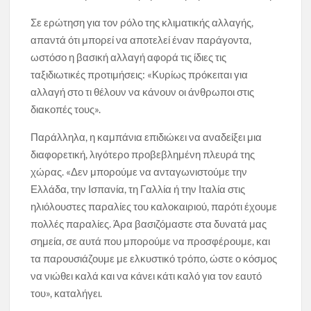
Σε ερώτηση για τον ρόλο της κλιματικής αλλαγής,
απαντά ότι μπορεί να αποτελεί έναν παράγοντα,
ωστόσο η βασική αλλαγή αφορά τις ίδιες τις
ταξιδιωτικές προτιμήσεις: «Κυρίως πρόκειται για
αλλαγή στο τι θέλουν να κάνουν οι άνθρωποι στις
διακοπές τους».
Παράλληλα, η καμπάνια επιδιώκει να αναδείξει μια
διαφορετική, λιγότερο προβεβλημένη πλευρά της
χώρας. «Δεν μπορούμε να ανταγωνιστούμε την
Ελλάδα, την Ισπανία, τη Γαλλία ή την Ιταλία στις
ηλιόλουστες παραλίες του καλοκαιριού, παρότι έχουμε
πολλές παραλίες. Άρα βασιζόμαστε στα δυνατά μας
σημεία, σε αυτά που μπορούμε να προσφέρουμε, και
τα παρουσιάζουμε με ελκυστικό τρόπο, ώστε ο κόσμος
να νιώθει καλά και να κάνει κάτι καλό για τον εαυτό
του», καταλήγει.