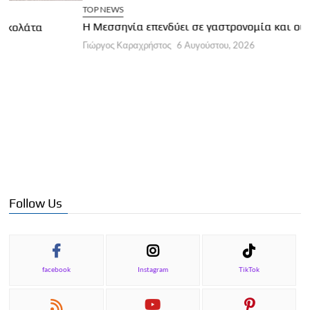
TOP NEWS
Η Μεσσηνία επενδύει σε γαστρονομία και οινοτουρισμό
Γιώργος Καραχρήστος
6 Αυγούστου, 2026
Γ
Ο
Γ
Follow Us
facebook
Instagram
TikTok