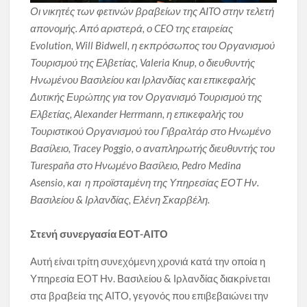
Οι νικητές των φετινών βραβείων της AITO στην τελετή
απονομής. Από αριστερά, ο CEO της εταιρείας
Evolution, Will Bidwell, η εκπρόσωπος του Οργανισμού
Τουρισμού της Ελβετίας, Valeria Knup, ο διευθυντής
Ηνωμένου Βασιλείου και Ιρλανδίας και επικεφαλής
Δυτικής Ευρώπης για τον Οργανισμό Τουρισμού της
Ελβετίας, Alexander Herrmann, η επικεφαλής του
Τουριστικού Οργανισμού του Γιβραλτάρ στο Ηνωμένο
Βασίλειο, Tracey Poggio, ο αναπληρωτής διευθυντής του
Turespaña στο Ηνωμένο Βασίλειο, Pedro Medina
Asensio, και η προϊσταμένη της Υπηρεσίας ΕΟΤ Ην.
Βασιλείου & Ιρλανδίας, Ελένη Σκαρβέλη.
Στενή συνεργασία ΕΟΤ-ΑΙΤΟ
Αυτή είναι τρίτη συνεχόμενη χρονιά κατά την οποία η
Υπηρεσία ΕΟΤ Ην. Βασιλείου & Ιρλανδίας διακρίνεται
στα βραβεία της ΑΙΤΟ, γεγονός που επιβεβαιώνει την