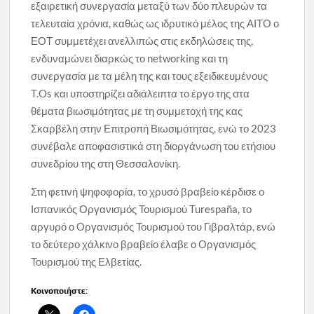
εξαιρετική συνεργασία μεταξύ των δύο πλευρών τα
τελευταία χρόνια, καθώς ως ιδρυτικό μέλος της ΑΙΤΟ ο
ΕΟΤ συμμετέχει ανελλιπώς στις εκδηλώσεις της,
ενδυναμώνει διαρκώς το networking και τη
συνεργασία με τα μέλη της και τους εξειδικευμένους
T.Os και υποστηρίζει αδιάλειπτα το έργο της στα
θέματα βιωσιμότητας με τη συμμετοχή της κας
Σκαρβέλη στην Επιτροπή Βιωσιμότητας, ενώ το 2023
συνέβαλε αποφασιστικά στη διοργάνωση του ετήσιου
συνεδρίου της στη Θεσσαλονίκη.
Στη φετινή ψηφοφορία, το χρυσό βραβείο κέρδισε ο
Ισπανικός Οργανισμός Τουρισμού Turespaña, το
αργυρό ο Οργανισμός Τουρισμού του Γιβραλτάρ, ενώ
το δεύτερο χάλκινο βραβείο έλαβε ο Οργανισμός
Τουρισμού της Ελβετίας.
Κοινοποιήστε: