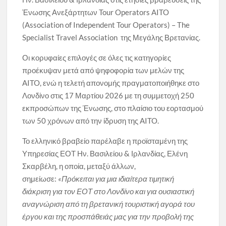
Ένωσης Ανεξάρτητων Tour Operators AITO
(Association of Independent Tour Operators) – The
Specialist Travel Association της Μεγάλης Βρετανίας.
Οι κορυφαίες επιλογές σε όλες τις κατηγορίες
προέκυψαν μετά από ψηφοφορία των μελών της
AITO, ενώ η τελετή απονομής πραγματοποιήθηκε στο
Λονδίνο στις 17 Μαρτίου 2026 με τη συμμετοχή 250
εκπροσώπων της Ένωσης, στο πλαίσιο του εορτασμού
των 50 χρόνων από την ίδρυση της AITO.
Το ελληνικό βραβείο παρέλαβε η προϊσταμένη της
Υπηρεσίας ΕΟΤ Ην. Βασιλείου & Ιρλανδίας, Ελένη
Σκαρβέλη, η οποία, μεταξύ άλλων,
σημείωσε:
«
Π
ρόκειται για μια ιδιαίτερα τιμητική
διάκριση για τον ΕΟΤ στο Λονδίνο και για ουσιαστική
αναγνώριση από τη βρετανική τουριστική αγορά του
έργου και της προσπάθειάς μας για την προβολή της