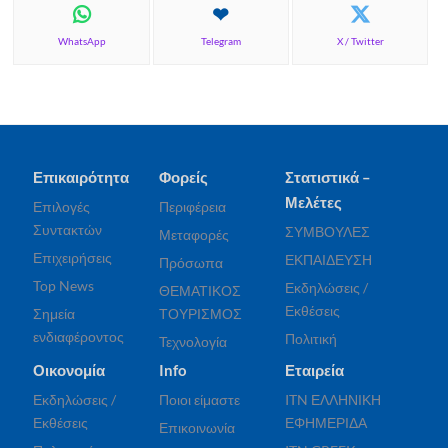
WhatsApp
Telegram
X / Twitter
Επικαιρότητα
Φορείς
Στατιστικά –
Μελέτες
Επιλογές
Περιφέρεια
Συντακτών
ΣΥΜΒΟΥΛΕΣ
Μεταφορές
Επιχειρήσεις
ΕΚΠΑΙΔΕΥΣΗ
Πρόσωπα
Top News
Εκδηλώσεις /
ΘΕΜΑΤΙΚΟΣ
Εκθέσεις
Σημεία
ΤΟΥΡΙΣΜΟΣ
ενδιαφέροντος
Πολιτική
Τεχνολογία
Οικονομία
Info
Εταιρεία
Εκδηλώσεις /
Ποιοι είμαστε
ITN ΕΛΛΗΝΙΚΗ
Εκθέσεις
ΕΦΗΜΕΡΙΔΑ
Επικοινωνία