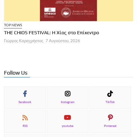
Ε
Σ
Τ
ΑΡΘΡΑ
Γ
Παγκόσμια Ημέρα Τουρισμού 2026
Γιώργος Καραχρήστος
7 Αυγούστου, 2026
Follow Us
facebook
Instagram
TikTok
RSS
youtube
Pinterest