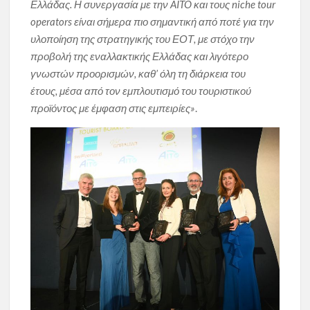
Ελλάδας. Η συνεργασία με την AITO και τους niche tour
operators είναι σήμερα πιο σημαντική από ποτέ για την
υλοποίηση της στρατηγικής του ΕΟΤ, με στόχο την
προβολή της εναλλακτικής Ελλάδας και λιγότερο
γνωστών προορισμών, καθ’ όλη τη διάρκεια του
έτους
,
μέσα από τον εμπλουτισμό του τουριστικού
προϊόντος με έμφαση στις εμπειρίες»
.