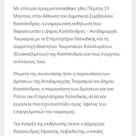
Με επιτυχία πραγματοποιήθηκε χθες Πέμπτη 19
Μαρτίου, στην Αίθουσα του Δημοτικού Συμβουλίου
Κασσάνδρας, η ενημερωτική εκδήλωση που
διοργάνωσαν ο Δήμος Κασσάνδρας – Αντιδημαρχία
Τουρισμού με το Επιμελητήριο Χαλκιδικής και τη
συμμετοχή ιδιοκτητών Τουριστικών Καταλυμάτων
(Ενοικιαζόμενων) της Κασσάνδρας και τους ενεργούς
συλλόγους τους.
Θέματα της συνάντησης ήταν η παρουσίαση των
Δράσεων της Αντιδημαρχίας Τουρισμού του Δήμου
Κασσάνδρας, η παρουσίαση των Δράσεων και του
Ρόλου του Επιμελητηρίου Χαλκιδικής, αλλά και
εργαλεία που έχει αναπτύξει προς όφελος των
επαγγελματιών του τουρισμού.
Την έναρξη της εκδήλωσης έκανε ο Δήμαρχος
Κασσάνδρας Ηρακλής Λειβαδιώτης, ο οποίος