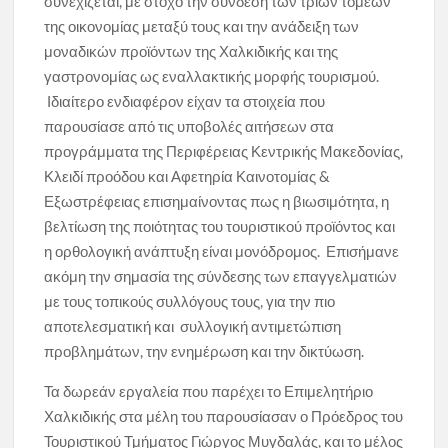
συνεχίζεται, με στόχο την σύνδεση των τριών τομέων
της οικονομίας μεταξύ τους και την ανάδειξη των
μοναδικών προϊόντων της Χαλκιδικής και της
γαστρονομίας ως εναλλακτικής μορφής τουρισμού.
Ιδιαίτερο ενδιαφέρον είχαν τα στοιχεία που
παρουσίασε από τις υποβολές αιτήσεων στα
προγράμματα της Περιφέρειας Κεντρικής Μακεδονίας,
Κλειδί προόδου και Αφετηρία Καινοτομίας &
Εξωστρέφειας επισημαίνοντας πως η βιωσιμότητα, η
βελτίωση της ποιότητας του τουριστικού προϊόντος και
η ορθολογική ανάπτυξη είναι μονόδρομος. Επισήμανε
ακόμη την σημασία της σύνδεσης των επαγγελματιών
με τους τοπικούς συλλόγους τους, για την πιο
αποτελεσματική και συλλογική αντιμετώπιση
προβλημάτων, την ενημέρωση και την δικτύωση.
Τα δωρεάν εργαλεία που παρέχει το Επιμελητήριο
Χαλκιδικής στα μέλη του παρουσίασαν ο Πρόεδρος του
Τουριστικού Τμήματος Γιώργος Μυγδαλάς, και το μέλος