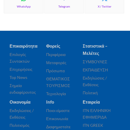
WhatsApp
Telegram
X / Twitter
Επικαιρότητα
Φορείς
Στατιστικά –
Μελέτες
Επιλογές
Περιφέρεια
Συντακτών
ΣΥΜΒΟΥΛΕΣ
Μεταφορές
Επιχειρήσεις
ΕΚΠΑΙΔΕΥΣΗ
Πρόσωπα
Top News
Εκδηλώσεις /
ΘΕΜΑΤΙΚΟΣ
Εκθέσεις
Σημεία
ΤΟΥΡΙΣΜΟΣ
ενδιαφέροντος
Πολιτική
Τεχνολογία
Οικονομία
Info
Εταιρεία
Εκδηλώσεις /
Ποιοι είμαστε
ITN ΕΛΛΗΝΙΚΗ
Εκθέσεις
ΕΦΗΜΕΡΙΔΑ
Επικοινωνία
Πολιτισμός
ITN GREEK
Διαφημιστείτε