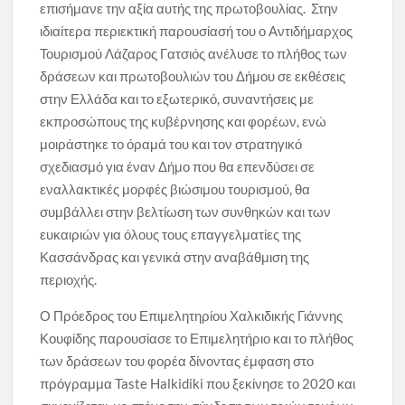
επισήμανε την αξία αυτής της πρωτοβουλίας. Στην
ιδιαίτερα περιεκτική παρουσίασή του ο Αντιδήμαρχος
Τουρισμού Λάζαρος Γατσιός ανέλυσε το πλήθος των
δράσεων και πρωτοβουλιών του Δήμου σε εκθέσεις
στην Ελλάδα και το εξωτερικό, συναντήσεις με
εκπροσώπους της κυβέρνησης και φορέων, ενώ
μοιράστηκε το όραμά του και τον στρατηγικό
σχεδιασμό για έναν Δήμο που θα επενδύσει σε
εναλλακτικές μορφές βιώσιμου τουρισμού, θα
συμβάλλει στην βελτίωση των συνθηκών και των
ευκαιριών για όλους τους επαγγελματίες της
Κασσάνδρας και γενικά στην αναβάθμιση της
περιοχής.
Ο Πρόεδρος του Επιμελητηρίου Χαλκιδικής Γιάννης
Κουφίδης παρουσίασε το Επιμελητήριο και το πλήθος
των δράσεων του φορέα δίνοντας έμφαση στο
πρόγραμμα Taste Halkidiki που ξεκίνησε το 2020 και