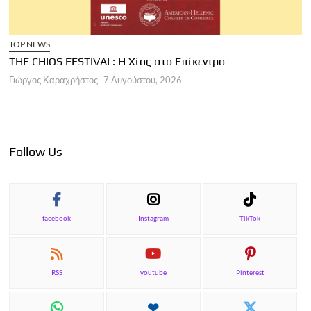
TOP NEWS
THE CHIOS FESTIVAL: Η Χίος στο Επίκεντρο
Α
Γιώργος Καραχρήστος
7 Αυγούστου, 2026
Π
Γ
Follow Us
facebook
Instagram
TikTok
RSS
youtube
Pinterest