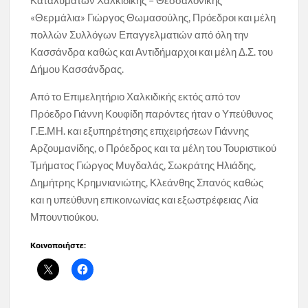
«Θερμάλια» Γιώργος Θωμασούλης, Πρόεδροι και μέλη
πολλών Συλλόγων Επαγγελματιών από όλη την
Κασσάνδρα καθώς και Αντιδήμαρχοι και μέλη Δ.Σ. του
Δήμου Κασσάνδρας.
Από το Επιμελητήριο Χαλκιδικής εκτός από τον
Πρόεδρο Γιάννη Κουφίδη παρόντες ήταν ο Υπεύθυνος
Γ.Ε.ΜΗ. και εξυπηρέτησης επιχειρήσεων Γιάννης
Αρζουμανίδης, ο Πρόεδρος και τα μέλη του Τουριστικού
Τμήματος Γιώργος Μυγδαλάς, Σωκράτης Ηλιάδης,
Δημήτρης Κρημνιανιώτης, Κλεάνθης Σπανός καθώς
και η υπεύθυνη επικοινωνίας και εξωστρέφειας Λία
Μπουντιούκου.
Κοινοποιήστε: