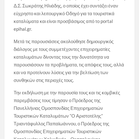
Δ.Σ. Σωκράτης Ηλιάδης, ο οποίος έχει συντάξει έναν
εύχρηστο και λειτουργικό Οδηγό για τα τουριστικά
καταλύματα και είναι προσβάσιμος από το portal
epihal.gr.
Μετά τις παρουσιάσεις ακολούθησε δημιουργικός
διάλογος με τους συμμετέχοντες επιχειρηματίες
καταλυμάτων δίνοντας τους την δυνατότητα να
παρουσιάσουν τα προβλήματα, τις απόψεις τους, αλλά
και να προτείνουν λύσεις για την βελτίωση των
συνθηκών στις περιοχές τους.
Την εκδήλωση με την παρουσία τους και τις κομβικές
παρεμβάσεις τους τίμησαν ο Πρόεδρος της
Πανελλήνιας Ομοσπονδίας Επιχειρηματιών
Τουριστικών Καταλυμάτων “Ο Αριστοτέλης”
Τριαντάφυλλος Παπαϊωάννου, ο Πρόεδρος της
Ομοσπονδίας Επιχειρηματιών Τουριστικών
Καταλυμάτων Χαλκιδικής – Θεσσαλονίκης