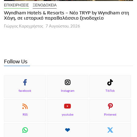
ΕΠΙΧΕΙΡΗΣΕΙΣ
ΞΕΝΟΔΟΧΕΙΑ
Wyndham Hotels & Resorts – Νέο TRYP by Wyndham στη
Ε
Χάγη, σε ιστορικό παραθαλάσσιο ξενοδοχείο
I
Γιώργος Καραχρήστος
7 Αυγούστου, 2026
Γ
Follow Us
facebook
Instagram
TikTok
RSS
youtube
Pinterest