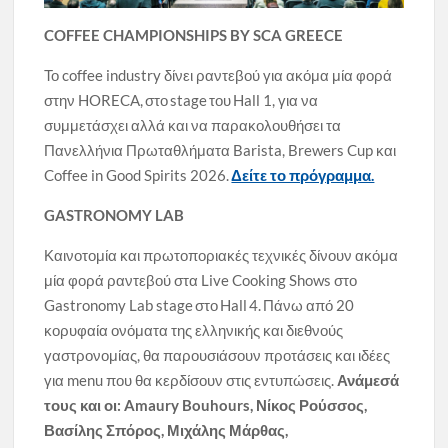
COFFEE CHAMPIONSHIPS BY SCA GREECE
Το coffee industry δίνει ραντεβού για ακόμα μία φορά
στην HORECA, στο stage του Hall 1, για να
συμμετάσχει αλλά και να παρακολουθήσει τα
Πανελλήνια Πρωταθλήματα Barista, Brewers Cup και
Coffee in Good Spirits 2026.
Δείτε το πρόγραμμα.
GASTRONOMY LAB
Καινοτομία και πρωτοποριακές τεχνικές δίνουν ακόμα
μία φορά ραντεβού στα Live Cooking Shows στο
Gastronomy Lab stage στο Hall 4. Πάνω από 20
κορυφαία ονόματα της ελληνικής και διεθνούς
γαστρονομίας, θα παρουσιάσουν προτάσεις και ιδέες
για menu που θα κερδίσουν στις εντυπώσεις.
Ανάμεσά
τους και οι:
Amaury Bouhours
, Νίκος Ρούσσος,
Βασίλης Σπόρος, Μιχάλης Μάρθας,