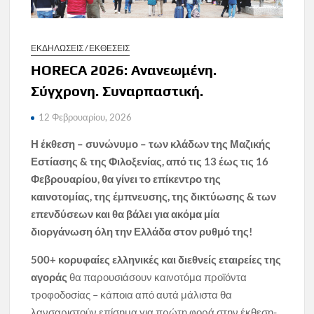
ΕΚΔΗΛΩΣΕΙΣ / ΕΚΘΕΣΕΙΣ
HORECA 2026: Ανανεωμένη.
Σύγχρονη. Συναρπαστική.
12 Φεβρουαρίου, 2026
Η έκθεση – συνώνυµο – των κλάδων της Μαζικής
Εστίασης & της Φιλοξενίας, από τις 13 έως τις 16
Φεβρουαρίου, θα γίνει το επίκεντρο της
καινοτοµίας, της έµπνευσης, της δικτύωσης & των
επενδύσεων
και
θα βάλει για ακόμα μία
διοργάνωση όλη την Ελλάδα στον ρυθμό της!
500+ κορυφαίες ελληνικές και διεθνείς εταιρείες
της
αγοράς
θα παρουσιάσουν καινοτόμα προϊόντα
τροφοδοσίας – κάποια από αυτά μάλιστα θα
λανσαριστούν επίσημα για πρώτη φορά στην έκθεση-,