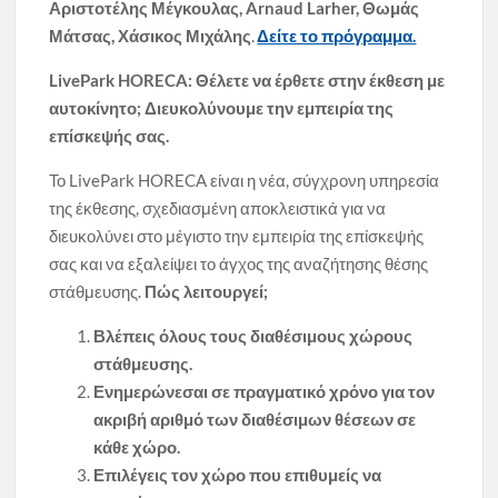
Αριστοτέλης Μέγκουλας,
Arnaud Larher
,
Θωμάς
Μάτσας
, Χάσικος Μιχάλης
.
Δείτε το πρόγραμμα.
LivePark HORECA: Θέλετε να έρθετε στην έκθεση με
αυτοκίνητο; Διευκολύνουμε την εμπειρία της
επίσκεψής σας.
Το LivePark HORECA είναι η νέα, σύγχρονη υπηρεσία
της έκθεσης, σχεδιασμένη αποκλειστικά για να
διευκολύνει στο μέγιστο την εμπειρία της επίσκεψής
σας και να εξαλείψει το άγχος της αναζήτησης θέσης
στάθμευσης.
Πώς λειτουργεί;
Βλέπεις όλους τους διαθέσιμους χώρους
στάθμευσης.
Ενημερώνεσαι σε πραγματικό χρόνο για τον
ακριβή αριθμό των διαθέσιμων θέσεων σε
κάθε χώρο.
Επιλέγεις τον χώρο που επιθυμείς να