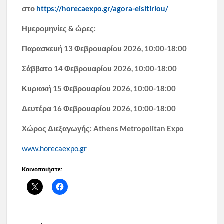
στο
https://horecaexpo.gr/agora-eisitiriou/
Ημερομηνίες & ώρες:
Παρασκευή
13
Φεβρουαρίου 202
6
, 10:00-1
8
:00
Σάββατο
14
Φεβρουαρίου 202
6
, 10:00-1
8
:00
Κυριακή
15
Φεβρουαρίου 202
6
, 10:00-1
8
:00
Δευτέρα 1
6
Φεβρουαρίου 202
6
, 10:00-18:
0
0
Χώρος Διεξαγωγής:
Athens
Metropolitan
Expo
www.horecaexpo.gr
Κοινοποιήστε: