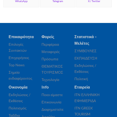
WhatsApp
Telegram
X / Twitter
Επικαιρότητα
Φορείς
Στατιστικά –
Μελέτες
Επιλογές
Περιφέρεια
Συντακτών
ΣΥΜΒΟΥΛΕΣ
Μεταφορές
Επιχειρήσεις
ΕΚΠΑΙΔΕΥΣΗ
Πρόσωπα
Top News
Εκδηλώσεις /
ΘΕΜΑΤΙΚΟΣ
Εκθέσεις
Σημεία
ΤΟΥΡΙΣΜΟΣ
ενδιαφέροντος
Πολιτική
Τεχνολογία
Οικονομία
Info
Εταιρεία
Εκδηλώσεις /
Ποιοι είμαστε
ITN ΕΛΛΗΝΙΚΗ
Εκθέσεις
ΕΦΗΜΕΡΙΔΑ
Επικοινωνία
Πολιτισμός
ITN GREEK
Διαφημιστείτε
TOURISM
Ταξίδια
Αγγελίες