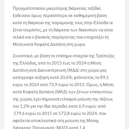
Πραγματοποιούν μικρότερης διάρκειας ταξίδια,
ξοδεύουν όμως περισσότερα σε καθημερινή βάση
κατά τη διάρκεια της παραμονής τους στην Ελλάδα οι
ξένοι τουρίστες, με τη διάρκεια των διακοπών να είναι
τελικά και ο βασικός παράγοντας που επηρεάζει τη
Μέση κατά Κεφαλή Δαπάνη στη χώρα.
Συνοπτικά, με βάση τα επίσημα στοιχεία της Τράπεζας
της Ελλάδος, από το 2015 έως το 2024 η Μέση
Δαπάνη ανά Διανυκτέρευση (ΜΔΔ) στη χώρα μας
κατέγραψε αύξηση κατά 20,6%, φτάνοντας τα 89,1
ευρώ το 2024 από 73,9 ευρώ το 2015. Όμως, η Μέση
κατά Κεφαλή Δαπάνη (ΜΚΔ) των ξένων επισκεπτών
της χώρας έχει σημειώσει ελαφρά μείωση της τάξεως
του 1,2% για την ίδια περίοδο, κατά 6,9 ευρώ: από
579,6 ευρώ το 2015 σε 572,8 ευρώ το 2024, που
οφείλεται αποκλειστικά στη μείωση της Μέσης
Διάρκειας Παραμονής (ΜΔΠ) κατά 1,4