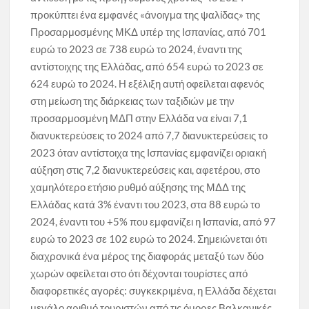
προκύπτει ένα εμφανές «άνοιγμα της ψαλίδας» της
Προσαρμοσμένης ΜΚΔ υπέρ της Ισπανίας, από 701
ευρώ το 2023 σε 738 ευρώ το 2024, έναντι της
αντίστοιχης της Ελλάδας, από 654 ευρώ το 2023 σε
624 ευρώ το 2024. Η εξέλιξη αυτή οφείλεται αφενός
στη μείωση της διάρκειας των ταξιδιών με την
προσαρμοσμένη ΜΔΠ στην Ελλάδα να είναι 7,1
διανυκτερεύσεις το 2024 από 7,7 διανυκτερεύσεις το
2023 όταν αντίστοιχα της Ισπανίας εμφανίζει οριακή
αύξηση στις 7,2 διανυκτερεύσεις και, αφετέρου, στο
χαμηλότερο ετήσιο ρυθμό αύξησης της ΜΔΔ της
Ελλάδας κατά 3% έναντι του 2023, στα 88 ευρώ το
2024, έναντι του +5% που εμφανίζει η Ισπανία, από 97
ευρώ το 2023 σε 102 ευρώ το 2024. Σημειώνεται ότι
διαχρονικά ένα μέρος της διαφοράς μεταξύ των δύο
χωρών οφείλεται στο ότι δέχονται τουρίστες από
διαφορετικές αγορές: συγκεκριμένα, η Ελλάδα δέχεται
μεγάλο αριθμό τουριστών από τις όμορες Βαλκανικές