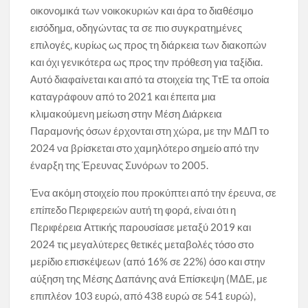
οικονομικά των νοικοκυριών και άρα το διαθέσιμο
εισόδημα, οδηγώντας τα σε πιο συγκρατημένες
επιλογές, κυρίως ως προς τη διάρκεια των διακοπών
και όχι γενικότερα ως προς την πρόθεση για ταξίδια.
Αυτό διαφαίνεται και από τα στοιχεία της ΤτΕ τα οποία
καταγράφουν από το 2021 και έπειτα μια
κλιμακούμενη μείωση στην Μέση Διάρκεια
Παραμονής όσων έρχονται στη χώρα, με την ΜΔΠ το
2024 να βρίσκεται στο χαμηλότερο σημείο από την
έναρξη της Έρευνας Συνόρων το 2005.
Ένα ακόμη στοιχείο που προκύπτει από την έρευνα, σε
επίπεδο Περιφερειών αυτή τη φορά, είναι ότι η
Περιφέρεια Αττικής παρουσίασε μεταξύ 2019 και
2024 τις μεγαλύτερες θετικές μεταβολές τόσο στο
μερίδιο επισκέψεων (από 16% σε 22%) όσο και στην
αύξηση της Μέσης Δαπάνης ανά Επίσκεψη (ΜΔΕ, με
επιπλέον 103 ευρώ, από 438 ευρώ σε 541 ευρώ),