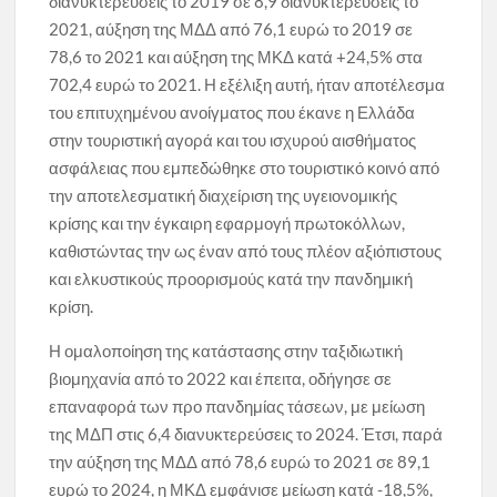
διανυκτερεύσεις το 2019 σε 8,9 διανυκτερεύσεις το
2021, αύξηση της ΜΔΔ από 76,1 ευρώ το 2019 σε
78,6 το 2021 και αύξηση της ΜΚΔ κατά +24,5% στα
702,4 ευρώ το 2021. Η εξέλιξη αυτή, ήταν αποτέλεσμα
του επιτυχημένου ανοίγματος που έκανε η Ελλάδα
στην τουριστική αγορά και του ισχυρού αισθήματος
ασφάλειας που εμπεδώθηκε στο τουριστικό κοινό από
την αποτελεσματική διαχείριση της υγειονομικής
κρίσης και την έγκαιρη εφαρμογή πρωτοκόλλων,
καθιστώντας την ως έναν από τους πλέον αξιόπιστους
και ελκυστικούς προορισμούς κατά την πανδημική
κρίση.
Η ομαλοποίηση της κατάστασης στην ταξιδιωτική
βιομηχανία από το 2022 και έπειτα, οδήγησε σε
επαναφορά των προ πανδημίας τάσεων, με μείωση
της ΜΔΠ στις 6,4 διανυκτερεύσεις το 2024. Έτσι, παρά
την αύξηση της ΜΔΔ από 78,6 ευρώ το 2021 σε 89,1
ευρώ το 2024, η ΜΚΔ εμφάνισε μείωση κατά -18,5%,