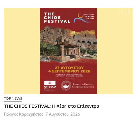
TOP NEWS
THE CHIOS FESTIVAL: Η Χίος στο Επίκεντρο
Α
Γιώργος Καραχρήστος
7 Αυγούστου, 2026
Π
Γ