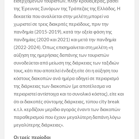
εισερχόμενων τουριστών, πλην κρουαζιέρας, βάσει
της Έρευνας Συνόρων της Τράπεζας της Ελλάδος. Η
δεκαετία που αναλύεται στην μελέτη μπορεί να
χωριστεί σε τρεις διακριτές περιόδους, πριν την
πανδημία (2015-2019), κατά την οξεία φάση της
πανδημίας (2020 και 2021) και μετά την πανδημία
(2022-2024). Όπως επισημαίνεται στη μελέτη «η
αύξηση της ημερήσιας δαπάνης των τουριστών
συνοδεύεται από μείωση της διάρκειας των ταξιδιών
τους, κάτι που αποτελεί ένδειξη είτε ότι η αύξηση του
κόστους διακοπών ανά ημέρα οδηγεί σε περιορισμό
της διάρκειας των διακοπών (με αποτέλεσμα να
περιοριστεί αντίστοιχα και το συνολικό κόστος), είτε και
ότι οι διακοπές σύντομης διάρκειας, τύπου city break
κ.τ.λ. κερδίζουν μερίδιο αγοράς έναντι των διακοπών
παραθερισμού που έχουν μεγαλύτερη δαπάνη λόγω
μεγαλύτερης διάρκειας».
Οι τρείς περίοδοι