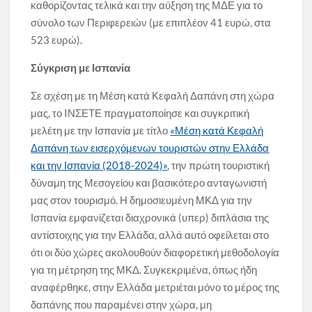
καθορίζοντας τελικά και την αύξηση της ΜΔΕ για το
σύνολο των Περιφερειών (με επιπλέον 41 ευρώ, στα
523 ευρώ).
Σύγκριση με Ισπανία
Σε σχέση με τη Μέση κατά Κεφαλή Δαπάνη στη χώρα
μας, το IΝΣΕΤΕ πραγματοποίησε και συγκριτική
μελέτη με την Ισπανία με τίτλο
«Μέση κατά Κεφαλή
Δαπάνη των εισερχόμενων τουριστών στην Ελλάδα
και την Ισπανία (2018-2024)»
, την πρώτη τουριστική
δύναμη της Μεσογείου και βασικότερο ανταγωνιστή
μας στον τουρισμό. Η δημοσιευμένη ΜΚΔ για την
Ισπανία εμφανίζεται διαχρονικά (υπερ) διπλάσια της
αντίστοιχης για την Ελλάδα, αλλά αυτό οφείλεται στο
ότι οι δύο χώρες ακολουθούν διαφορετική μεθοδολογία
για τη μέτρηση της ΜΚΔ. Συγκεκριμένα, όπως ήδη
αναφέρθηκε, στην Ελλάδα μετριέται μόνο το μέρος της
δαπάνης που παραμένει στην χώρα, μη