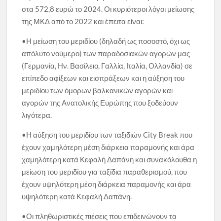
στα 572,8 ευρώ το 2024. Οι κυριότεροι λόγοι μείωσης
της ΜΚΔ από το 2022 και έπειτα είναι:
•Η μείωση του μεριδίου (δηλαδή ως ποσοστό, όχι ως
απόλυτο νούμερο) των παραδοσιακών αγορών μας
(Γερμανία, Ην. Βασίλειο, Γαλλία, Ιταλία, Ολλανδία) σε
επίπεδο αφίξεων και εισπράξεων και η αύξηση του
μεριδίου των όμορων βαλκανικών αγορών και
αγορών της Ανατολικής Ευρώπης που ξοδεύουν
λιγότερα.
•Η αύξηση του μεριδίου των ταξιδιών City Break που
έχουν χαμηλότερη μέση διάρκεια παραμονής και άρα
χαμηλότερη κατά Κεφαλή Δαπάνη και συνακόλουθα η
μείωση του μεριδίου για ταξίδια παραθερισμού, που
έχουν υψηλότερη μέση διάρκεια παραμονής και άρα
υψηλότερη κατά Κεφαλή Δαπάνη.
•Οι πληθωριστικές πιέσεις που επιδεινώνουν τα