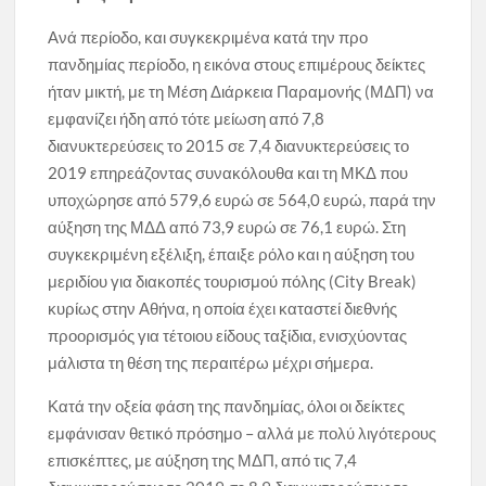
Ανά περίοδο, και συγκεκριμένα κατά την προ
πανδημίας περίοδο, η εικόνα στους επιμέρους δείκτες
ήταν μικτή, με τη Μέση Διάρκεια Παραμονής (ΜΔΠ) να
εμφανίζει ήδη από τότε μείωση από 7,8
διανυκτερεύσεις το 2015 σε 7,4 διανυκτερεύσεις το
2019 επηρεάζοντας συνακόλουθα και τη ΜΚΔ που
υποχώρησε από 579,6 ευρώ σε 564,0 ευρώ, παρά την
αύξηση της ΜΔΔ από 73,9 ευρώ σε 76,1 ευρώ. Στη
συγκεκριμένη εξέλιξη, έπαιξε ρόλο και η αύξηση του
μεριδίου για διακοπές τουρισμού πόλης (City Break)
κυρίως στην Αθήνα, η οποία έχει καταστεί διεθνής
προορισμός για τέτοιου είδους ταξίδια, ενισχύοντας
μάλιστα τη θέση της περαιτέρω μέχρι σήμερα.
Κατά την οξεία φάση της πανδημίας, όλοι οι δείκτες
εμφάνισαν θετικό πρόσημο – αλλά με πολύ λιγότερους
επισκέπτες, με αύξηση της ΜΔΠ, από τις 7,4