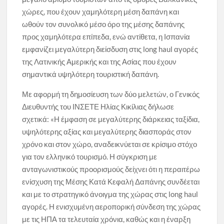
χώρες, που έχουν χαμηλότερη μέση δαπάνη και
ωθούν τον συνολικό μέσο όρο της μέσης δαπάνης
προς χαμηλότερα επίπεδα, ενώ αντίθετα, η Ισπανία
εμφανίζει μεγαλύτερη διείσδυση στις long haul αγορές
της Λατινικής Αμερικής και της Ασίας που έχουν
σημαντικά υψηλότερη τουριστική δαπάνη.
Με αφορμή τη δημοσίευση των δύο μελετών, ο Γενικός
Διευθυντής του ΙΝΣΕΤΕ Ηλίας Κικίλιας δήλωσε
σχετικά: «Η έμφαση σε μεγαλύτερης διάρκειας ταξίδια,
υψηλότερης αξίας και μεγαλύτερης διασποράς στον
χρόνο και στον χώρο, αναδεικνύεται σε κρίσιμο στόχο
για τον ελληνικό τουρισμό. Η σύγκριση με
ανταγωνιστικούς προορισμούς δείχνει ότι η περαιτέρω
ενίσχυση της Μέσης Κατά Κεφαλή Δαπάνης συνδέεται
και με το στρατηγικό άνοιγμα της χώρας στις long haul
αγορές. Η ενισχυμένη αεροπορική σύνδεση της χώρας
με τις ΗΠΑ τα τελευταία χρόνια, καθώς και η έναρξη