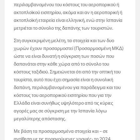
περιλαμβανομένου του κόστους του αεροπορικού ή
ακτοπλοϊκού εισιτηρίου, ακόμα και αν η αεροπορική ή
ακτοπλοϊκή εταιρεία είναι ελληνική, ενώ στην Ισπανία
μετριέται το σύνολο της δαπάνης των τουριστών.
Στη συγκεκριμένη μελέτη, τα στοιχεία και των δυο
χωρών έχουν προσαρμοστεί (Προσαρμοσμένη ΜΚΔ)
ώστε να είναι δυνατή η σύγκριση των ποσών που
δαπανάται στην κάθε χώρα από το σύνολο του
κόστους ταξιδιού. Σημειώνεται ότι από την οπτική του
τουρίστα, αυτό που έχει σημασία είναι η συνολική
δαπάνη, περιλαμβανομένου για παράδειγμα και του
κόστους του αεροπορικού εισιτηρίου που για την
Ελλάδα είναι συνήθως υψηλότερο από τις κύριες
αγορές μας σε σύγκριση με την Ισπανία λόγω
μεγαλύτερης απόστασης.
Με βάση τα προσαρμοσμένα στοιχεία και – σε
αντίθεση με τις προηγούμενες χρονιές- το 2024