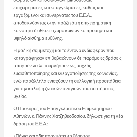
επιχειρηματίες και επαγγελματίες, καθώς και
εργαζόμενοι και συνεργάτες του Ε.Ε.Α.,
αποδεικνύοντας στην πράξη ότι η επιχειρηματική
κοινότητα διαθέτει ισχυρό κοινωνικό πρόσημο και
υψηλό αίσθημα ευθύνης.
Η μαζική συμμετοχή και το έντονο ενδιαφέρον που
καταγράφηκαν επιβεβαιώνουν ότι παρόμοιες δράσεις
μπορούν να λειτουργήσουν ως μοχλός
ευαισθητοποίησης και ενεργοποίησης της κοινωνίας,
ενώ παράλληλα ενισχύουν τη συλλογική προσπάθεια
για την κάλυψη ζωτικών αναγκών του συστήματος
υγείας.
Ο Πρόεδρος του Επαγγελματικού Επιμελητηρίου
Αθηνών, κ. Γιάννης Χατζηθεοδοσίου, δήλωσε για τη νέα
δράση του Ε.Ε.Α.:
«Πάγια και αδιαπραγμάτευτη θέση του