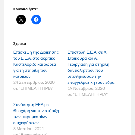
Κοινοποιήστε:
Σχετικά
Επίσκεψη της Διοίκησης
Επιστολή Ε.Ε.Α. σε Χ.
του Ε.Ε.Α. στο ακριτικό
Σταϊκούρα και Α.
Καστελόριζο και δωρεά
Γεωργιάδη για στήριξη
για τη στήριξη των
δανειοληπτών που
κατοίκων
υποθήκευσαν την
24 Σεπτεμβρίου, 2020
επαγγελματική τους έδρα
σε "ΕΠΙΜΕΛΗΤΗΡΙΑ"
19 Νοεμβρίου, 2020
σε "ΕΠΙΜΕΛΗΤΗΡΙΑ"
Συνάντηση ΕΕΑ με
Θεοχάρη για την στήριξη
των μικρομεσαίων
επιχειρήσεων
3 Μαρτίου, 2021
σε "Επικαιρότητα"