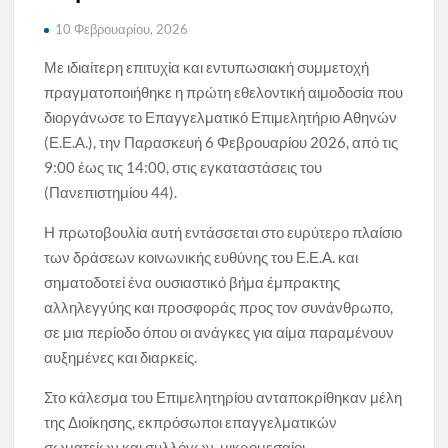
10 Φεβρουαρίου, 2026
Με ιδιαίτερη επιτυχία και εντυπωσιακή συμμετοχή
πραγματοποιήθηκε η πρώτη εθελοντική αιμοδοσία που
διοργάνωσε το Επαγγελματικό Επιμελητήριο Αθηνών
(Ε.Ε.Α.), την Παρασκευή 6 Φεβρουαρίου 2026, από τις
9:00 έως τις 14:00, στις εγκαταστάσεις του
(Πανεπιστημίου 44).
Η πρωτοβουλία αυτή εντάσσεται στο ευρύτερο πλαίσιο
των δράσεων κοινωνικής ευθύνης του Ε.Ε.Α. και
σηματοδοτεί ένα ουσιαστικό βήμα έμπρακτης
αλληλεγγύης και προσφοράς προς τον συνάνθρωπο,
σε μια περίοδο όπου οι ανάγκες για αίμα παραμένουν
αυξημένες και διαρκείς.
Στο κάλεσμα του Επιμελητηρίου ανταποκρίθηκαν μέλη
της Διοίκησης, εκπρόσωποι επαγγελματικών
σωματείων και συλλόγων, μικρομεσαίοι