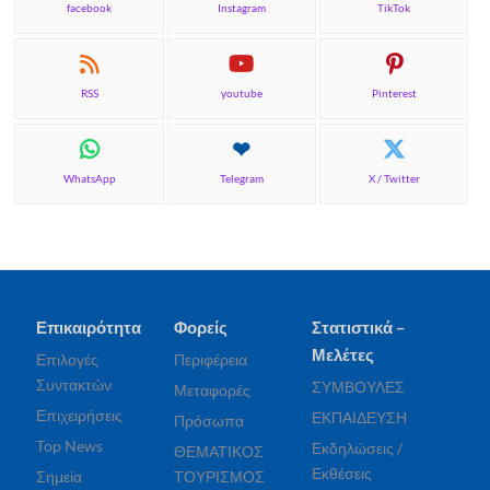
facebook
Instagram
TikTok
RSS
youtube
Pinterest
WhatsApp
Telegram
X / Twitter
Επικαιρότητα
Φορείς
Στατιστικά –
Μελέτες
Επιλογές
Περιφέρεια
Συντακτών
ΣΥΜΒΟΥΛΕΣ
Μεταφορές
Επιχειρήσεις
ΕΚΠΑΙΔΕΥΣΗ
Πρόσωπα
Top News
Εκδηλώσεις /
ΘΕΜΑΤΙΚΟΣ
Εκθέσεις
Σημεία
ΤΟΥΡΙΣΜΟΣ