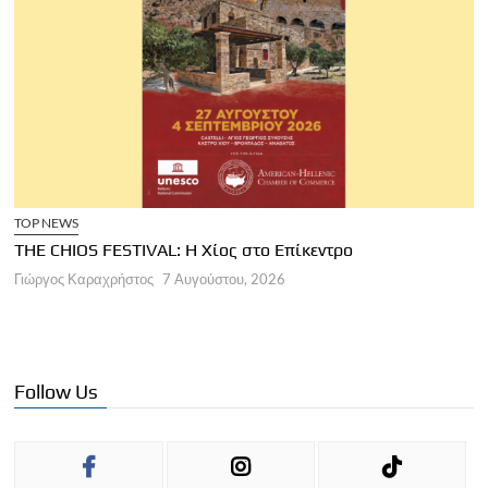
TOP NEWS
THE CHIOS FESTIVAL: Η Χίος στο Επίκεντρο
Α
Γιώργος Καραχρήστος
7 Αυγούστου, 2026
Π
Γ
Follow Us