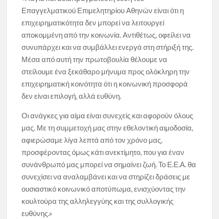
Επαγγελματικού Επιμελητηρίου Αθηνών είναι ότι η
επιχειρηματικότητα δεν μπορεί να λειτουργεί
αποκομμένη από την κοινωνία. Αντιθέτως, οφείλει να
συνυπάρχει και να συμβάλλει ενεργά στη στήριξή της.
Μέσα από αυτή την πρωτοβουλία θέλουμε να
στείλουμε ένα ξεκάθαρο μήνυμα προς ολόκληρη την
επιχειρηματική κοινότητα ότι η κοινωνική προσφορά
δεν είναι επιλογή, αλλά ευθύνη.
Οι ανάγκες για αίμα είναι συνεχείς και αφορούν όλους
μας. Με τη συμμετοχή μας στην εθελοντική αιμοδοσία,
αφιερώσαμε λίγα λεπτά από τον χρόνο μας,
προσφέροντας όμως κάτι ανεκτίμητο, που για έναν
συνάνθρωπό μας μπορεί να σημαίνει ζωή. Το Ε.Ε.Α. θα
συνεχίσει να αναλαμβάνει και να στηρίζει δράσεις με
ουσιαστικό κοινωνικό αποτύπωμα, ενισχύοντας την
κουλτούρα της αλληλεγγύης και της συλλογικής
ευθύνης.»