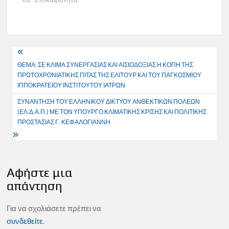
Πλοήγηση
ΘΕΜΑ: ΣΕ ΚΛΙΜΑ ΣΥΝΕΡΓΑΣΙΑΣ ΚΑΙ ΑΙΣΙΟΔΟΞΙΑΣ Η ΚΟΠΗ ΤΗΣ
άρθρων
ΠΡΩΤΟΧΡΟΝΙΑΤΙΚΗΣ ΠΙΤΑΣ ΤΗΣ ΕΛΙΤΟΥΡ ΚΑΙ ΤΟΥ ΠΑΓΚΟΣΜΙΟΥ
ΙΠΠΟΚΡΑΤΕΙΟΥ ΙΝΣΤΙΤΟΥΤΟΥ ΙΑΤΡΩΝ
ΣΥΝΑΝΤΗΣΗ ΤΟΥ ΕΛΛΗΝΙΚΟΥ ΔΙΚΤΥΟΥ ΑΝΘΕΚΤΙΚΩΝ ΠΟΛΕΩΝ
(ΕΛ.Δ.Α.Π.) ΜΕ ΤΟΝ ΥΠΟΥΡΓΟ ΚΛΙΜΑΤΙΚΗΣ ΚΡΙΣΗΣ ΚΑΙ ΠΟΛΙΤΙΚΗΣ
ΠΡΟΣΤΑΣΙΑΣ Γ. ΚΕΦΑΛΟΓΙΑΝΝΗ
Αφήστε μια
απάντηση
Για να σχολιάσετε πρέπει να
συνδεθείτε
.