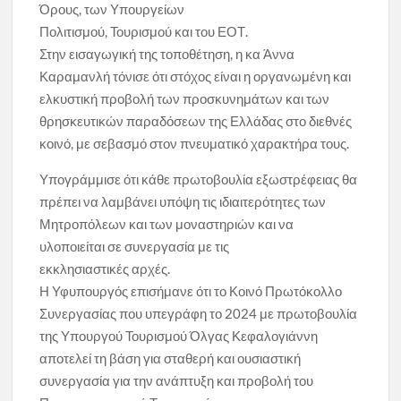
Όρους, των Υπουργείων
Πολιτισμού, Τουρισμού και του ΕΟΤ.
Στην εισαγωγική της τοποθέτηση, η κα Άννα
Καραμανλή τόνισε ότι στόχος είναι η οργανωμένη και
ελκυστική προβολή των προσκυνημάτων και των
θρησκευτικών παραδόσεων της Ελλάδας στο διεθνές
κοινό, με σεβασμό στον πνευματικό χαρακτήρα τους.
Υπογράμμισε ότι κάθε πρωτοβουλία εξωστρέφειας θα
πρέπει να λαμβάνει υπόψη τις ιδιαιτερότητες των
Μητροπόλεων και των μοναστηριών και να
υλοποιείται σε συνεργασία με τις
εκκλησιαστικές αρχές.
Η Υφυπουργός επισήμανε ότι το Κοινό Πρωτόκολλο
Συνεργασίας που υπεγράφη το 2024 με πρωτοβουλία
της Υπουργού Τουρισμού Όλγας Κεφαλογιάννη
αποτελεί τη βάση για σταθερή και ουσιαστική
συνεργασία για την ανάπτυξη και προβολή του