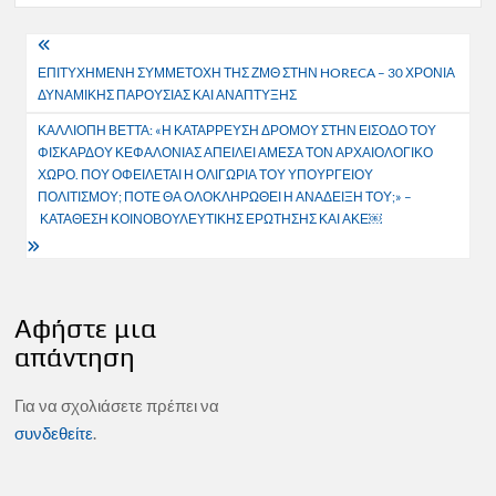
Πλοήγηση
ΕΠΙΤΥΧΗΜΕΝΗ ΣΥΜΜΕΤΟΧΗ ΤΗΣ ΖΜΘ ΣΤΗΝ HORECA – 30 ΧΡΟΝΙΑ
άρθρων
ΔΥΝΑΜΙΚΗΣ ΠΑΡΟΥΣΙΑΣ ΚΑΙ ΑΝΑΠΤΥΞΗΣ
ΚΑΛΛΙΟΠΗ ΒΕΤΤΑ: «Η ΚΑΤΑΡΡΕΥΣΗ ΔΡΟΜΟΥ ΣΤΗΝ ΕΙΣΟΔΟ ΤΟΥ
ΦΙΣΚΑΡΔΟΥ ΚΕΦΑΛΟΝΙΑΣ ΑΠΕΙΛΕΙ ΑΜΕΣΑ ΤΟΝ ΑΡΧΑΙΟΛΟΓΙΚΟ
ΧΩΡΟ. ΠΟΥ ΟΦΕΙΛΕΤΑΙ Η ΟΛΙΓΩΡΙΑ ΤΟΥ ΥΠΟΥΡΓΕΙΟΥ
ΠΟΛΙΤΙΣΜΟΥ; ΠΟΤΕ ΘΑ ΟΛΟΚΛΗΡΩΘΕΙ Η ΑΝΑΔΕΙΞΗ ΤΟΥ;» –
ΚΑΤΑΘΕΣΗ ΚΟΙΝΟΒΟΥΛΕΥΤΙΚΗΣ ΕΡΩΤΗΣΗΣ ΚΑΙ ΑΚΕ￼
Αφήστε μια
απάντηση
Για να σχολιάσετε πρέπει να
συνδεθείτε
.