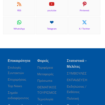
RSS
youtube
Pinterest
WhatsApp
Telegram
X / Twitter
Επικαιρότητα
Φορείς
Στατιστικά –
Μελέτες
Επιλογές
Περιφέρεια
Συντακτών
ΣΥΜΒΟΥΛΕΣ
Μεταφορές
Επιχειρήσεις
ΕΚΠΑΙΔΕΥΣΗ
Πρόσωπα
Top News
Εκδηλώσεις /
ΘΕΜΑΤΙΚΟΣ
Εκθέσεις
Σημεία
ΤΟΥΡΙΣΜΟΣ
ενδιαφέροντος
Πολιτική
Τεχνολογία