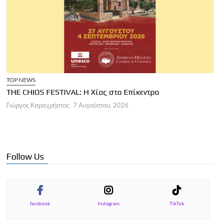
TOP NEWS
THE CHIOS FESTIVAL: Η Χίος στο Επίκεντρο
Α
Γιώργος Καραχρήστος
7 Αυγούστου, 2026
Π
Γ
Follow Us
facebook
Instagram
TikTok