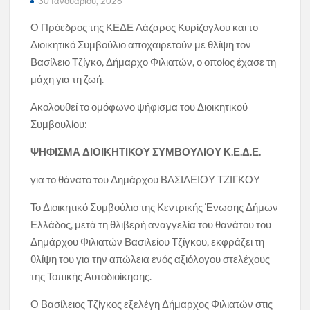
30 Ιανουαρίου, 2026
Ο Πρόεδρος της ΚΕΔΕ Λάζαρος Κυρίζογλου και το
Διοικητικό Συμβούλιο αποχαιρετούν με θλίψη τον
Βασίλειο Τζίγκο, Δήμαρχο Φιλιατών, ο οποίος έχασε τη
μάχη για τη ζωή.
Ακολουθεί το ομόφωνο ψήφισμα του Διοικητικού
Συμβουλίου:
ΨΗΦΙΣΜΑ ΔΙΟΙΚΗΤΙΚΟΥ ΣΥΜΒΟΥΛΙΟΥ Κ.Ε.Δ.Ε.
για το θάνατο του Δημάρχου ΒΑΣΙΛΕΙΟΥ ΤΖΙΓΚΟΥ
Το Διοικητικό Συμβούλιο της Κεντρικής Ένωσης Δήμων
Ελλάδος, μετά τη θλιβερή αναγγελία του θανάτου του
Δημάρχου Φιλιατών Βασιλείου Τζίγκου, εκφράζει τη
θλίψη του για την απώλεια ενός αξιόλογου στελέχους
της Τοπικής Αυτοδιοίκησης.
Ο Βασίλειος Τζίγκος εξελέγη Δήμαρχος Φιλιατών στις