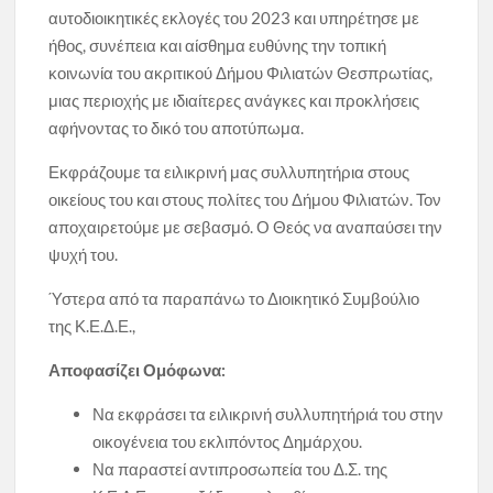
αυτοδιοικητικές εκλογές του 2023 και υπηρέτησε με
ήθος, συνέπεια και αίσθημα ευθύνης την τοπική
κοινωνία του ακριτικού Δήμου Φιλιατών Θεσπρωτίας,
μιας περιοχής με ιδιαίτερες ανάγκες και προκλήσεις
αφήνοντας το δικό του αποτύπωμα.
Εκφράζουμε τα ειλικρινή μας συλλυπητήρια στους
οικείους του και στους πολίτες του Δήμου Φιλιατών. Τον
αποχαιρετούμε με σεβασμό. Ο Θεός να αναπαύσει την
ψυχή του.
Ύστερα από τα παραπάνω το Διοικητικό Συμβούλιο
της Κ.Ε.Δ.Ε.,
Αποφασίζει Ομόφωνα:
Να εκφράσει τα ειλικρινή συλλυπητήριά του στην
οικογένεια του εκλιπόντος Δημάρχου.
Να παραστεί αντιπροσωπεία του Δ.Σ. της