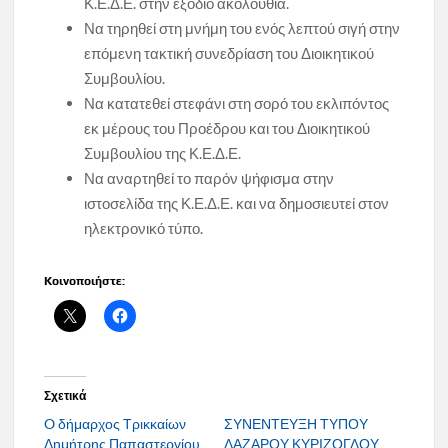
Κ.Ε.Δ.Ε. στην εξόδιο ακολουθία.
Να τηρηθεί στη μνήμη του ενός λεπτού σιγή στην
επόμενη τακτική συνεδρίαση του Διοικητικού
Συμβουλίου.
Να κατατεθεί στεφάνι στη σορό του εκλιπόντος
εκ μέρους του Προέδρου και του Διοικητικού
Συμβουλίου της Κ.Ε.Δ.Ε.
Να αναρτηθεί το παρόν ψήφισμα στην
ιστοσελίδα της Κ.Ε.Δ.Ε. και να δημοσιευτεί στον
ηλεκτρονικό τύπο.
Κοινοποιήστε:
Σχετικά
O δήμαρχος Τρικκαίων
ΣΥΝΕΝΤΕΥΞΗ ΤΥΠΟΥ
Δημήτρης Παπαστεργίου
ΛΑΖΑΡΟΥ ΚΥΡΙΖΟΓΛΟΥ