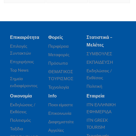
Επικαιρότητα
Φορείς
Στατιστικά –
Μελέτες
Επιλογές
Περιφέρεια
Συντακτών
ΣΥΜΒΟΥΛΕΣ
Μεταφορές
Επιχειρήσεις
ΕΚΠΑΙΔΕΥΣΗ
Πρόσωπα
Top News
Εκδηλώσεις /
ΘΕΜΑΤΙΚΟΣ
Εκθέσεις
Σημεία
ΤΟΥΡΙΣΜΟΣ
ενδιαφέροντος
Πολιτική
Τεχνολογία
Οικονομία
Info
Εταιρεία
Εκδηλώσεις /
Ποιοι είμαστε
ITN ΕΛΛΗΝΙΚΗ
Εκθέσεις
ΕΦΗΜΕΡΙΔΑ
Επικοινωνία
Πολιτισμός
ITN GREEK
Διαφημιστείτε
TOURISM
Ταξίδια
Αγγελίες
Travelmagic