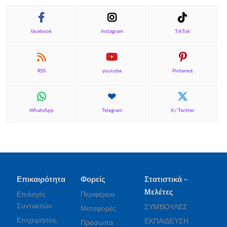
facebook
Instagram
TikTok
RSS
youtube
Pinterest
WhatsApp
Telegram
X / Twitter
Επικαιρότητα
Φορείς
Στατιστικά –
Μελέτες
Επιλογές
Περιφέρεια
Συντακτών
ΣΥΜΒΟΥΛΕΣ
Μεταφορές
Επιχειρήσεις
ΕΚΠΑΙΔΕΥΣΗ
Πρόσωπα