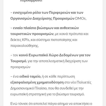
περιλαμβάνει
–
ενισχυμένο ρόλο των Περιφερειών και των
Οργανισμών Διαχείρισης Προορισμών
DMOs,
–
ενιαίο πλαίσιο βιώσιμων και ανθεκτικών
τουριστικών προορισμών
, με κοινά πρότυπα και
δείκτες KPIs, και σύστημα πιστοποίησης και
παρακολούθησης.
– τον
κοινό Ευρωπαϊκό Χώρο Δεδομένων για τον
Τουρισμό
, για την αποτελεσματική διαχείριση των
προορισμών
– ένα
ειδικό ταμείο,
ή σε κάθε περίπτωση
εξασφαλισμένη χρηματοδότηση
στο νέο Πολυετές
Δημοσιονομικό Πλαίσιο, που θα συνδεθεί με την
ευρωπαϊκή στρατηγική για το βιώσιμο τουρισμό.
Ενώ τόνισε ότι αποτελεί πάγιο αίτημα να αποκτήσει ο