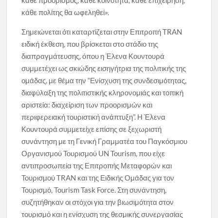
κάθε πολίτης θα ωφεληθεί».
Σημειώνεται ότι καταρτίζεται στην Επιτροπή TRAN
ειδική έκθεση, που βρίσκεται στο στάδιο της
διαπραγμάτευσης, όπου η Έλενα Κουντουρά
συμμετέχει ως σκιώδης εισηγήτρια της πολιτικής της
ομάδας, με θέμα την “Ενίσχυση της συνδεσιμότητας,
διαφύλαξη της πολιτιστικής κληρονομιάς και τοπική
αριστεία: διαχείριση των προορισμών και
περιφερειακή τουριστική ανάπτυξη”. Η Έλενα
Κουντουρά συμμετείχε επίσης σε ξεχωριστή
συνάντηση με τη Γενική Γραμματέα του Παγκόσμιου
Οργανισμού Τουρισμού UN Tourism, που είχε
αντιπροσωπεία της Επιτροπής Μεταφορών και
Τουρισμού TRAN και της Ειδικής Ομάδας για τον
Τουρισμό, Tourism Task Force. Στη συνάντηση,
συζητήθηκαν οι στόχοι για την βιωσιμότητα στον
τουρισμό και η ενίσχυση της θεσμικής συνεργασίας