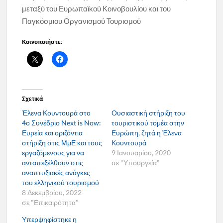
μεταξύ του Ευρωπαϊκού Κοινοβουλίου και του
Παγκόσμιου Οργανισμού Τουρισμού
Κοινοποιήστε:
Σχετικά
Έλενα Κουντουρά στο
Ουσιαστική στήριξη του
4ο Συνέδριο Next is Now:
τουριστικού τομέα στην
Ευρεία και οριζόντια
Ευρώπη, ζητά η Έλενα
στήριξη στις ΜμΕ και τους
Κουντουρά
εργαζόμενους για να
9 Ιανουαρίου, 2020
ανταπεξέλθουν στις
σε "Υπουργεία"
αναπτυξιακές ανάγκες
του ελληνικού τουρισμού
8 Δεκεμβρίου, 2022
σε "Επικαιρότητα"
Υπερψηφίστηκε η