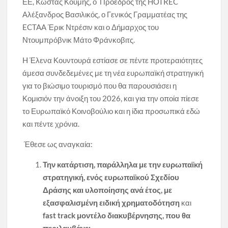
ΕΕ, Kώστας Κουμής, ο Πρόεδρος της HOTREC
Αλέξανδρος Βασιλικός, ο Γενικός Γραμματέας της
ECTAA Έρικ Ντρέσιν και ο Δήμαρχος του
Ντουμπρόβνικ Μάτο Φράνκοβιτς.
H Έλενα Κουντουρά εστίασε σε πέντε προτεραιότητες
άμεσα συνδεδεμένες με τη νέα ευρωπαϊκή στρατηγική
για το βιώσιμο τουρισμό που θα παρουσιάσει η
Κομισιόν την άνοιξη του 2026, και για την οποία πίεσε
το Ευρωπαϊκό Κοινοβούλιο και η ίδια προσωπικά εδώ
και πέντε χρόνια.
Έθεσε ως αναγκαία:
Την κατάρτιση, παράλληλα με την ευρωπαϊκή
στρατηγική, ενός ευρωπαϊκού Σχεδίου
Δράσης και υλοποίησης ανά έτος, με
εξασφαλισμένη ειδική χρηματοδότηση
και
fast
track μοντέλο διακυβέρνησης, που θα