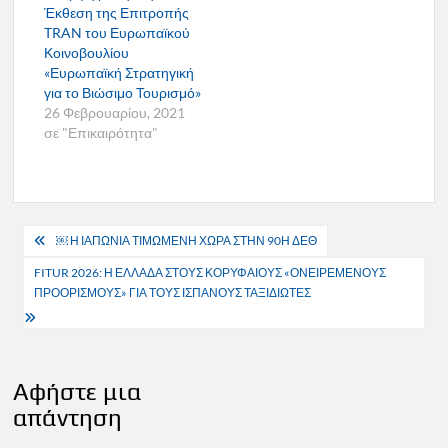
Έκθεση της Επιτροπής
TRAN του Ευρωπαϊκού
Κοινοβουλίου
«Ευρωπαϊκή Στρατηγική
για το Βιώσιμο Τουρισμό»
26 Φεβρουαρίου, 2021
σε "Επικαιρότητα"
Πλοήγηση
￼ Η ΙΑΠΩΝΙΑ ΤΙΜΩΜΕΝΗ ΧΩΡΑ ΣΤΗΝ 90Η ΔΕΘ
άρθρων
FITUR 2026: Η ΕΛΛΑΔΑ ΣΤΟΥΣ ΚΟΡΥΦΑΙΟΥΣ «ΟΝΕΙΡΕΜΕΝΟΥΣ
ΠΡΟΟΡΙΣΜΟΥΣ» ΓΙΑ ΤΟΥΣ ΙΣΠΑΝΟΥΣ ΤΑΞΙΔΙΩΤΕΣ
Αφήστε μια
απάντηση