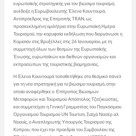
ευρωπαϊκής στρατηγικής για τον βιώσιμο τουρισμό,
ανέδειξε η Ευρωβουλευτής Έλενα Κουντουρά,
Αντιπρόεδρος της Eπιτροπής TRAN, ως
προσκεκλημένη ομιλήτρια στην Ευρωπαϊκή Ημέρα
Τουρισμού, την κορυφαία εκδήλωση που διοργάνωσε η
Κομισιόν στις Βρυξέλλες στις 26 Ιανουαρίου, με τη
συμμετοχή όλων των θεσμών της Ευρωπαϊκής
Ένωσης, ευρωπαϊκών και διεθνών οργανισμών και
εκπροσώπων της τουριστικής βιομηχανίας.
H Έλενα Κουντουρά τοποθετήθηκε στο θεσμικό πάνελ
για τη νέα στρατηγική για το βιώσιμο τουρισμό, στην
οποία αναφέρθηκε ο Επίτροπος Βιώσιμων
Μεταφορών και Τουρισμού Απόστολος Τζιτζικώστας,
και συμμετείχαν η Γενική Γραμματέας του Παγκόσμιου
Οργανισμού Τουρισμού UN Tourism, Σαϊχά Νασέρ αλ
Νοουίς, ο Αναπληρωτής Υπουργός Τουρισμού της
Κύπρου, που έχει την προεδρία του Συμβουλίου της