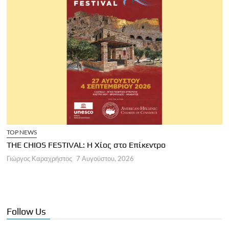
TOP NEWS
THE CHIOS FESTIVAL: Η Χίος στο Επίκεντρο
Α
Γιώργος Καραχρήστος
7 Αυγούστου, 2026
Π
Γ
Follow Us