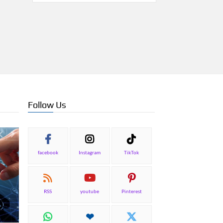
Follow Us
facebook
Instagram
TikTok
RSS
youtube
Pinterest
ΕΠΙΚΑΙΡΟΤΗΤΑ
ΕΠΙΧΕΙΡΗΣΕΙΣ
ΞΕΝΟΔΟΧ
Συνάντηση του Συλλόγου
Wyndham Hotels & Re