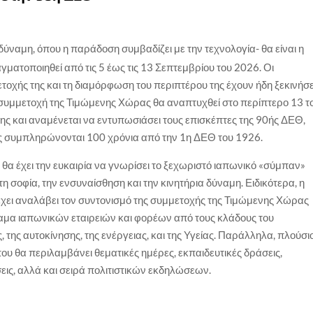
ύναμη, όπου η παράδοση συμβαδίζει με την τεχνολογία- θα είναι η
ατοποιηθεί από τις 5 έως τις 13 Σεπτεμβρίου του 2026. Οι
τοχής της και τη διαμόρφωση του περιπτέρου της έχουν ήδη ξεκινήσε
Η συμμετοχή της Τιμώμενης Χώρας θα αναπτυχθεί στο περίπτερο 13 τ
ς και αναμένεται να εντυπωσιάσει τους επισκέπτες της 90ής ΔΕΘ,
ς συμπληρώνονται 100 χρόνια από την 1η ΔΕΘ του 1926.
Θ θα έχει την ευκαιρία να γνωρίσει το ξεχωριστό ιαπωνικό «σύμπαν»
 τη σοφία, την ενσυναίσθηση και την κινητήρια δύναμη. Ειδικότερα, η
έχει αναλάβει τον συντονισμό της συμμετοχής της Τιμώμενης Χώρας
αμα ιαπωνικών εταιρειών και φορέων από τους κλάδους του
ς, της αυτοκίνησης, της ενέργειας, και της Υγείας. Παράλληλα, πλούσι
υ θα περιλαμβάνει θεματικές ημέρες, εκπαιδευτικές δράσεις,
εις, αλλά και σειρά πολιτιστικών εκδηλώσεων.