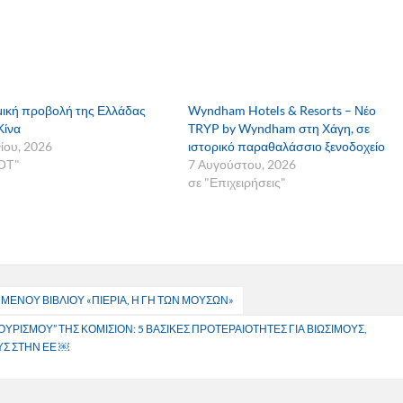
ική προβολή της Ελλάδας
Wyndham Hotels & Resorts – Νέο
Κίνα
TRYP by Wyndham στη Χάγη, σε
νίου, 2026
ιστορικό παραθαλάσσιο ξενοδοχείο
ΟΤ"
7 Αυγούστου, 2026
σε "Επιχειρήσεις"
ΕΝΟΥ ΒΙΒΛΙΟΥ «ΠΙΕΡΙΑ, Η ΓΗ ΤΩΝ ΜΟΥΣΩΝ»
ΡΙΣΜΟΥ” ΤΗΣ ΚΟΜΙΣΙΟΝ: 5 ΒΑΣΙΚΕΣ ΠΡΟΤΕΡΑΙΟΤΗΤΕΣ ΓΙΑ ΒΙΩΣΙΜΟΥΣ,
ΥΣ ΣΤΗΝ ΕΕ ￼