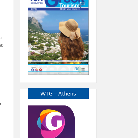
ι
ου
WTG – Athens
ο