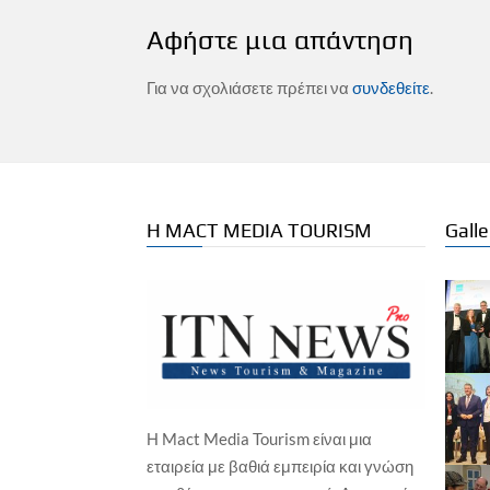
Αφήστε μια απάντηση
Για να σχολιάσετε πρέπει να
συνδεθείτε
.
Η MACT MEDIA TOURISM
Galle
Η Mact Media Tourism είναι μια
εταιρεία με βαθιά εμπειρία και γνώση
TOP