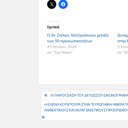
Σχετικά
Ο Sir Στέλιος Χατζηιωάννου μεταξύ
Δυναμ
των 50 προσωπικοτήτων
στην 
25 Ιουνίου, 2026
5 Ιου
σε "Top News"
σε "Ε
Πλοήγηση
￼ ΠΑΡΟΥΣΙΑΣΗ ΤΟΥ ΔΙΓΛΩΣΣΟΥ ΕΙΚΟΝΟΓΡΑΦΗΜ
άρθρων
H ΕΛΕΝΑ ΚΟΥΝΤΟΥΡΑ ΣΤΗΝ “ΕΥΡΩΠΑΪΚΗ ΗΜΕΡΑ ΤΟΥ
ΑΝΘΕΚΤΙΚΟΥΣ ΚΑΙ ΑΝΤΑΓΩΝΙΣΤΙΚΟΥΣ ΠΡΟΟΡΙΣΜΟ