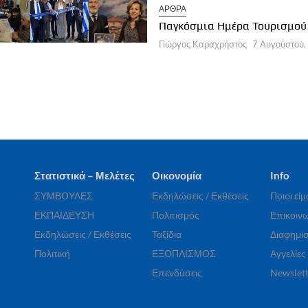
ΑΡΘΡΑ
 CHIOS FESTIVAL: Η Χίος στο
ίκεντρο
Παγκόσμια Ημέρα Τουρισμού
ργος Καραχρήστος
7 Αυγούστου, 2026
Γιώργος Καραχρήστος
7 Αυγούστου,
Στατιστικά – Μελέτες
Οικονομία
Info
ΣΥΜΒΟΥΛΕΣ
Εκδηλώσεις / Εκθέσεις
Ποιοι εί
ΕΚΠΑΙΔΕΥΣΗ
Πολιτισμός
Επικοινω
Εκδηλώσεις / Εκθέσεις
Ταξίδια
Διαφημισ
Πολιτική
ΕΞΟΠΛΙΣΜΟΣ
Αγγελίες
Επενδύσεις
Newslett