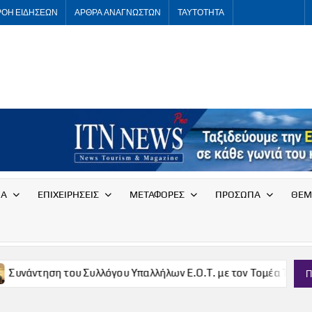
ΡΟΗ ΕΙΔΗΣΕΩΝ
ΑΡΘΡΑ ΑΝΑΓΝΩΣΤΩΝ
ΤΑΥΤΟΤΗΤΑ
ITNNEWS
International
Tourism
News
ΙΑ
ΕΠΙΧΕΙΡΗΣΕΙΣ
ΜΕΤΑΦΟΡΕΣ
ΠΡΟΣΩΠΑ
ΘΕΜ
ση του Συλλόγου Υπαλλήλων Ε.Ο.Τ. με τον Τομέα Τουρισμού του
Π