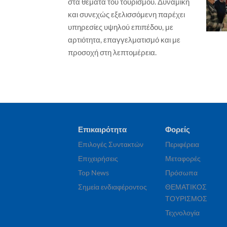
στα θέματα του τουρισμού. Δυναμική
THE
και συνεχώς εξελισσόμενη παρέχει
Επ
υπηρεσίες υψηλού επιπέδου, με
Γιώ
UNCATEGORIZED
αρτιότητα, επαγγελματισμό και με
Accor: Οικονομικά αποτελέσματα
προσοχή στη λεπτομέρεια.
πρώτου εξαμήνου 2026
Γιώργος Καραχρήστος
7 Αυγούστου, 2026
Επικαιρότητα
Φορείς
Επιλογές Συντακτών
Περιφέρεια
Επιχειρήσεις
Μεταφορές
Top News
Πρόσωπα
Σημεία ενδιαφέροντος
ΘΕΜΑΤΙΚΟΣ
ΤΟΥΡΙΣΜΟΣ
Τεχνολογία