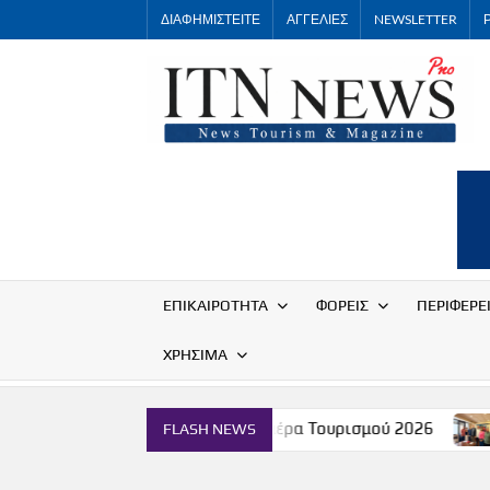
Skip
ΔΙΑΦΗΜΙΣΤΕΙΤΕ
ΑΓΓΕΛΙΕΣ
NEWSLETTER
to
content
ΕΠΙΚΑΙΡΟΤΗΤΑ
ΦΟΡΕΙΣ
ΠΕΡΙΦΕΡΕ
ΧΡΗΣΙΜΑ
τρο
Παγκόσμια Ημέρα Τουρισμού 2026
Συνάντη
FLASH NEWS