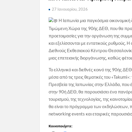
27 Ιανουαρίου, 2026
Η Ιαπωνία μια παγκόσμια οικονομική δ
Τιμώμενη Χώρα της 90ής ΔΕΘ, που θα πραγμ
προετοιμασίες για την οργάνωση της συμμε
και εξελίσσονται με εντατικούς ρυθμούς. 
Διεθνούς Εκθεσιακού Κέντρου Θεσσαλονίκη
μιας επετειακής διοργάνωσης, καθώς φέτο
Το ελληνικό και διεθνές κοινό της 90ής ΔΕ
μέσα από τις τρεις θεματικές του «Takumi»:
Πρεσβεία της Ιαπωνίας στην Ελλάδα, που 
στην 90ή ΔΕΘ, θα παρουσιάσει ένα πανόρ
τουρισμού, της τεχνολογίας, της καινοτομία
θα είναι το πρόγραμμα των εκδηλώσεων, πο
networking events και εταιρικές παρουσιάσ
Κοινοποιήστε: