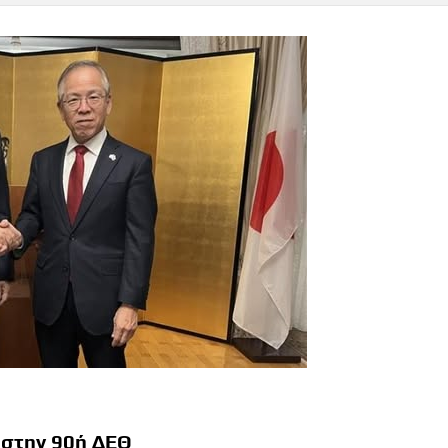
 στην 90ή ΔΕΘ