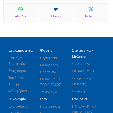
WhatsApp
Telegram
X / Twitter
Επικαιρότητα
Φορείς
Στατιστικά –
Μελέτες
Επιλογές
Περιφέρεια
Συντακτών
ΣΥΜΒΟΥΛΕΣ
Μεταφορές
Επιχειρήσεις
ΕΚΠΑΙΔΕΥΣΗ
Πρόσωπα
Top News
Εκδηλώσεις /
ΘΕΜΑΤΙΚΟΣ
Εκθέσεις
Σημεία
ΤΟΥΡΙΣΜΟΣ
ενδιαφέροντος
Πολιτική
Τεχνολογία
Οικονομία
Info
Εταιρεία
Εκδηλώσεις /
Ποιοι είμαστε
ITN ΕΛΛΗΝΙΚΗ
Εκθέσεις
ΕΦΗΜΕΡΙΔΑ