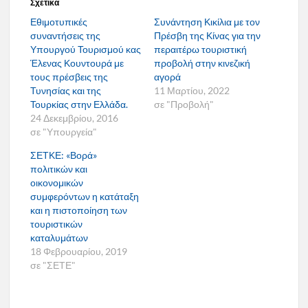
Σχετικά
Εθιμοτυπικές
Συνάντηση Κικίλια με τον
συναντήσεις της
Πρέσβη της Κίνας για την
Υπουργού Τουρισμού κας
περαιτέρω τουριστική
Έλενας Κουντουρά με
προβολή στην κινεζική
τους πρέσβεις της
αγορά
Τυνησίας και της
11 Μαρτίου, 2022
Τουρκίας στην Ελλάδα.
σε "Προβολή"
24 Δεκεμβρίου, 2016
σε "Υπουργεία"
ΣΕΤΚΕ: «Βορά»
πολιτικών και
οικονομικών
συμφερόντων η κατάταξη
και η πιστοποίηση των
τουριστικών
καταλυμάτων
18 Φεβρουαρίου, 2019
σε "ΣΕΤΕ"