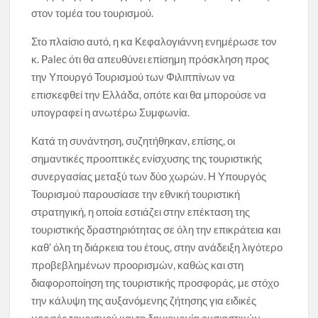
στον τομέα του τουρισμού.
Στο πλαίσιο αυτό, η κα Κεφαλογιάννη ενημέρωσε τον
κ. Palec ότι θα απευθύνει επίσημη πρόσκληση προς
την Υπουργό Τουρισμού των Φιλιππίνων να
επισκεφθεί την Ελλάδα, οπότε και θα μπορούσε να
υπογραφεί η ανωτέρω Συμφωνία.
Κατά τη συνάντηση, συζητήθηκαν, επίσης, οι
σημαντικές προοπτικές ενίσχυσης της τουριστικής
συνεργασίας μεταξύ των δύο χωρών. Η Υπουργός
Τουρισμού παρουσίασε την εθνική τουριστική
στρατηγική, η οποία εστιάζει στην επέκταση της
τουριστικής δραστηριότητας σε όλη την επικράτεια και
καθ’ όλη τη διάρκεια του έτους, στην ανάδειξη λιγότερο
προβεβλημένων προορισμών, καθώς και στη
διαφοροποίηση της τουριστικής προσφοράς, με στόχο
την κάλυψη της αυξανόμενης ζήτησης για ειδικές