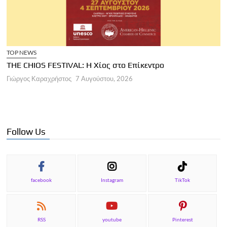
TOP NEWS
THE CHIOS FESTIVAL: Η Χίος στο Επίκεντρο
Α
Γιώργος Καραχρήστος
7 Αυγούστου, 2026
Π
Γ
Follow Us
facebook
Instagram
TikTok
RSS
youtube
Pinterest