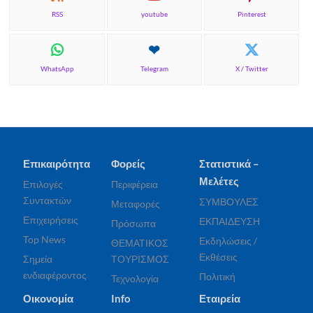
RSS
youtube
Pinterest
WhatsApp
Telegram
X / Twitter
Επικαιρότητα
Φορείς
Στατιστικά –
Μελέτες
Επιλογές
Περιφέρεια
Συντακτών
ΣΥΜΒΟΥΛΕΣ
Μεταφορές
Επιχειρήσεις
ΕΚΠΑΙΔΕΥΣΗ
Πρόσωπα
Top News
Εκδηλώσεις /
ΘΕΜΑΤΙΚΟΣ
Εκθέσεις
Σημεία
ΤΟΥΡΙΣΜΟΣ
ενδιαφέροντος
Πολιτική
Τεχνολογία
Οικονομία
Info
Εταιρεία