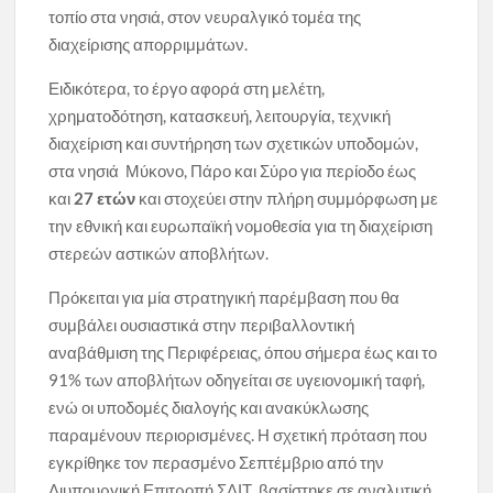
τοπίο στα νησιά, στον νευραλγικό τομέα της
διαχείρισης απορριμμάτων.
Ειδικότερα, το
έργο αφορά στη μελέτη,
χρηματοδότηση, κατασκευή, λειτουργία, τεχνική
διαχείριση και συντήρηση των σχετικών υποδομών,
στα νησιά Μύκονο, Πάρο και Σύρο για περίοδο έως
και
27 ετών
και στοχεύει στην πλήρη συμμόρφωση με
την εθνική και ευρωπαϊκή νομοθεσία για τη διαχείριση
στερεών αστικών αποβλήτων.
Πρόκειται για μία στρατηγική παρέμβαση που θα
συμβάλει ουσιαστικά στην περιβαλλοντική
αναβάθμιση της Περιφέρειας, όπου σήμερα έως και το
91% των αποβλήτων οδηγείται σε υγειονομική ταφή,
ενώ οι υποδομές διαλογής και ανακύκλωσης
παραμένουν περιορισμένες. Η σχετική πρόταση που
εγκρίθηκε τον περασμένο Σεπτέμβριο από την
Διυπουργική Επιτροπή ΣΔΙΤ, βασίστηκε σε αναλυτική