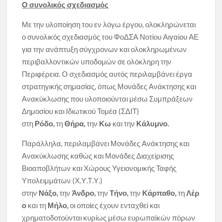
Ο συνολικός σχεδιασμός
Με την υλοποίηση του εν λόγω έργου, ολοκληρώνεται
ο συνολικός σχεδιασμός του ΦοΔΣΑ Νοτίου Αιγαίου ΑΕ
για την ανάπτυξη σύγχρονων και ολοκληρωμένων
περιβαλλοντικών υποδομών σε ολόκληρη την
Περιφέρεια. Ο σχεδιασμός αυτός περιλαμβάνει έργα
στρατηγικής σημασίας, όπως Μονάδες Ανάκτησης και
Ανακύκλωσης που υλοποιούνται μέσω Συμπράξεων
Δημοσίου και Ιδιωτικού Τομέα (ΣΔΙΤ)
στη
Ρόδο,
τη
Θήρα,
την
Κω
και την
Κάλυμνο.
Παράλληλα, περιλαμβάνει Μονάδες Ανάκτησης και
Ανακύκλωσης καθώς και Μονάδες Διαχείρισης
Βιοαποβλήτων και Χώρους Υγειονομικής Ταφής
Υπολειμμάτων (Χ.Υ.Τ.Υ.)
στην
Νάξο,
την
Άνδρο,
την
Τήνο,
την
Κάρπαθο,
τη
Λέρ
ο
και τη
Μήλο,
οι οποίες έχουν ενταχθεί και
χρηματοδοτούνται κυρίως μέσω ευρωπαϊκών πόρων