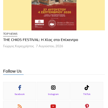
TOP NEWS
THE CHIOS FESTIVAL: Η Χίος στο Επίκεντρο
Α
Γιώργος Καραχρήστος
7 Αυγούστου, 2026
Π
Γ
Follow Us
facebook
Instagram
TikTok