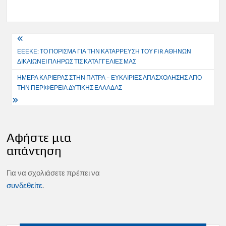
Πλοήγηση
ΕΕΕΚΕ: ΤΟ ΠΟΡΙΣΜΑ ΓΙΑ ΤΗΝ ΚΑΤΑΡΡΕΥΣΗ ΤΟΥ FIR ΑΘΗΝΩΝ
άρθρων
ΔΙΚΑΙΩΝΕΙ ΠΛΗΡΩΣ ΤΙΣ ΚΑΤΑΓΓΕΛΙΕΣ ΜΑΣ
ΗΜΕΡΑ ΚΑΡΙΕΡΑΣ ΣΤΗΝ ΠΑΤΡΑ – ΕΥΚΑΙΡΙΕΣ ΑΠΑΣΧΟΛΗΣΗΣ ΑΠΟ
ΤΗΝ ΠΕΡΙΦΕΡΕΙΑ ΔΥΤΙΚΗΣ ΕΛΛΑΔΑΣ
Αφήστε μια
απάντηση
Για να σχολιάσετε πρέπει να
συνδεθείτε
.