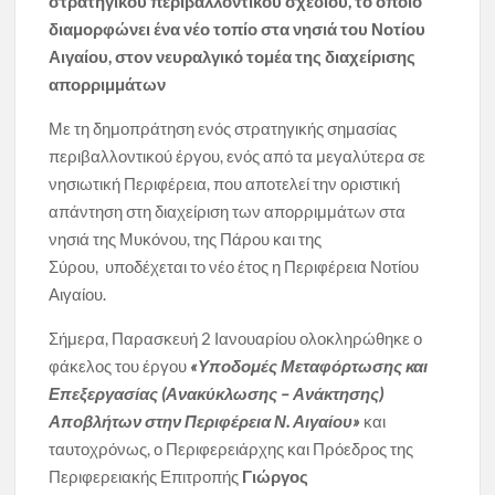
στρατηγικού περιβαλλοντικού σχεδίου, το οποίο
διαμορφώνει ένα νέο τοπίο στα νησιά του Νοτίου
Αιγαίου, στον νευραλγικό τομέα της διαχείρισης
απορριμμάτων
Με τη δημοπράτηση ενός στρατηγικής σημασίας
περιβαλλοντικού έργου, ενός από τα μεγαλύτερα σε
νησιωτική Περιφέρεια, που αποτελεί την οριστική
απάντηση στη διαχείριση των απορριμμάτων στα
νησιά της Μυκόνου, της Πάρου και της
Σύρου,
υποδέχεται το νέο έτος η Περιφέρεια Νοτίου
Αιγαίου.
Σήμερα, Παρασκευή 2 Ιανουαρίου ολοκληρώθηκε ο
φάκελος του έργου
«Υποδομές Μεταφόρτωσης και
Επεξεργασίας (Ανακύκλωσης – Ανάκτησης)
Αποβλήτων στην Περιφέρεια Ν. Αιγαίου»
και
ταυτοχρόνως, ο Περιφερειάρχης και Πρόεδρος της
Περιφερειακής Επιτροπής
Γιώργος