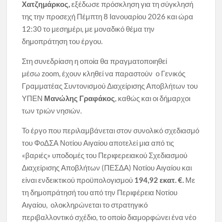
Χατζημάρκος,
εξέδωσε πρόσκληση για τη σύγκλησή
της την προσεχή Πέμπτη 8 Ιανουαρίου 2026 και ώρα
12:30 το μεσημέρι, με μοναδικό θέμα την
δημοπράτηση του έργου.
Στη συνεδρίαση η οποία θα πραγματοποιηθεί
μέσω zoom, έχουν κληθεί να παραστούν ο Γενικός
Γραμματέας Συντονισμού Διαχείρισης Αποβλήτων του
ΥΠΕΝ
Μανώλης Γραφάκος
, καθώς και οι δήμαρχοι
των τριών νησιών.
Το έργο που περιλαμβάνεται στον συνολικό σχεδιασμό
του ΦοΔΣΑ Νοτίου Αιγαίου αποτελεί μια από τις
«βαριές» υποδομές του Περιφερειακού Σχεδιασμού
Διαχείρισης Αποβλήτων (ΠΕΣΔΑ) Νοτίου Αιγαίου και
είναι ενδεικτικού προϋπολογισμού
194,92 εκατ. €.
Με
τη δημοπράτησή του από την Περιφέρεια Νοτίου
Αιγαίου, ολοκληρώνεται το στρατηγικό
περιβαλλοντικό σχέδιο, το οποίο διαμορφώνει ένα νέο