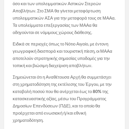
όσο και των υπολειμματικών Αστικών Στερεών
Αποβλήτων. Στο ΣΜΑ θα γίνεται μεταφόρτωση
υπολειμματικών ΑΣΑ για την μεταφορά τους σε ΜΑΑα.
Τα υπολείμματα επεξεργασίας των ΜΑΑα θα
οδηγούνται σε νόμιμους χώρους διάθεσης.
Ειδικά σε περιοχές όπως το Νότιο Αιγαίο, με έντονη
γεωγραφική διασπορά και τουριστική πίεση, οι ΜΑΑα
αποτελούν στρατηγικής σημασίας υποδομές για την
τοπική και βιώσιμη διαχείριση αποβλήτων.
Σημειώνεται ότι η Αναθέτουσα Αρχή θα συμμετάσχει
στη χρηματοδότηση της εκτέλεσης του Έργου, με την
καταβολή ποσού που θα ανέρχεται έως το
80%
της
κατασκευαστικής αξίας, μέσω του Προγράμματος
Δημοσίων Επενδύσεων (ΠΔΕ), και το οποίο θα
προέρχεται από ενωσιακή ή/και εθνική
χρηματοδότηση.