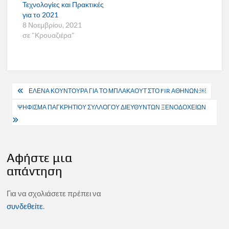
Τεχνολογίες και Πρακτικές
για το 2021
8 Νοεμβρίου, 2021
σε "Κρουαζιέρα"
Πλοήγηση
ΕΛΕΝΑ ΚΟΥΝΤΟΥΡΑ ΓΙΑ ΤΟ ΜΠΛΑΚΑΟΥΤ ΣΤΟ FIR ΑΘΗΝΩΝ:￼
άρθρων
ΨΗΦΙΣΜΑ ΠΑΓΚΡΗΤΙΟΥ ΣΥΛΛΟΓΟΥ ΔΙΕΥΘΥΝΤΩΝ ΞΕΝΟΔΟΧΕΙΩΝ
Αφήστε μια
απάντηση
Για να σχολιάσετε πρέπει να
συνδεθείτε
.