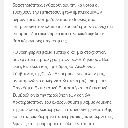
δραστηριότητες, ενθαρρύνουν την καινοτομία,
ενισχύουν την εμπιστοσύνη των εμπλεκόμενων
μερών και υποστηρίζουν πρωτοβουλίες που
επιτρέπουν στον κλάδο της κρουαζιέρας να συνεχίσει
να προσφέρει οικονομικά και κοινωνικά οφέλη σε
βασικές αγορές παγκοσμίως.
«Ο Josh φέρνει βαθιά εμπειρία και μια στοχαστική,
συνεργατική προσέγγιση στον ρόλο», δήλωσε ο Bud
Darr, Εκτελεστικός Πρόεδρος και Διευθύνων
Σύμβουλος της CLIA. «Εκ μέρους των μελών μας,
ανυπομονώ να συνεργαστώ στενά μαζί του, με την
Παγκόσμια Εκτελεστική Επιτροπή και το Διοικητικό
Συμβούλιο για την προώθηση των κοινών
προτεραιοτήτων του κλάδου, συμπεριλαμβανομένης
της ασφαλούς λειτουργίας, της υπεύθυνης ανάπτυξης
και της εποικοδομητικής συνεργασίας με κυβερνήσεις,
λιμένες και προορισμούς σε όλο τον κόσμο».