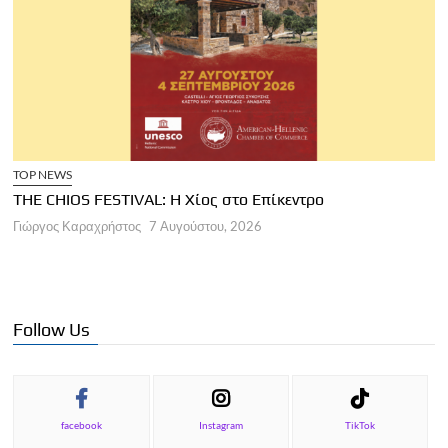
TOP NEWS
THE CHIOS FESTIVAL: Η Χίος στο Επίκεντρο
Α
Γιώργος Καραχρήστος
7 Αυγούστου, 2026
Π
Γ
Follow Us
facebook
Instagram
TikTok