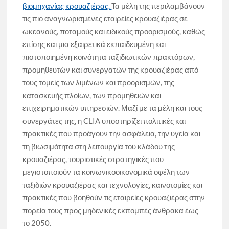
βιομηχανίας κρουαζιέρας.
Τα μέλη της περιλαμβάνουν
τις πιο αναγνωρισμένες εταιρείες κρουαζιέρας σε
ωκεανούς, ποταμούς και ειδικούς προορισμούς, καθώς
επίσης και μια εξαιρετικά εκπαιδευμένη και
πιστοποιημένη κοινότητα ταξιδιωτικών πρακτόρων,
προμηθευτών και συνεργατών της κρουαζιέρας από
τους τομείς των λιμένων και προορισμών, της
κατασκευής πλοίων, των προμηθειών και
επιχειρηματικών υπηρεσιών. Μαζί με τα μέλη και τους
συνεργάτες της, η CLIA υποστηρίζει πολιτικές και
πρακτικές που προάγουν την ασφάλεια, την υγεία και
τη βιωσιμότητα στη λειτουργία του κλάδου της
κρουαζιέρας, τουριστικές στρατηγικές που
μεγιστοποιούν τα κοινωνικοοικονομικά οφέλη των
ταξιδιών κρουαζιέρας και τεχνολογίες, καινοτομίες και
πρακτικές που βοηθούν τις εταιρείες κρουαζιέρας στην
πορεία τους προς μηδενικές εκπομπές άνθρακα έως
το 2050.