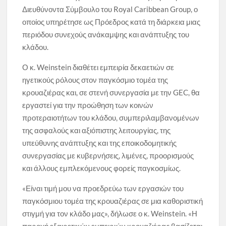
Διευθύνοντα Σύμβουλο του Royal Caribbean Group, ο
οποίος υπηρέτησε ως Πρόεδρος κατά τη διάρκεια μιας
περιόδου συνεχούς ανάκαμψης και ανάπτυξης του
κλάδου.
Ο κ. Weinstein διαθέτει εμπειρία δεκαετιών σε
ηγετικούς ρόλους στον παγκόσμιο τομέα της
κρουαζιέρας και, σε στενή συνεργασία με την GEC, θα
εργαστεί για την προώθηση των κοινών
προτεραιοτήτων του κλάδου, συμπεριλαμβανομένων
της ασφαλούς και αξιόπιστης λειτουργίας, της
υπεύθυνης ανάπτυξης και της εποικοδομητικής
συνεργασίας με κυβερνήσεις, λιμένες, προορισμούς
και άλλους εμπλεκόμενους φορείς παγκοσμίως.
«Είναι τιμή μου να προεδρεύω των εργασιών του
παγκόσμιου τομέα της κρουαζιέρας σε μια καθοριστική
στιγμή για τον κλάδο μας», δήλωσε ο κ. Weinstein. «Η