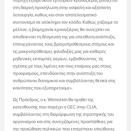
παροχή εξαιρετικών εμπειριών κρουαζιέρας βασίζεται
στη διαρκή προσήλωση στην ασφαλή και αξιόπιστη
λειτουργία, καθώς και στον αποτελεσματικό
συντονισμό σε ολόκληρο τον κλάδο. Καθώς χτίζουμε το
μέλλον, η βιομηχανία κρουαζιέρας θα συνεχίσει να
αποδεικνύει τη δέσμευσή της για υπεύθυνη ανάπτυξη,
επιτυγχάνοντας τους βραχυπρόθεσμους στόχους και
τις μακροπρόθεσμες φιλοδοξίες μας για καθαρές
μηδενικές εκπομπές αερίων, εμβαθύνοντας τις
σχέσεις με τους λιμένες και τους εταίρους μας στους
προορισμούς, επενδύοντας στην ανάπτυξη του
ανθρώπινου δυναμικού και συμβάλλοντας θετικά στις
κοινότητες που εξυπηρετούμε».
Ως Πρόεδρος, ο κ. Weinstein θα ηγηθεί της
κατεύθυνσης που παρέχει η GEC στην CLIA,
συμβάλλοντας στη διαμόρφωση της στρατηγικής του
οργανισμού και στις συνεχιζόμενες προσπάθειες για
την προώθηση πολιτικών που επιτρέπουν υπεύθυνες