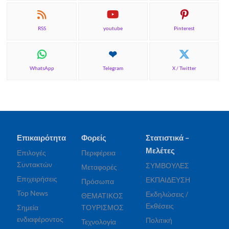
RSS
youtube
Pinterest
WhatsApp
Telegram
X / Twitter
Επικαιρότητα
Φορείς
Στατιστικά –
Μελέτες
Επιλογές
Περιφέρεια
Συντακτών
ΣΥΜΒΟΥΛΕΣ
Μεταφορές
Επιχειρήσεις
ΕΚΠΑΙΔΕΥΣΗ
Πρόσωπα
Top News
Εκδηλώσεις /
ΘΕΜΑΤΙΚΟΣ
Εκθέσεις
Σημεία
ΤΟΥΡΙΣΜΟΣ
ενδιαφέροντος
Πολιτική
Τεχνολογία