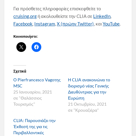
Για πρόσθετες πληροφορίες επισκεφθείτε το
cruising.org
ή ακολουθείστε την CLIA σε
LinkedIn
,
Facebook
,
Instagram
,
X (πρώην Twitter)
, και
YouTube
.
Κοινοποιήστε:
Σχετικά
Ο Pierfrancesco Vagoτης
Η CLIA ανακοινώνει το
MSC
διορισμό νέας Γενικής
25 Ιανουαρίου, 2021
Διευθύντριας για την
σε "Θαλάσσιος
Ευρώπη
Τουρισμός"
21 Οκτωβρίου, 2021
σε "Κρουαζιέρα"
CLIA: Παρουσιάζει την
Έκθεσή της για τις
Περιβαλλοντικές