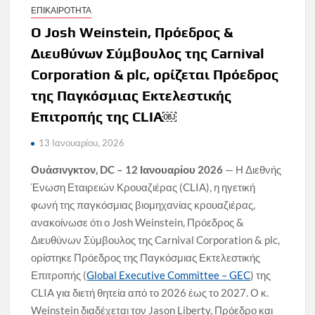
ΕΠΙΚΑΙΡΟΤΗΤΑ
Ο Josh Weinstein, Πρόεδρος &
Διευθύνων Σύμβουλος της Carnival
Corporation & plc, ορίζεται Πρόεδρος
της Παγκόσμιας Εκτελεστικής
Επιτροπής της CLIA￼
13 Ιανουαρίου, 2026
Ουάσινγκτον,
DC
– 12 Ιανουαρίου 2026
— Η Διεθνής
Ένωση Εταιρειών Κρουαζιέρας (CLIA), η ηγετική
φωνή της παγκόσμιας βιομηχανίας κρουαζιέρας,
ανακοίνωσε ότι ο Josh Weinstein, Πρόεδρος &
Διευθύνων Σύμβουλος της Carnival Corporation & plc,
ορίστηκε Πρόεδρος της Παγκόσμιας Εκτελεστικής
Επιτροπής (
Global Executive Committee – GEC
) της
CLIA για διετή θητεία από το 2026 έως το 2027. Ο κ.
Weinstein διαδέχεται τον Jason Liberty, Πρόεδρο και