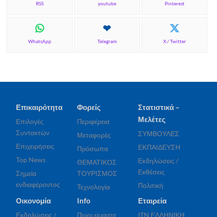
RSS
youtube
Pinterest
WhatsApp
Telegram
X / Twitter
Επικαιρότητα
Φορείς
Στατιστικά –
Μελέτες
Επιλογές
Περιφέρεια
Συντακτών
ΣΥΜΒΟΥΛΕΣ
Μεταφορές
Επιχειρήσεις
ΕΚΠΑΙΔΕΥΣΗ
Πρόσωπα
Top News
Εκδηλώσεις /
ΘΕΜΑΤΙΚΟΣ
Εκθέσεις
Σημεία
ΤΟΥΡΙΣΜΟΣ
ενδιαφέροντος
Πολιτική
Τεχνολογία
Οικονομία
Info
Εταιρεία
Εκδηλώσεις /
Ποιοι είμαστε
ITN ΕΛΛΗΝΙΚΗ