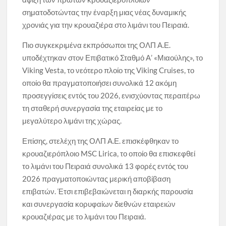
σηματοδοτώντας την έναρξη μιας νέας δυναμικής
χρονιάς για την κρουαζιέρα στο λιμάνι του Πειραιά.
Πιο συγκεκριμένα εκπρόσωποι της ΟΛΠ Α.Ε.
υποδέχτηκαν στον Επιβατικό Σταθμό Α’ «Μιαούλης», το
Viking Vesta, το νεότερο πλοίο της Viking Cruises, το
οποίο θα πραγματοποιήσει συνολικά 12 ακόμη
προσεγγίσεις εντός του 2026, ενισχύοντας περαιτέρω
τη σταθερή συνεργασία της εταιρείας με το
μεγαλύτερο λιμάνι της χώρας.
Επίσης, στελέχη της ΟΛΠ Α.Ε. επισκέφθηκαν το
κρουαζιερόπλοιο MSC Lirica, το οποίο θα επισκεφθεί
το λιμάνι του Πειραιά συνολικά 13 φορές εντός του
2026 πραγματοποιώντας μερική αποβίβαση
επιβατών. Έτσι επιβεβαιώνεται η διαρκής παρουσία
και συνεργασία κορυφαίων διεθνών εταιρειών
κρουαζιέρας με το λιμάνι του Πειραιά.