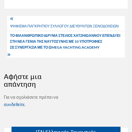
Πλοήγηση
ΨΗΦΙΣΜΑ ΠΑΓΚΡΗΤΙΟΥ ΣΥΛΛΟΓΟΥ ΔΙΕΥΘΥΝΤΩΝ ΞΕΝΟΔΟΧΕΙΩΝ
άρθρων
ΤΟ ΦΙΛΑΝΘΡΩΠΙΚΟ ΙΔΡΥΜΑ ΣΤΕΛΙΟΣ ΧΑΤΖΗΙΩΑΝΝΟΥ ΕΠΕΝΔΥΕΙ
ΣΤΗ ΝΕΑ ΓΕΝΙΑ ΤΗΣ ΝΑΥΤΟΣΥΝΗΣ ΜΕ 10 ΥΠΟΤΡΟΦΙΕΣ
ΣΕ ΣΥΝΕΡΓΑΣΙΑ ΜΕ ΤΟ Ω
MEGA
YACHTING
ACADEMY
Αφήστε μια
απάντηση
Για να σχολιάσετε πρέπει να
συνδεθείτε
.
ITN Ελληνικός Τουρισμός