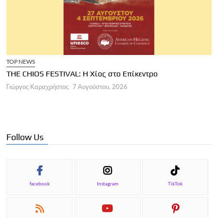
TOP NEWS
THE CHIOS FESTIVAL: Η Χίος στο Επίκεντρο
Α
Γιώργος Καραχρήστος
7 Αυγούστου, 2026
Π
Γ
Follow Us
facebook
Instagram
TikTok