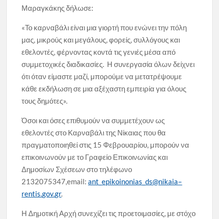
Μαραγκάκης δήλωσε:
«Το καρναβάλι είναι μια γιορτή που ενώνει την πόλη
μας, μικρούς και μεγάλους, φορείς, συλλόγους και
εθελοντές, φέρνοντας κοντά τις γενιές μέσα από
συμμετοχικές διαδικασίες. Η συνεργασία όλων δείχνει
ότι όταν είμαστε μαζί, μπορούμε να μετατρέψουμε
κάθε εκδήλωση σε μια αξέχαστη εμπειρία για όλους
τους δημότες».
Όσοι και όσες επιθυμούν να συμμετέχουν ως
εθελοντές στο Καρναβάλι της Νίκαιας που θα
πραγματοποιηθεί στις 15 Φεβρουαρίου, μπορούν να
επικοινωνούν με το Γραφείο Επικοινωνίας και
Δημοσίων Σχέσεων στο τηλέφωνο
2132075347,email:
ant
_
epikoinonias
_
ds
@
nikaia
–
rentis
.
gov
.
gr
.
Η Δημοτική Αρχή συνεχίζει τις προετοιμασίες, με στόχο