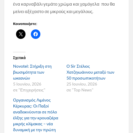
ένα καρναβάλι γεμάτο χρώμα και χαμόγελα που θα
μείνει αξέχαστο σε μικρούς και μεγάλους.
Κοινοποιήστε:
Σχετικά
Novotel: Στήριξη στη
Ο Sir Στέλιος
βιωσιμότητα των
Χατζηιωάννου μεταξύ των
ωκεανών
50 προσωπικοτήτων
5 Ιουνίου, 2026
25 Ιουνίου, 2026
σε "Επιχειρήσεις"
σε "Top News"
Οργανισμός Λιμένος
Κέρκυρας: Οι Παξοί
αναδεικνύονται σε πόλο
έλξης για την κρουαζιέρα
μικρής κλίμακας – νέα
δυναμική με την πρώτη