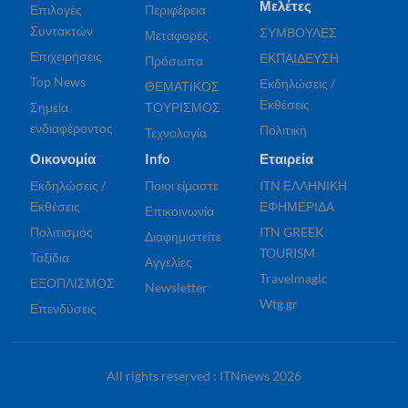
Μελέτες
Επιλογές
Περιφέρεια
Συντακτών
ΣΥΜΒΟΥΛΕΣ
Μεταφορές
Επιχειρήσεις
ΕΚΠΑΙΔΕΥΣΗ
Πρόσωπα
Top News
Εκδηλώσεις /
ΘΕΜΑΤΙΚΟΣ
Εκθέσεις
Σημεία
ΤΟΥΡΙΣΜΟΣ
ενδιαφέροντος
Πολιτική
Τεχνολογία
Οικονομία
Info
Εταιρεία
Εκδηλώσεις /
Ποιοι είμαστε
ITN ΕΛΛΗΝΙΚΗ
Εκθέσεις
ΕΦΗΜΕΡΙΔΑ
Επικοινωνία
Πολιτισμός
ITN GREEK
Διαφημιστείτε
TOURISM
Ταξίδια
Αγγελίες
Travelmagic
ΕΞΟΠΛΙΣΜΟΣ
Newsletter
Wtg.gr
Επενδύσεις
All rights reserved : ITNnews 2026