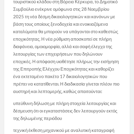
τουριστικού κλάδου στη Βόρεια Κέρκυρα, το Δημοτικό
Συμβούλιο ενέκρινε ομόφωνα στις 28 Νοεμβρίου
2025 τη νέα δέσμη δικαιολογητικών και κανόνων με
βάση τους οποίους ξενοδοχεία και ενοικιαζόμενα
καταλύματα θα μπορούν να υπάγονται στο καθεστώς
εποχικότητας. Η νέα ρύθμιση αποσκοπεί σε πλήρη
διαφάνεια, ομοιομορφία, αλλά και σαφή έλεγχο της
λειτουργίας των επιχειρήσεων που δηλώνουν
εποχικές. Η απόφαση υιοθέτησε πλήρως την εισήγηση
της Επιτροπής Ελέγχου Εποχικότητας και καθορίζει
ένα εκτεταμένο πακέτο 17 δικαιολογητικών που
πρέπει να κατατίθενται. Η διαδικασία γίνεται πλέον πιο
αυστηρή και λεπτομερής, καθώς απαιτούνται:
υπεύθυνη δήλωση με πλήρη στοιχεία λειτουργίας και
δέσμευση ότι οι εγκαταστάσεις δεν λειτουργούν εκτός
της δηλωμένης περιόδου
τεχνική έκθεση μηχανικού με αναλυτική καταγραφή