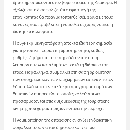
δραστηριοποιούνται στον βόρειο τομέα της Κέρκυρα. Η
εξέλιξη αυτή διασφαλίζει ότι η εφαρμογή της
εποχικότητας θα πραγματοποιηθεί σύμφωνα με τους
κανόνες που προβλέπει η νομοθεσία, χωρίς νομικά ή
διοικητικά κωλύματα.
Η συγκεκριμένη απόφαση αποκτά ιδιαίτερη σημασία
για την τοπική τουριστική δραστηριότητα, καθώς
ρυθμίζει ζητήματα που επηρεάζουν άμεσα τη
λειτουργία των καταλυμάτων κατά τη διάρκεια του
έτους. Παράλληλα, συμβάλλει στη σαφή οριοθέτηση
των υποχρεώσεων των επιχειρήσεων απέναντι στον
δήμο, αλλά και στον καλύτερο προγραμματισμό των
δημοτικών υπηρεσιών, οι οποίες καλούνται να
προσαρμόζονται στις αυξομειώσεις της τουριστικής
κίνησης που χαρακτηρίζουν έντονα την περιοχή.
Η νομιμοποίηση της απόφασης ενισχύει τη διοικητική
ασφάλεια τόσο για τον δήμο όσο και για τους