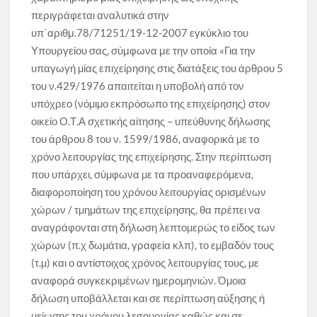
περιγράφεται αναλυτικά στην
υπ΄αριθμ.78/71251/19-12-2007 εγκύκλιο του
Υπουργείου σας, σύμφωνα με την οποία «Για την
υπαγωγή µίας επιχείρησης στις διατάξεις του άρθρου 5
του ν.429/1976 απαιτείται η υποβολή από τον
υπόχρεο (νόµιµο εκπρόσωπο της επιχείρησης) στον
οικείο Ο.Τ.Α σχετικής αίτησης – υπεύθυνης δήλωσης
του άρθρου 8 του ν. 1599/1986, αναφορικά µε το
χρόνο λειτουργίας της επιχείρησης. Στην περίπτωση
που υπάρχει, σύµφωνα µε τα προαναφερόµενα,
διαφοροποίηση του χρόνου λειτουργίας ορισµένων
χώρων / τµηµάτων της επιχείρησης, θα πρέπει να
αναγράφονται στη δήλωση λεπτοµερώς το είδος των
χώρων (π.χ δωµάτια, γραφεία κλπ), το εµβαδόν τους
(τ.µ) και ο αντίστοιχος χρόνος λειτουργίας τους, µε
αναφορά συγκεκριµένων ηµεροµηνιών. Όµοια
δήλωση υποβάλλεται και σε περίπτωση αύξησης ή
µείωσης του χρόνου λειτουργίας καθώς και σε