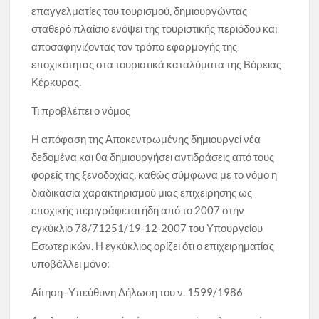
επαγγελματίες του τουρισμού, δημιουργώντας
σταθερό πλαίσιο ενόψει της τουριστικής περιόδου και
αποσαφηνίζοντας τον τρόπο εφαρμογής της
εποχικότητας στα τουριστικά καταλύματα της Βόρειας
Κέρκυρας.
Τι προβλέπει ο νόμος
Η απόφαση της Αποκεντρωμένης δημιουργεί νέα
δεδομένα και θα δημιουργήσει αντιδράσεις από τους
φορείς της ξενοδοχίας, καθώς σύμφωνα με το νόμο η
διαδικασία χαρακτηρισμού μιας επιχείρησης ως
εποχικής περιγράφεται ήδη από το 2007 στην
εγκύκλιο 78/71251/19-12-2007 του Υπουργείου
Εσωτερικών. Η εγκύκλιος ορίζει ότι ο επιχειρηματίας
υποβάλλει μόνο:
Αίτηση–Υπεύθυνη Δήλωση του ν. 1599/1986