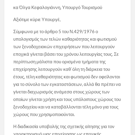
κα Όλγα Κεφαλογιάννη, Υπουργό Τουρισμού
Αξιότιμε κύριε Υπουργέ,
Σύμφωνα με το άρθρο 5 του Ν.429/1976 ο
υπολογισμός των τελών καθαριότητας και φωτισμού
των ξενοδοχειακών επιχειρήσεων που λειτουργούν
εποχικά γίνεται βάσει του χρόνου λειτουργίας τους. Σε
περίπτωση μάλιστα που ορισμένα τμήματα της
επιχείρησης λειτουργούν καθ΄όλη τη διάρκεια του
έτους, τέλη καθαριότητας και φωτισμού δεν οφείλονται
για το σύνολο των εγκαταστάσεων, αλλά θα πρέπει να
γίνεται διαχωρισμός ανάμεσα στους χώρους των
οποίων γίνεται χρήση και τους υπόλοιπους χώρους του
ξενοδοχείου και να καταβάλλονται τέλη μόνο για τους
χώρους που χρησιμοποιούνται.
Η διαδικασία υποβολής της σχετικής αίτησης για τον
χαρακτηρισμό μιας επιχείρησης ως εποχικής