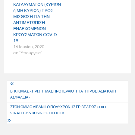
ΚΑΤΑΛΥΜΑΤΩΝ (ΚΥΡΙΩΝ
ή ΜΗ ΚΥΡΙΩΝ) ΠΡΟΣ
ΜΙΣΘΩΣΗ ΓΙΑ ΤΗΝ
ΑΝΤΙΜΕΤΩΠΙΣΗ
ΕΝΔΕΧΟΜΕΝΩΝ
ΚΡΟΥΣΜΑΤΩΝ COVID-
19
16 Ιουνίου, 2020
σε "Υπουργεία"
Πλοήγηση
Β. ΚΙΚΙΛΙΑΣ: «ΠΡΩΤΗ ΜΑΣ ΠΡΟΤΕΡΑΙΟΤΗΤΑ Η ΠΡΟΣΤΑΣΙΑ ΚΑΙ Η
άρθρων
ΑΣΦΑΛΕΙΑ»
ΣΤΟΝ ΟΜΙΛΟ ΔΙΒΑΝΗ Ο ΠΟΛΥΧΡΟΝΗΣ ΓΡΙΒΕΑΣ ΩΣ CHIEF
STRATEGY & BUSINESS OFFICER