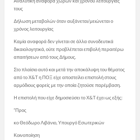
Αναλυτική αναφορά χώρων και χρόνου λειτουργίας
τους
Δήλωση μεταβολών όταν αυξάνεται/μειώνεται ο
χρόνος λειτουργίας
Καμία αναφορά δεν γίνεται σε άλλα συνοδευτικά
δικαιολογητικά, ούτε προβλέπεται επιβολή περαιτέρω
απαιτήσεων από τους Δήμους.
Στο πλαίσιο αυτό και μετά την αποκάλυψη του θέματος
από το Χ&Τ η ΠΟΞ είχε αποστείλει επιστολή στους
αρμόδιους φορείς με την οποία ζητούσε παρέμβαση.
Η επιστολή που είχε δημοσιεύσει το Χ&Τ έχει ως εξής:
“Προς
κο Θεόδωρο Λιβάνιο, Υπουργό Εσωτερικών
Κοινοποίηση