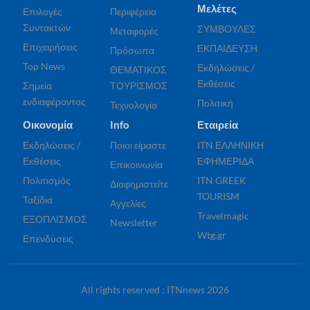
Μελέτες
Επιλογές
Περιφέρεια
Συντακτών
ΣΥΜΒΟΥΛΕΣ
Μεταφορές
Επιχειρήσεις
ΕΚΠΑΙΔΕΥΣΗ
Πρόσωπα
Top News
Εκδηλώσεις /
ΘΕΜΑΤΙΚΟΣ
Εκθέσεις
Σημεία
ΤΟΥΡΙΣΜΟΣ
ενδιαφέροντος
Πολιτική
Τεχνολογία
Οικονομία
Info
Εταιρεία
Εκδηλώσεις /
Ποιοι είμαστε
ITN ΕΛΛΗΝΙΚΗ
Εκθέσεις
ΕΦΗΜΕΡΙΔΑ
Επικοινωνία
Πολιτισμός
ITN GREEK
Διαφημιστείτε
TOURISM
Ταξίδια
Αγγελίες
Travelmagic
ΕΞΟΠΛΙΣΜΟΣ
Newsletter
Wtg.gr
Επενδύσεις
All rights reserved : ITNnews 2026