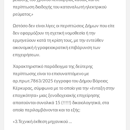
περίπτωση διαδοχής του καταναλωτή ηλεκτρικού
ρεύµατος.»
Ωστόσο δεν είναι λίγες οι περιπτώσεις Δήμων που είτε
δεν εφαρμόζουν τη σχετική νομοθεσία ή την
ερμηνεύουν κατά τη κρίση τους, με την εντεύθεν
οικονομική ή γραφειοκρατική επιβάρυνση των
επιχειρήσεων.
Χαρακτηριστικό παράδειγμα της δεύτερης
περίπτωσης είναι το επισυναπτόμενο με
αρ.πρωτ.7863/2025 έγγραφο του Δήμου Βόρειας
Κέρκυρας, σύμφωνα με το οποίο για την «ένταξη στην
εποχικότητα» μιας ξενοδοχειακής επιχείρησης
απαιτούνται συνολικά 15 (!!!!!) δικαιολογητικά, στα
οποία περιλαμβάνονται και τα εξής:
«3.Τεχνική έκθεση μηχανικού …