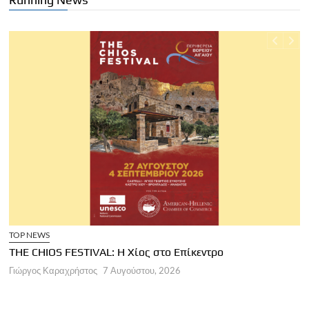
TOP NEWS
THE CHIOS FESTIVAL: Η Χίος στο Επίκεντρο
Α
Γιώργος Καραχρήστος
7 Αυγούστου, 2026
Π
Γ