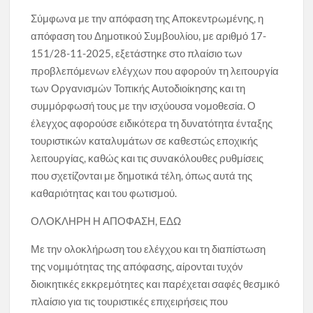
Σύμφωνα με την απόφαση της Αποκεντρωμένης, η
απόφαση του Δημοτικού Συμβουλίου, με αριθμό 17-
151/28-11-2025, εξετάστηκε στο πλαίσιο των
προβλεπόμενων ελέγχων που αφορούν τη λειτουργία
των Οργανισμών Τοπικής Αυτοδιοίκησης και τη
συμμόρφωσή τους με την ισχύουσα νομοθεσία. Ο
έλεγχος αφορούσε ειδικότερα τη δυνατότητα ένταξης
τουριστικών καταλυμάτων σε καθεστώς εποχικής
λειτουργίας, καθώς και τις συνακόλουθες ρυθμίσεις
που σχετίζονται με δημοτικά τέλη, όπως αυτά της
καθαριότητας και του φωτισμού.
ΟΛΟΚΛΗΡΗ Η ΑΠΟΦΑΣΗ, ΕΔΩ
Με την ολοκλήρωση του ελέγχου και τη διαπίστωση
της νομιμότητας της απόφασης, αίρονται τυχόν
διοικητικές εκκρεμότητες και παρέχεται σαφές θεσμικό
πλαίσιο για τις τουριστικές επιχειρήσεις που