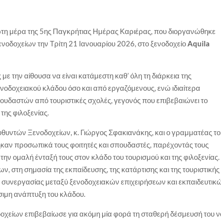
τη μέρα της 5ης Παγκρήτιας Ημέρας Καριέρας, που διοργανώθηκε
νοδοχείων την Τρίτη 21 Ιανουαρίου 2026, στο ξενοδοχείο
Aquila
 την αίθουσα να είναι κατάμεστη καθ’ όλη τη διάρκεια της
οδοχειακού κλάδου όσο και από εργαζόμενους, ενώ ιδιαίτερα
ουδαστών από τουριστικές σχολές, γεγονός που επιβεβαιώνει το
της φιλοξενίας.
θυντών Ξενοδοχείων, κ. Γιώργος Σφακιανάκης, και ο γραμματέας τ
καν προσωπικά τους φοιτητές και σπουδαστές, παρέχοντάς τους
ην ομαλή ένταξή τους στον κλάδο του τουρισμού και της φιλοξενίας.
ων, στη σημασία της εκπαίδευσης, της κατάρτισης και της τουριστικής
ς συνεργασίας μεταξύ ξενοδοχειακών επιχειρήσεων και εκπαιδευτικ
σιμη ανάπτυξη του κλάδου.
χείων επιβεβαίωσε για ακόμη μία φορά τη σταθερή δέσμευσή του 