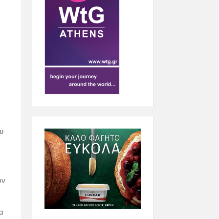
ου
ών
να