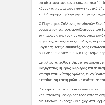
στηρίζει τόσο τους εργαζόμενους που ήδη δ
κάνουν τα πρώτα τους επαγγελματικά βήμα
καθοδήγησης στη διαμόρφωση μιας σύγχρονη
Ο Παγκρήτιος Σύλλογος Διευθυντών Ξενοδοχ
συμμετέχοντες, τ
ους εργαζόμενους του ξ
το «παρών», ενισχύοντας ουσιαστικά τον δι
εργασίας, καθώς επίσης σε όλες τις
δημόσιε
Καριέρας, τους
διευθυντές, τους εκπαιδε
συμβολή τους στην επιτυχία της εκδήλωσης
Επιπλέον, απευθύνει θερμές ευχαριστίες π
Παγκρήτιας Ημέρας Καριέρας και τη θεσ
και την επιτυχία της δράσης, ενισχύο
εκπαίδευση και τη βιώσιμη ανάπτυξη το
Ιδιαίτερα έντονο ήταν και το ενδιαφέρον
καλύπτουν την εκδήλωση τόσο κατά τη διάρ
Διευθυντών Ξενοδοχείων ευχαριστεί θερμ