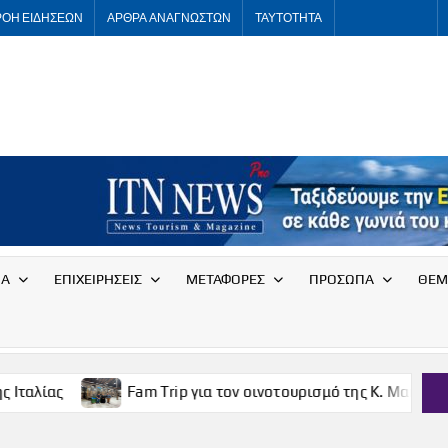
ΡΟΗ ΕΙΔΗΣΕΩΝ
ΑΡΘΡΑ ΑΝΑΓΝΩΣΤΩΝ
ΤΑΥΤΟΤΗΤΑ
ITNNEWS
International
Tourism
News
ΙΑ
ΕΠΙΧΕΙΡΗΣΕΙΣ
ΜΕΤΑΦΟΡΕΣ
ΠΡΟΣΩΠΑ
ΘΕΜ
Fam Trip για τον οινοτουρισμό της Κ. Μακεδονίας