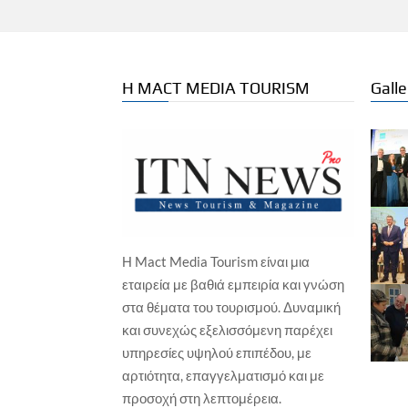
Η MACT MEDIA TOURISM
Galle
Η Mact Media Tourism είναι μια
ΙΑΤΡΙΚΟΣ ΤΟΥΡΙΣΜΟΣ
εταιρεία με βαθιά εμπειρία και γνώση
ΕΚΔ
Greece Global Longevity & Anti-
στα θέματα του τουρισμού. Δυναμική
Aging Summit 2026
Ο Π
και συνεχώς εξελισσόμενη παρέχει
Fes
Γιώργος Καραχρήστος
1 Αυγούστου, 2026
υπηρεσίες υψηλού επιπέδου, με
Γιώ
αρτιότητα, επαγγελματισμό και με
προσοχή στη λεπτομέρεια.