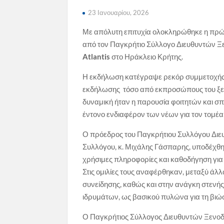
23 Ιανουαρίου, 2026
Με απόλυτη επιτυχία ολοκληρώθηκε η πρώ
από τον Παγκρήτιο Σύλλογο Διευθυντών Ξε
Atlantis
στο Ηράκλειο Κρήτης.
Η εκδήλωση κατέγραψε ρεκόρ συμμετοχής με
εκδήλωσης τόσο από εκπροσώπους του ξεν
δυναμική ήταν η παρουσία φοιτητών και σπ
έντονο ενδιαφέρον των νέων για τον τομέα 
Ο πρόεδρος του Παγκρήτιου Συλλόγου Διευ
Συλλόγου, κ. Μιχάλης Γάσπαρης, υποδέχθη
χρήσιμες πληροφορίες και καθοδήγηση για τ
Στις ομιλίες τους αναφέρθηκαν, μεταξύ άλλ
συνείδησης, καθώς και στην ανάγκη στενή
ιδρυμάτων, ως βασικού πυλώνα για τη βιώ
Ο Παγκρήτιος Σύλλογος Διευθυντών Ξενοδο