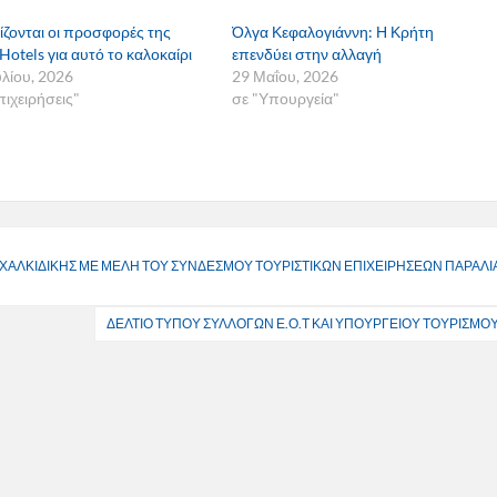
ίζονται οι προσφορές της
Όλγα Κεφαλογιάννη: Η Κρήτη
 Hotels για αυτό το καλοκαίρι
επενδύει στην αλλαγή
υλίου, 2026
29 Μαΐου, 2026
πιχειρήσεις"
σε "Υπουργεία"
ΧΑΛΚΙΔΙΚΗΣ ΜΕ ΜΕΛΗ ΤΟΥ ΣΥΝΔΕΣΜΟΥ ΤΟΥΡΙΣΤΙΚΩΝ ΕΠΙΧΕΙΡΗΣΕΩΝ ΠΑΡΑΛΙ
ΔΕΛΤΙΟ ΤΥΠΟΥ ΣΥΛΛΟΓΩΝ Ε.Ο.Τ ΚΑΙ ΥΠΟΥΡΓΕΙΟΥ ΤΟΥΡΙΣΜΟ