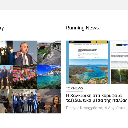
ry
Running News
TOP NEWS
ΗΛΩΣΕΙΣ / ΕΚΘΕΣΕΙΣ
Η Χαλκιδική στα κορυφαία
ταξιδιωτικά μέσα της Ιταλίας
ΣΑΠΠ φέρνει το Football Unity
tival
Γιώργος Καραχρήστος
6 Αυγούστου,
ργος Καραχρήστος
6 Αυγούστου, 2026