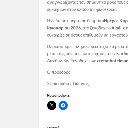
αναγνωρίζοντας τον σημαντικό ρόλο τους 
ευκαιριών στον κλάδο της φιλοξενίας.
Η δεύτερη ημέρα του θεσμού
«Ημέρες Καρ
Ιανουαρίου 2026
, στο ξενοδοχείο
Akali
, α
ευκαιρίες σε όσους επιθυμούν να εργαστού
Περισσότερες πληροφορίες σχετικά με τις δ
μέσω της μόνιμης πλατφόρμας του, είναι δ
Διευθυντών Ξενοδοχείων:
cretanhotelman
Ο πρόεδρος Ο Γεν.
Σφακιανάκης Γιώργος Γ
Κοινοποιήστε: