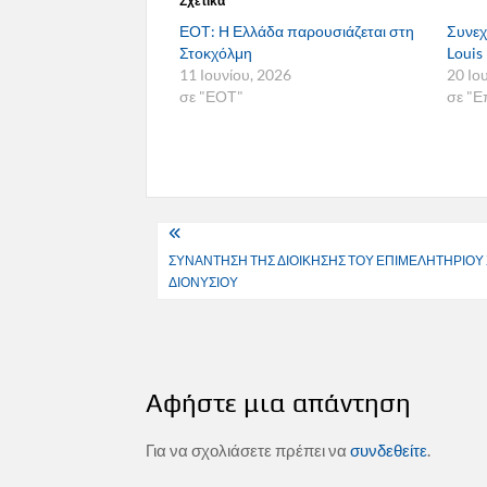
Σχετικά
ΕΟΤ: Η Ελλάδα παρουσιάζεται στη
Συνεχ
Στοκχόλμη
Louis
11 Ιουνίου, 2026
20 Ιο
σε "ΕΟΤ"
σε "Ε
Πλοήγηση
ΣΥΝΑΝΤΗΣΗ ΤΗΣ ΔΙΟΙΚΗΣΗΣ ΤΟΥ ΕΠΙΜΕΛΗΤΗΡΙΟΥ 
άρθρων
ΔΙΟΝΥΣΙΟΥ
Αφήστε μια απάντηση
Για να σχολιάσετε πρέπει να
συνδεθείτε
.