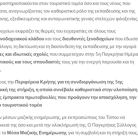
ραστηριοποιούνται στον τουριστικό τομέα όσο και τους νέους που
τα, αναγνωρίζοντας τον καθοριστικό ρόλο της εκπαίδευσης και της
ς, εξειδικευμένης και ανταγωνιστικής γενιάς στελεχών φιλοξενίας
είων εκφράζει τις θερμές του ευχαριστίες σε όλους τους
ενοδοχειακού κλάδου
και τους
διευθυντές ξενοδοχείων
που έδωσα
άλογο, τη δικτύωση και τη διασύνδεση της εκπαίδευσης με την αγορά
ς και ιδιωτικές σχολές
που συμμετείχαν στην 5η Παγκρήτια Ημέρ
υτικούς και τους σπουδαστές
τους για την ενεργή παρουσία και τη
,
ρος την
Περιφέρεια Κρήτης για τη συνδιοργάνωση της 5ης
μική της στήριξη, η οποία συνέβαλε καθοριστικά στην υλοποίηση
ντας έμπρακτα πρωτοβουλίες που προάγουν την απασχόληση, την
υ τουριστικού τομέα
 των μέσων μαζικής ενημέρωσης, με εκπροσώπους του Τύπου να
κειά της όσο και μετά την ολοκλήρωσή της. Ο Παγκρήτιος Σύλλογος
ά τα
Μέσα Μαζικής Ενημέρωσης
για τη συμβολή και τη στήριξή τους