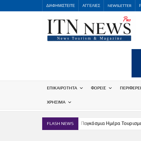
Skip
ΔΙΑΦΗΜΙΣΤΕΙΤΕ
ΑΓΓΕΛΙΕΣ
NEWSLETTER
to
content
ΕΠΙΚΑΙΡΟΤΗΤΑ
ΦΟΡΕΙΣ
ΠΕΡΙΦΕΡΕ
ΧΡΗΣΙΜΑ
εντρο
Παγκόσμια Ημέρα Τουρισμού 2026
Συνάν
FLASH NEWS