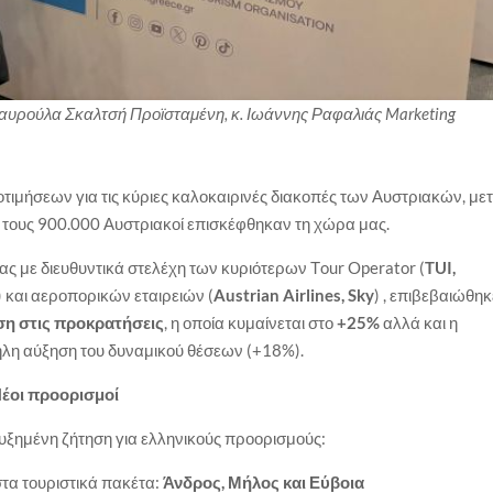
ταυρούλα Σκαλτσή Προϊσταμένη, κ. Ιωάννης Ραφαλιάς Marketing
ιμήσεων για τις κύριες καλοκαιρινές διακοπές των Αυστριακών, με
 τους 900.000 Αυστριακοί επισκέφθηκαν τη χώρα μας.
ς με διευθυντικά στελέχη των κυριότερων Τour Operator (
TUI,
) και αεροπορικών εταιρειών (
Austrian Airlines, Sky
) , επιβεβαιώθηκ
ση στις προκρατήσεις
, η οποία κυμαίνεται στο
+25%
αλλά και η
η αύξηση του δυναμικού θέσεων (+18%).
Νέοι προορισμοί
υξημένη ζήτηση για ελληνικούς προορισμούς:
τα τουριστικά πακέτα:
Άνδρος, Μήλος και Εύβοια