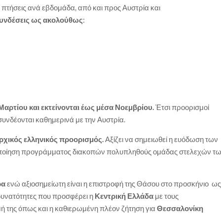
 πτήσεις ανά εβδομάδα, από και προς Αυστρία και
συνδέσεις ως ακολούθως
:
 Μαρτίου και εκτείνονται έως μέσα Νοεμβρίου.
Έτσι προορισμοί
συνδέονται καθημερινά με την Αυστρία.
ρχικός ελληνικός προορισμός.
Αξίζει να σημειωθεί η ευόδωση των
λοποίηση προγράμματος διακοπών πολυπληθούς ομάδας στελεχών τ
ρα
ενώ αξιοσημείωτη είναι η επιστροφή της Θάσου στο προσκήνιο ω
 δυνατότητες που προσφέρει η
Κεντρική Ελλάδα
με τους
ή της όπως και η καθιερωμένη πλέον ζήτηση για
Θεσσαλονίκη