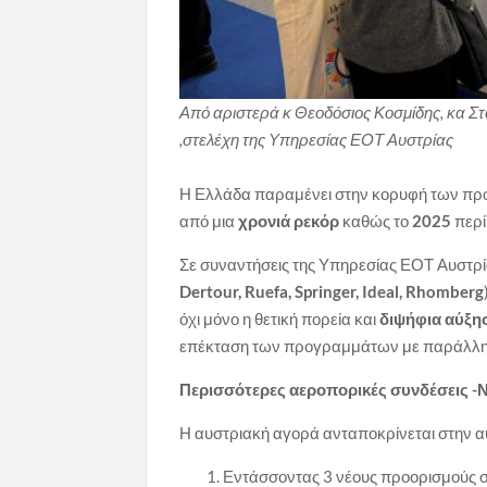
Από αριστερά κ Θεοδόσιος Κοσμίδης, κα Σ
,στελέχη της Υπηρεσίας ΕΟΤ Αυστρίας
Η Ελλάδα παραμένει στην κορυφή των προτ
από μια
χρονιά ρεκόρ
καθώς το
2025
περί
Σε συναντήσεις της Υπηρεσίας ΕΟΤ Αυστρία
Dertour, Ruefa, Springer, Ideal, Rhomberg
όχι μόνο η θετική πορεία και
διψήφια αύξη
επέκταση των προγραμμάτων με παράλληλ
Περισσότερες αεροπορικές συνδέσεις -
Η αυστριακή αγορά ανταποκρίνεται στην α
Εντάσσοντας 3 νέους προορισμούς σ