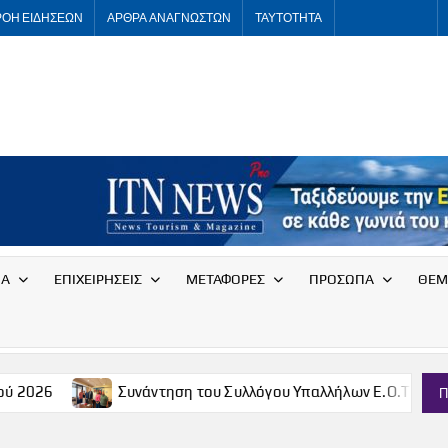
ΡΟΗ ΕΙΔΗΣΕΩΝ
ΑΡΘΡΑ ΑΝΑΓΝΩΣΤΩΝ
ΤΑΥΤΟΤΗΤΑ
ITNNEWS
International
Tourism
News
ΙΑ
ΕΠΙΧΕΙΡΗΣΕΙΣ
ΜΕΤΑΦΟΡΕΣ
ΠΡΟΣΩΠΑ
ΘΕΜ
τηση του Συλλόγου Υπαλλήλων Ε.Ο.Τ. με τον Τομέα Τουρισμού το
Π