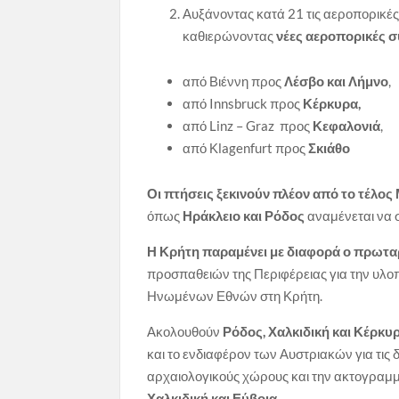
Αυξάνοντας κατά 21 τις αεροπορικές
καθιερώνοντας
νέες αεροπορικές 
από Βιέννη προς
Λέσβο και Λήμνο
,
από Innsbruck προς
Κέρκυρα,
από Linz – Graz προς
Κεφαλονιά
,
από Κlagenfurt προς
Σκιάθο
Οι πτήσεις ξεκινούν πλέον από το τέλος
όπως
Ηράκλειο και Ρόδος
αναμένεται να 
Η Κρήτη παραμένει με διαφορά ο πρωτα
προσπαθειών της Περιφέρειας για την υ
Ηνωμένων Εθνών στη Κρήτη.
Ακολουθούν
Ρόδος, Χαλκιδική και Κέρκυ
και το ενδιαφέρον των Αυστριακών για τις
αρχαιολογικούς χώρους και την ακτογραμμ
Χαλκιδική και Εύβοια.