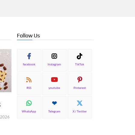
Follow Us
facebook
Instagram
TikTok
RSS
youtube
Pinterest
TOP NEWS
Η Μεσσηνία επενδύει σε
ς
γαστρονομία και οινοτουρισμό
WhatsApp
Telegram
X / Twitter
Γιώργος Καραχρήστος
6 Αυγούστου, 2026
 2026