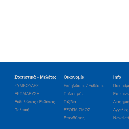
Στατιστικά – Μελέτες
Οικονομία
Info
ΣΥΜΒΟΥΛΕΣ
Εκδηλώσεις / Εκθέσεις
Ποιοι εί
ΕΚΠΑΙΔΕΥΣΗ
Πολιτισμός
Επικοινω
Εκδηλώσεις / Εκθέσεις
Ταξίδια
Διαφημισ
Πολιτική
ΕΞΟΠΛΙΣΜΟΣ
Αγγελίες
Επενδύσεις
Newslett