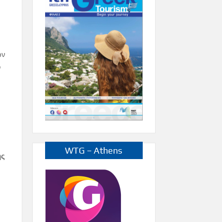
ων
ο
ό
WTG – Athens
ης