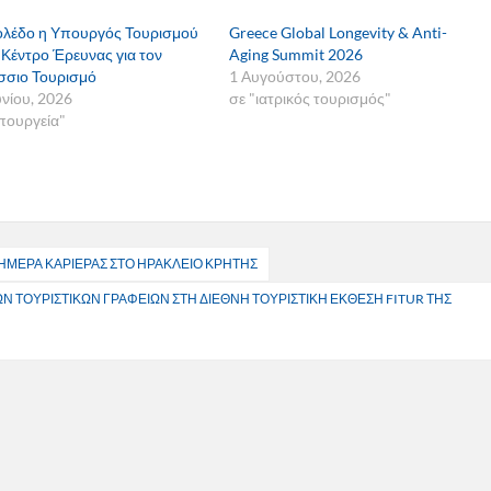
ολέδο η Υπουργός Τουρισμού
Greece Global Longevity & Anti-
 Κέντρο Έρευνας για τον
Aging Summit 2026
σιο Τουρισμό
1 Αυγούστου, 2026
υνίου, 2026
σε "ιατρικός τουρισμός"
πουργεία"
 ΗΜΕΡΑ ΚΑΡΙΕΡΑΣ ΣΤΟ ΗΡΑΚΛΕΙΟ ΚΡΗΤΗΣ
 ΤΟΥΡΙΣΤΙΚΩΝ ΓΡΑΦΕΙΩΝ ΣΤΗ ΔΙΕΘΝΗ ΤΟΥΡΙΣΤΙΚΗ ΕΚΘΕΣΗ FITUR ΤΗΣ