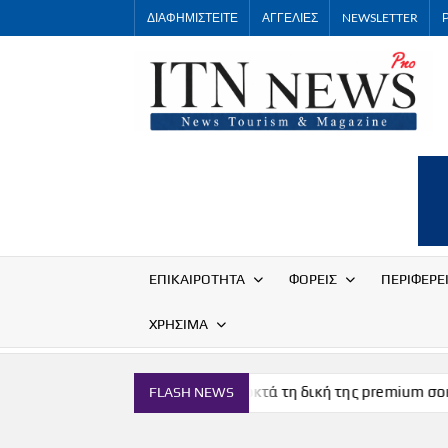
Skip
ΔΙΑΦΗΜΙΣΤΕΙΤΕ
ΑΓΓΕΛΙΕΣ
NEWSLETTER
to
content
ΕΠΙΚΑΙΡΟΤΗΤΑ
ΦΟΡΕΙΣ
ΠΕΡΙΦΕΡΕ
ΧΡΗΣΙΜΑ
μών
Η Μύκονος αποκτά τη δική της premium σοκολάτα
FLASH NEWS