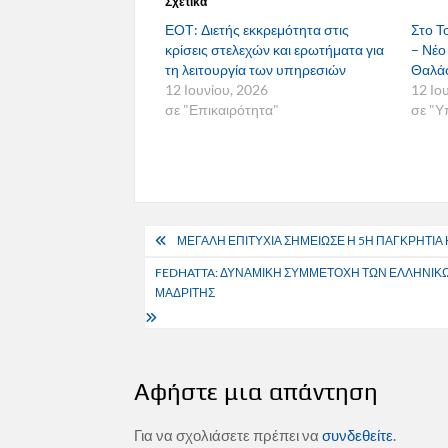
Σχετικά
ΕΟΤ: Διετής εκκρεμότητα στις
Στο Τ
κρίσεις στελεχών και ερωτήματα για
– Νέο
τη λειτουργία των υπηρεσιών
Θαλάσ
12 Ιουνίου, 2026
12 Ιο
σε "Επικαιρότητα"
σε "Υ
Πλοήγηση
ΜΕΓΑΛΗ ΕΠΙΤΥΧΙΑ ΣΗΜΕΙΩΣΕ Η 5Η ΠΑΓΚΡΗΤΙΑ
άρθρων
FEDHATTA: ΔΥΝΑΜΙΚΗ ΣΥΜΜΕΤΟΧΗ ΤΩΝ ΕΛΛΗΝΙΚΩΝ
ΜΑΔΡΙΤΗΣ
Αφήστε μια απάντηση
Για να σχολιάσετε πρέπει να
συνδεθείτε
.