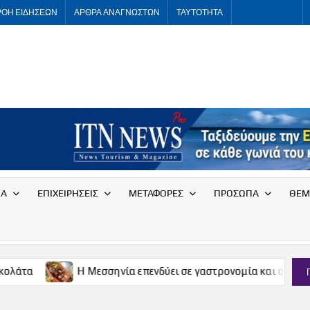
ΡΟΗ ΕΙΔΗΣΕΩΝ
ΑΡΘΡΑ ΑΝΑΓΝΩΣΤΩΝ
ΤΑΥΤΟΤΗΤΑ
ITNNEWS
International
Tourism
News
ΙΑ
ΕΠΙΧΕΙΡΗΣΕΙΣ
ΜΕΤΑΦΟΡΕΣ
ΠΡΟΣΩΠΑ
ΘΕΜ
Η Μεσσηνία επενδύει σε γαστρονομία και οινοτουρισμό