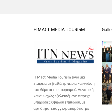
Η MACT MEDIA TOURISM
Galle
Η Mact Media Tourism είναι μια
ΕΠΙ
εταιρεία με βαθιά εμπειρία και γνώση
ΕΚΔΗΛΩΣΕΙΣ / ΕΚΘΕΣΕΙΣ
Νέ
στα θέματα του τουρισμού. Δυναμική
πρ
Ο ΠΣΑΠΠ φέρνει το Football Unity
και συνεχώς εξελισσόμενη παρέχει
Festival
Γιώ
υπηρεσίες υψηλού επιπέδου, με
Γιώργος Καραχρήστος
6 Αυγούστου, 2026
αρτιότητα, επαγγελματισμό και με