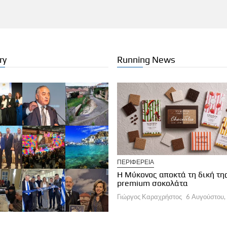
ry
Running News
ΠΕΡΙΦΕΡΕΙΑ
ΛΟΓΕΣ ΣΥΝΤΑΚΤΩΝ
Η Μύκονος αποκτά τη δική τη
α εποχή στη διαχείριση των
premium σοκολάτα
οορισμών
Γιώργος Καραχρήστος
6 Αυγούστου,
ργος Καραχρήστος
6 Αυγούστου, 2026