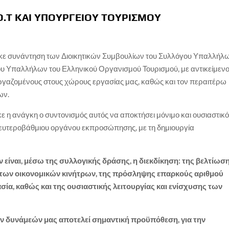
Ο.Τ ΚΑΙ ΥΠΟΥΡΓΕΙΟΥ ΤΟΥΡΙΣΜΟΥ
ηκε συνάντηση των Διοικητικών Συμβουλίων του Συλλόγου Υπαλλήλ
ου Υπαλλήλων του Ελληνικού Οργανισμού Τουρισμού, με αντικείμεν
ργαζομένους στους χώρους εργασίας μας, καθώς και τον περαιτέρω
ων.
κε η ανάγκη ο συντονισμός αυτός να αποκτήσει μόνιμο και ουσιαστικ
δευτεροβάθμιου οργάνου εκπροσώπησης, με τη δημιουργία
 είναι, μέσω της συλλογικής δράσης, η διεκδίκηση:
της βελτίωσ
 των οικονομικών κινήτρων, της πρόσληψης επαρκούς αριθμού
ία, καθώς και της ουσιαστικής λειτουργίας και ενίσχυσης των
ων δυνάμεών μας αποτελεί σημαντική προϋπόθεση, για την