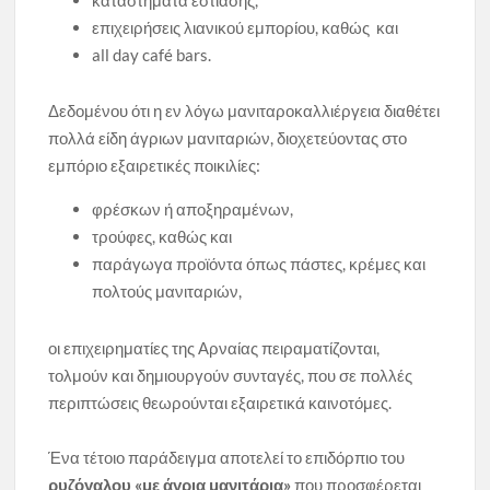
καταστήματα εστίασης,
επιχειρήσεις λιανικού εμπορίου, καθώς και
all day café bars.
Δεδομένου ότι η εν λόγω μανιταροκαλλιέργεια διαθέτει
πολλά είδη άγριων μανιταριών, διοχετεύοντας στο
εμπόριο εξαιρετικές ποικιλίες:
φρέσκων ή αποξηραμένων,
τρούφες, καθώς και
παράγωγα προϊόντα όπως πάστες, κρέμες και
πολτούς μανιταριών,
οι επιχειρηματίες της Αρναίας πειραματίζονται,
τολμούν και δημιουργούν συνταγές, που σε πολλές
περιπτώσεις θεωρούνται εξαιρετικά καινοτόμες.
Ένα τέτοιο παράδειγμα αποτελεί το επιδόρπιο του
ρυζόγαλου «με άγρια μανιτάρια»
που προσφέρεται