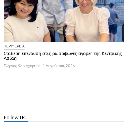
U
ΠΕΡΙΦΕΡΕΙΑ
Κ
Σταθερή επένδυση στις ρωσόφωνες αγορές της Κεντρικής
φ
Ασίας:
Γ
Γιώργος Καραχρήστος
1 Αυγούστου, 2026
Follow Us