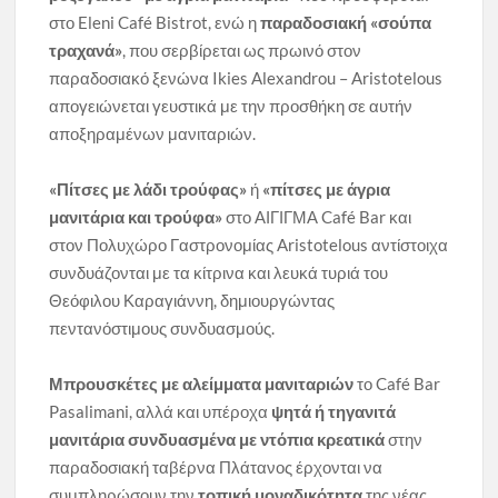
στο Eleni Café Bistrot, ενώ η
παραδοσιακή «σούπα
τραχανά»
, που σερβίρεται ως πρωινό στον
παραδοσιακό ξενώνα Ikies Alexandrou – Aristotelous
απογειώνεται γευστικά με την προσθήκη σε αυτήν
αποξηραμένων μανιταριών.
«Πίτσες με λάδι τρούφας»
ή
«πίτσες με άγρια
μανιτάρια και τρούφα»
στο ΑΙΓΙΓΜΑ Café Bar και
στον Πολυχώρο Γαστρονομίας Aristotelous αντίστοιχα
συνδυάζονται με τα κίτρινα και λευκά τυριά του
Θεόφιλου Καραγιάννη, δημιουργώντας
πεντανόστιμους συνδυασμούς.
Μπρουσκέτες με αλείμματα μανιταριών
το Café Bar
Pasalimani, αλλά και υπέροχα
ψητά ή τηγανιτά
μανιτάρια συνδυασμένα με ντόπια κρεατικά
στην
παραδοσιακή ταβέρνα Πλάτανος έρχονται να
συμπληρώσουν την
τοπική μοναδικότητα
της νέας