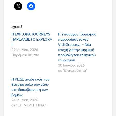
Σχετικά
Η EXPLORA JOURNEYS
Η Υπουργός Τουρισμού
ΠΑΡΕΛΑΒΕΤΟ EXPLORA
παρουσίασε το νέο
III
VisitGreece.gr – Νέα
29 Ιουλίου, 2026
εποχή για την ψηφιακή
Παρόμοια θέματα
προβολή του ελληνικού
τουρισμού
30 Ιουνίου, 2026
σε "Επικαιρότητα"
Η ΚΕΔΕ αναδεικνύει τον
θεσμικό ρόλο των νέων
στη διακυβέρνηση των
Δήμων
24 Ιουλίου, 2026
σε "ΕΠΙΜΕΛΗΤΗΡΙΑ"