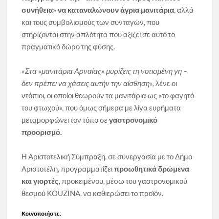
συνήθεια» να καταναλώνουν άγρια μανιτάρια
, αλλά
και τους συμβολισμούς των συνταγών, που
στηρίζονται στην απλότητα που αξίζει σε αυτό το
πραγματικό δώρο της φύσης.
«Στα «μανιτάρια Αρναίας» μυρίζεις τη νοτισμένη γη –
δεν πρέπει να χάσεις αυτήν την αίσθηση»,
λένε οι
ντόπιοι, οι οποίοι θεωρούν τα μανιτάρια ως «το φαγητό
του φτωχού», που όμως σήμερα με λίγα ευρήματα
μεταμορφώνει τον τόπο σε
γαστρονομικό
προορισμό.
Η Αριστοτελική Σύμπραξη, σε συνεργασία με το Δήμο
Αριστοτέλη, προγραμματίζει
προωθητικά δρώμενα
και γιορτές,
προκειμένου, μέσω του γαστρονομικού
θεσμού KOUZINA, να καθιερώσει το προϊόν.
Κοινοποιήστε: