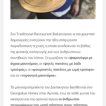
Στο Traditional Restaurant Bakatsianos οι πιο gourmet
δημιουργίες ενισχύουν την ήδη υπάρχουσα
παραδοσιακή τεχνική, η οποία αναδεικνύει το βάθος
της φυσικής καταγωγής και των ανθρώπινων
συνηθειών του τόπου. Ξεχωρίζουν το
«ψαρονέφρι με
άγρια μανιτάρια»,
οι
«ψητές πατάτες με λάδι
τρούφας»,
οι
«φουρνιστές πατάτες με ωμή τρούφα»
και τα
«τηγανητά μανιτάρια».
Τα μανιταροπροϊόντα του Δασόκηπου διατίθενται στο
Georgakas Honey στην Αρναία, ενώ σε κάθε γωνιά του
οικισμού και του ορεινού όγκου
οι άνθρωποι
περιγράφουν την «από πάππου προς πάππου