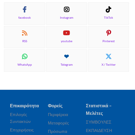
facebook
Instagram
TikTok
RSS
youtube
Pinterest
WhatsApp
Telegram
X / Twitter
Επικαιρότητα
Φορείς
Στατιστικά –
Μελέτες
Επιλογές
Περιφέρεια
Συντακτών
ΣΥΜΒΟΥΛΕΣ
Μεταφορές
Επιχειρήσεις
ΕΚΠΑΙΔΕΥΣΗ
Πρόσωπα