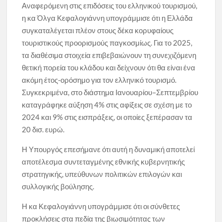
Αναφερόμενη στις επιδόσεις του ελληνικού τουρισμού,
η κα Όλγα Κεφαλογιάννη υπογράμμισε ότι η Ελλάδα
συγκαταλέγεται πλέον στους δέκα κορυφαίους
τουριστικούς προορισμούς παγκοσμίως. Για το 2025,
τα διαθέσιμα στοιχεία επιβεβαιώνουν τη συνεχιζόμενη
θετική πορεία του κλάδου και δείχνουν ότι θα είναι ένα
ακόμη έτος-ορόσημο για τον ελληνικό τουρισμό.
Συγκεκριμένα, στο διάστημα Ιανουαρίου–Σεπτεμβρίου
καταγράφηκε αύξηση 4% στις αφίξεις σε σχέση με το
2024 και 9% στις εισπράξεις, οι οποίες ξεπέρασαν τα
20 δισ. ευρώ.
Η Υπουργός επεσήμανε ότι αυτή η δυναμική αποτελεί
αποτέλεσμα συντεταγμένης εθνικής κυβερνητικής
στρατηγικής, υπεύθυνων πολιτικών επιλογών και
συλλογικής βούλησης.
Η κα Κεφαλογιάννη υπογράμμισε ότι οι σύνθετες
προκλήσεις στα πεδία της βιωσιμότητας των