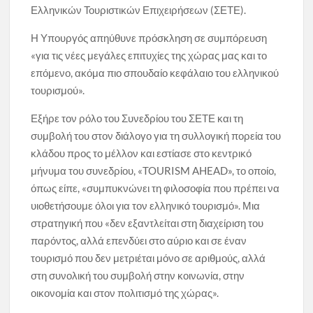
Ελληνικών Τουριστικών Επιχειρήσεων (ΣΕΤΕ).
Η Υπουργός απηύθυνε πρόσκληση σε συμπόρευση
«για τις νέες μεγάλες επιτυχίες της χώρας μας και το
επόμενο, ακόμα πιο σπουδαίο κεφάλαιο του ελληνικού
τουρισμού».
Εξήρε τον ρόλο του Συνεδρίου του ΣΕΤΕ και τη
συμβολή του στον διάλογο για τη συλλογική πορεία του
κλάδου προς το μέλλον και εστίασε στο κεντρικό
μήνυμα του συνεδρίου, «TOURISM AHEAD», το οποίο,
όπως είπε, «συμπυκνώνει τη φιλοσοφία που πρέπει να
υιοθετήσουμε όλοι για τον ελληνικό τουρισμό». Μια
στρατηγική που «δεν εξαντλείται στη διαχείριση του
παρόντος, αλλά επενδύει στο αύριο και σε έναν
τουρισμό που δεν μετριέται μόνο σε αριθμούς, αλλά
στη συνολική του συμβολή στην κοινωνία, στην
οικονομία και στον πολιτισμό της χώρας».