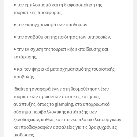
• τον εμπλουτισμό και τη διαφοροποίηση της
τουριστικής προσφοράς,
• τον εκσυγχρονισμό των υποδομών,
• την αναβάθμιση της ποιότητας των υπηρεσιών,
• την ενίσχυση της τουριστικής εκπαίδευσης και
κατάρτισης,
• και τον ψηφιακό μετασχηματισμό της τουριστικής
προβολής.
Ιδιαίτερη αναφορά έγινε στη θεσμοθέτηση νέων
τουριστικών προϊόντων ποιοτικής και ήπιας
ανάπτυξης, όπως το glamping, στο υποχρεωτικό
σύστημα περιβαλλοντικής κατάταξης των
ξενοδοχείων, καθώς και στο νέο πλαίσιο λειτουργικών
και προδιαγραφών ασφαλείας για τις βραχυχρόνιες
μισθώσεις.