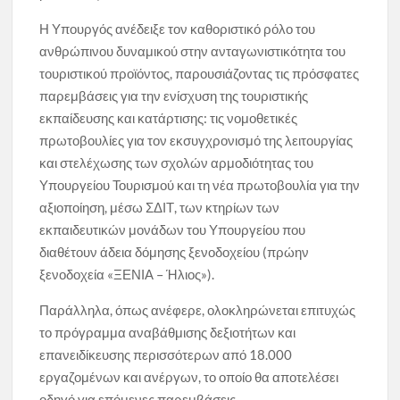
Η Υπουργός ανέδειξε τον καθοριστικό ρόλο του
ανθρώπινου δυναμικού στην ανταγωνιστικότητα του
τουριστικού προϊόντος, παρουσιάζοντας τις πρόσφατες
παρεμβάσεις για την ενίσχυση της τουριστικής
εκπαίδευσης και κατάρτισης: τις νομοθετικές
πρωτοβουλίες για τον εκσυγχρονισμό της λειτουργίας
και στελέχωσης των σχολών αρμοδιότητας του
Υπουργείου Τουρισμού και τη νέα πρωτοβουλία για την
αξιοποίηση, μέσω ΣΔΙΤ, των κτηρίων των
εκπαιδευτικών μονάδων του Υπουργείου που
διαθέτουν άδεια δόμησης ξενοδοχείου (πρώην
ξενοδοχεία «ΞΕΝΙΑ – Ήλιος»).
Παράλληλα, όπως ανέφερε, ολοκληρώνεται επιτυχώς
το πρόγραμμα αναβάθμισης δεξιοτήτων και
επανειδίκευσης περισσότερων από 18.000
εργαζομένων και ανέργων, το οποίο θα αποτελέσει
οδηγό για επόμενες παρεμβάσεις.