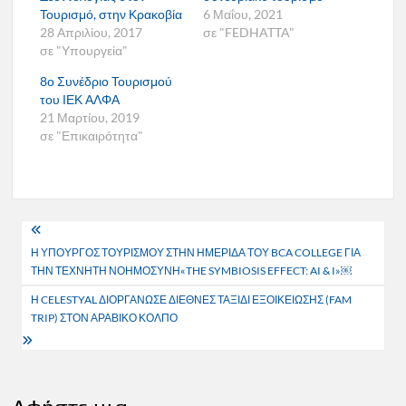
Τουρισμό, στην Κρακοβία
6 Μαΐου, 2021
28 Απριλίου, 2017
σε "FEDHATTA"
σε "Υπουργεία"
8ο Συνέδριο Τουρισμού
του ΙΕΚ ΑΛΦΑ
21 Μαρτίου, 2019
σε "Επικαιρότητα"
Πλοήγηση
Η ΥΠΟΥΡΓΟΣ ΤΟΥΡΙΣΜΟΥ ΣΤΗΝ ΗΜΕΡΙΔΑ ΤΟΥ BCA COLLEGE ΓΙΑ
άρθρων
ΤΗΝ ΤΕΧΝΗΤΗ ΝΟΗΜΟΣΥΝΗ«THE SYMBIOSIS EFFECT: AI & I»￼
Η CELESTYAL ΔΙΟΡΓΑΝΩΣΕ ΔΙΕΘΝΕΣ ΤΑΞΙΔΙ ΕΞΟΙΚΕΙΩΣΗΣ (FAM
TRIP) ΣΤΟΝ ΑΡΑΒΙΚΟ ΚΟΛΠΟ