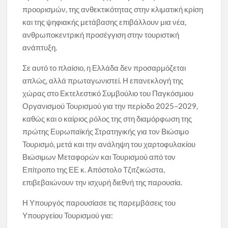
προορισμών, της ανθεκτικότητας στην κλιματική κρίση
και της ψηφιακής μετάβασης επιβάλλουν μια νέα,
ανθρωποκεντρική προσέγγιση στην τουριστική
ανάπτυξη.
Σε αυτό το πλαίσιο, η Ελλάδα δεν προσαρμόζεται
απλώς, αλλά πρωταγωνιστεί. Η επανεκλογή της
χώρας στο Εκτελεστικό Συμβούλιο του Παγκόσμιου
Οργανισμού Τουρισμού για την περίοδο 2025–2029,
καθώς και ο καίριος ρόλος της στη διαμόρφωση της
πρώτης Ευρωπαϊκής Στρατηγικής για τον Βιώσιμο
Τουρισμό, μετά και την ανάληψη του χαρτοφυλακίου
Βιώσιμων Μεταφορών και Τουρισμού από τον
Επίτροπο της ΕΕ κ. Απόστολο Τζιτζικώστα,
επιβεβαιώνουν την ισχυρή διεθνή της παρουσία.
Η Υπουργός παρουσίασε τις παρεμβάσεις του
Υπουργείου Τουρισμού για: