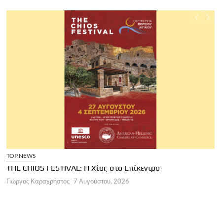
TOP NEWS
THE CHIOS FESTIVAL: Η Χίος στο Επίκεντρο
Α
Γιώργος Καραχρήστος
7 Αυγούστου, 2026
Π
Γ