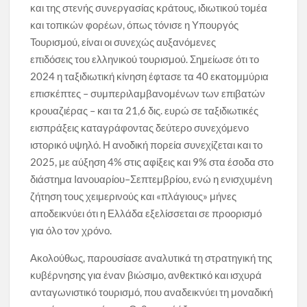
και της στενής συνεργασίας κράτους, ιδιωτικού τομέα
και τοπικών φορέων, όπως τόνισε η Υπουργός
Τουρισμού, είναι οι συνεχώς αυξανόμενες
επιδόσεις του ελληνικού τουρισμού. Σημείωσε ότι το
2024 η ταξιδιωτική κίνηση έφτασε τα 40 εκατομμύρια
επισκέπτες – συμπεριλαμβανομένων των επιβατών
κρουαζιέρας – και τα 21,6 δις. ευρώ σε ταξιδιωτικές
εισπράξεις καταγράφοντας δεύτερο συνεχόμενο
ιστορικό υψηλό. Η ανοδική πορεία συνεχίζεται και το
2025, με αύξηση 4% στις αφίξεις και 9% στα έσοδα στο
διάστημα Ιανουαρίου–Σεπτεμβρίου, ενώ η ενισχυμένη
ζήτηση τους χειμερινούς και «πλάγιους» μήνες
αποδεικνύει ότι η Ελλάδα εξελίσσεται σε προορισμό
για όλο τον χρόνο.
Ακολούθως, παρουσίασε αναλυτικά τη στρατηγική της
κυβέρνησης για έναν βιώσιμο, ανθεκτικό και ισχυρά
ανταγωνιστικό τουρισμό, που αναδεικνύει τη μοναδική