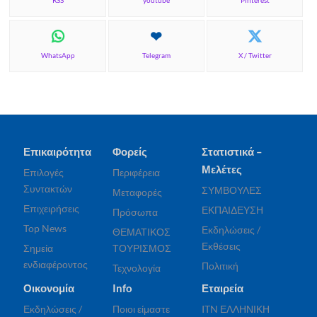
RSS
youtube
Pinterest
WhatsApp
Telegram
X / Twitter
Επικαιρότητα
Φορείς
Στατιστικά –
Μελέτες
Επιλογές
Περιφέρεια
Συντακτών
ΣΥΜΒΟΥΛΕΣ
Μεταφορές
Επιχειρήσεις
ΕΚΠΑΙΔΕΥΣΗ
Πρόσωπα
Top News
Εκδηλώσεις /
ΘΕΜΑΤΙΚΟΣ
Εκθέσεις
Σημεία
ΤΟΥΡΙΣΜΟΣ
ενδιαφέροντος
Πολιτική
Τεχνολογία
Οικονομία
Info
Εταιρεία
Εκδηλώσεις /
Ποιοι είμαστε
ITN ΕΛΛΗΝΙΚΗ