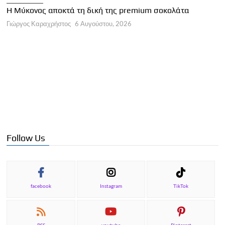
Η Μεσσηνία επενδύει σε γα
ική της premium σοκολάτα
Γιώργος Καραχρήστος
6 Αυγούστ
ούστου, 2026
Follow Us
facebook
Instagram
TikTok