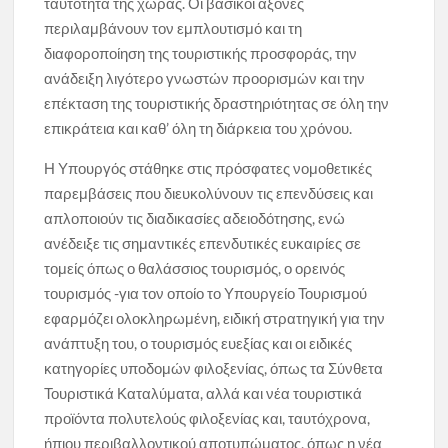
ταυτότητα της χώρας. Οι βασικοί άξονες
περιλαμβάνουν τον εμπλουτισμό και τη
διαφοροποίηση της τουριστικής προσφοράς, την
ανάδειξη λιγότερο γνωστών προορισμών και την
επέκταση της τουριστικής δραστηριότητας σε όλη την
επικράτεια και καθ’ όλη τη διάρκεια του χρόνου.
Η Υπουργός στάθηκε στις πρόσφατες νομοθετικές
παρεμβάσεις που διευκολύνουν τις επενδύσεις και
απλοποιούν τις διαδικασίες αδειοδότησης, ενώ
ανέδειξε τις σημαντικές επενδυτικές ευκαιρίες σε
τομείς όπως ο θαλάσσιος τουρισμός, ο ορεινός
τουρισμός -για τον οποίο το Υπουργείο Τουρισμού
εφαρμόζει ολοκληρωμένη, ειδική στρατηγική για την
ανάπτυξη του, ο τουρισμός ευεξίας και οι ειδικές
κατηγορίες υποδομών φιλοξενίας, όπως τα Σύνθετα
Τουριστικά Καταλύματα, αλλά και νέα τουριστικά
προϊόντα πολυτελούς φιλοξενίας και, ταυτόχρονα,
ήπιου περιβαλλοντικού αποτυπώματος, όπως η νέα