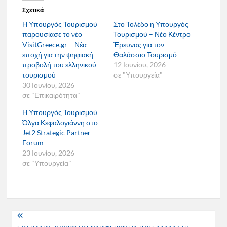
Σχετικά
Η Υπουργός Τουρισμού
Στο Τολέδο η Υπουργός
παρουσίασε το νέο
Τουρισμού – Νέο Κέντρο
VisitGreece.gr – Νέα
Έρευνας για τον
εποχή για την ψηφιακή
Θαλάσσιο Τουρισμό
προβολή του ελληνικού
12 Ιουνίου, 2026
τουρισμού
σε "Υπουργεία"
30 Ιουνίου, 2026
σε "Επικαιρότητα"
Η Υπουργός Τουρισμού
Όλγα Κεφαλογιάννη στο
Jet2 Strategic Partner
Forum
23 Ιουνίου, 2026
σε "Υπουργεία"
Πλοήγηση