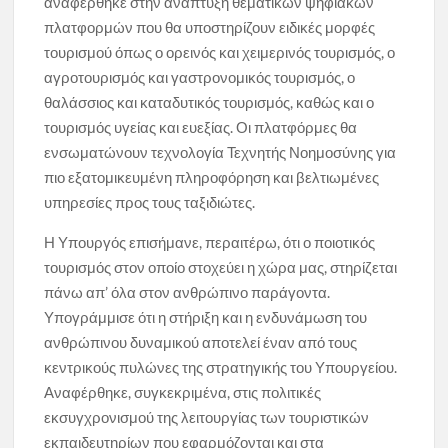
αναφέρθηκε στην ανάπτυξη θεματικών ψηφιακών
πλατφορμών που θα υποστηρίζουν ειδικές μορφές
τουρισμού όπως ο ορεινός και χειμερινός τουρισμός, ο
αγροτουρισμός και γαστρονομικός τουρισμός, ο
θαλάσσιος και καταδυτικός τουρισμός, καθώς και ο
τουρισμός υγείας και ευεξίας. Οι πλατφόρμες θα
ενσωματώνουν τεχνολογία Τεχνητής Νοημοσύνης για
πιο εξατομικευμένη πληροφόρηση και βελτιωμένες
υπηρεσίες προς τους ταξιδιώτες.
Η Υπουργός επισήμανε, περαιτέρω, ότι ο ποιοτικός
τουρισμός στον οποίο στοχεύει η χώρα μας, στηρίζεται
πάνω απ’ όλα στον ανθρώπινο παράγοντα.
Υπογράμμισε ότι η στήριξη και η ενδυνάμωση του
ανθρώπινου δυναμικού αποτελεί έναν από τους
κεντρικούς πυλώνες της στρατηγικής του Υπουργείου.
Αναφέρθηκε, συγκεκριμένα, στις πολιτικές
εκσυγχρονισμού της λειτουργίας των τουριστικών
εκπαιδευτηρίων που εφαρμόζονται και στα