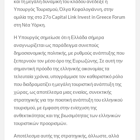
και τη μεγάλη δυναμική του κλάδου ανέδειξε η
Υπουργός Τουρισμού, Όλγα Κεφαλογιάννη, στην
ομιλία της στο 27ο Capital Link Invest in Greece Forum
στη Νέα Υόρκη.
Η Υπουργός σημείωσε ότι η Ελλάδα σήμερα
αναγνωρίζεται ως παράδειγμα συνεπούς
δημοσιονομικής πολιτικής, με ρυθμούς ανάπτυξης που
ξεπερνούν τον μέσο όρο της Ευρωζώνης. Σε αυτή την
σημαντική πρόοδο της ελληνικής οικονομίας τα
τελευταία χρόνια, υπογράμμισε τον καθοριστικό ρόλο
που διαδραματίζει η μεγάλη τουριστική ανάπτυξη της
χώρας, ως αποτέλεσμα μιας ενιαίας, συνεκτικής
στρατηγικής για την ποιοτική ανάπτυξη του ελληνικού
τουρισμού, με έμφαση στην ενίσχυση της
ανθεκτικότητας και της βιωσιμότητας των ελληνικών
τουριστικών προορισμών.
Αποτέλεσμα αυτής της στρατηγικής, άλλωστε, αλλά