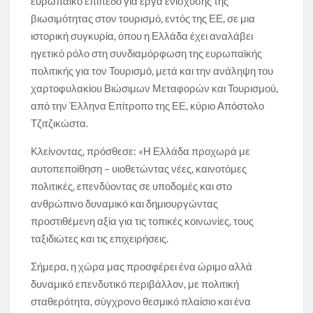
ευρωπαϊκό επίπεδο για έργα ενίσχυσης της
βιωσιμότητας στον τουρισμό, εντός της ΕΕ, σε μια
ιστορική συγκυρία, όπου η Ελλάδα έχει αναλάβει
ηγετικό ρόλο στη συνδιαμόρφωση της ευρωπαϊκής
πολιτικής για τον Τουρισμό, μετά και την ανάληψη του
χαρτοφυλακίου Βιώσιμων Μεταφορών και Τουρισμού,
από την Έλληνα Επίτροπο της ΕΕ, κύριο Απόστολο
Τζιτζικώστα.
Κλείνοντας, πρόσθεσε: «Η Ελλάδα προχωρά με
αυτοπεποίθηση – υιοθετώντας νέες, καινοτόμες
πολιτικές, επενδύοντας σε υποδομές και στο
ανθρώπινο δυναμικό και δημιουργώντας
προστιθέμενη αξία για τις τοπικές κοινωνίες, τους
ταξιδιώτες και τις επιχειρήσεις.
Σήμερα, η χώρα μας προσφέρει ένα ώριμο αλλά
δυναμικό επενδυτικό περιβάλλον, με πολιτική
σταθερότητα, σύγχρονο θεσμικό πλαίσιο και ένα