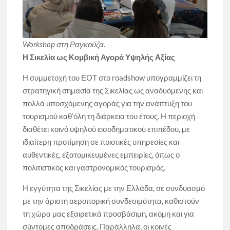
Workshop στη Ραγκούζα
.
Η Σικελία ως Κομβική Αγορά Υψηλής Αξίας
Η συμμετοχή του ΕΟΤ στο roadshow υπογραμμίζει τη
στρατηγική σημασία της Σικελίας ως αναδυόμενης και
πολλά υποσχόμενης αγοράς για την ανάπτυξη του
τουρισμού καθ’όλη τη διάρκεια του έτους. Η περιοχή
διαθέτει κοινό υψηλού εισοδηματικού επιπέδου, με
ιδιαίτερη προτίμηση σε ποιοτικές υπηρεσίες και
αυθεντικές, εξατομικευμένες εμπειρίες, όπως ο
πολιτιστικός και γαστρονομικός τουρισμός.
Η εγγύτητα της Σικελίας με την Ελλάδα, σε συνδυασμό
με την άριστη αεροπορική συνδεσιμότητα, καθιστούν
τη χώρα μας εξαιρετικά προσβάσιμη, ακόμη και για
σύντομες αποδράσεις. Παράλληλα, οι κοινές