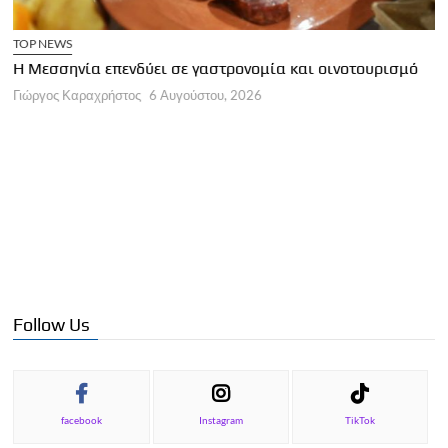
TOP NEWS
Η Μεσσηνία επενδύει σε γαστρονομία και οινοτουρισμό
Γιώργος Καραχρήστος
6 Αυγούστου, 2026
Γ
Ο
Γ
Follow Us
facebook
Instagram
TikTok