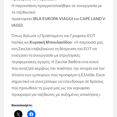
Η παρουσίαση πραγματοποιήθηκε σε συνεργασία με
τα ταξιδιωτικά
πρακτορεία
IBLA
EUROPA
VIAGGI
και
CAPE
LAND
V
IAGGI
.
Όπως δήλωσε η Προϊσταμένη του Γραφείου ΕΟΤ
Ιταλίας κα
Κυριακή Μπουλασίδου
: «Η παρουσία μας
στη Σικελία επιβεβαιώνει τη δέσμευση του ΕΟΤ να
ενισχύσει τη συνεργασία με στρατηγικές
περιφερειακές αγορές. Η Σικελία διαθέτει ένα κοινό
που αναζητά ακριβώς την ποιότητα, την ιστορία και τον
πλούτο των εμπειριών που προσφέρει η Ελλάδα. Είναι
σημαντικό να συνεχίσουμε να επενδύουμε σε δράσεις
που προωθούν τη χώρα μας ως τον κορυφαίο
προορισμό για ταξιδιώτες με αυξημένες απαιτήσεις».
Κοινοποιήστε: