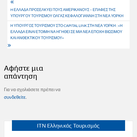
Πλοήγηση
H ΕΛΛΑΔΑ ΠΡΟΣΕΛΚΥΕΙ ΤΟΥΣ ΑΜΕΡΙΚΑΝΟΥΣ – ΕΠΑΦΕΣ ΤΗΣ
άρθρων
ΥΠΟΥΡΓΟΥ ΤΟΥΡΙΣΜΟΥ ΟΛΓΑΣ ΚΕΦΑΛΟΓΙΑΝΝΗ ΣΤΗ ΝΕΑ ΥΟΡΚΗ
Η ΥΠΟΥΡΓΟΣ ΤΟΥΡΙΣΜΟΥ ΣΤΟ CAPITAL LINK ΣΤΗ ΝΕΑ ΥΟΡΚΗ : «Η
ΕΛΛΑΔΑ ΕΙΝΑΙ ΕΤΟΙΜΗ ΝΑ ΗΓΗΘΕΙ ΣΕ ΜΙΑ ΝΕΑ ΕΠΟΧΗ ΒΙΩΣΙΜΟΥ
ΚΑΙ ΑΝΘΕΚΤΙΚΟΥ ΤΟΥΡΙΣΜΟΥ»
Αφήστε μια
απάντηση
Για να σχολιάσετε πρέπει να
συνδεθείτε
.
ITN Ελληνικός Τουρισμός