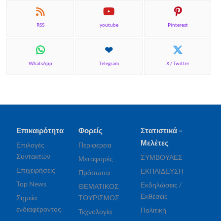
RSS
youtube
Pinterest
WhatsApp
Telegram
X / Twitter
Επικαιρότητα
Φορείς
Στατιστικά –
Μελέτες
Επιλογές
Περιφέρεια
Συντακτών
ΣΥΜΒΟΥΛΕΣ
Μεταφορές
Επιχειρήσεις
ΕΚΠΑΙΔΕΥΣΗ
Πρόσωπα
Top News
Εκδηλώσεις /
ΘΕΜΑΤΙΚΟΣ
Εκθέσεις
Σημεία
ΤΟΥΡΙΣΜΟΣ
ενδιαφέροντος
Πολιτική
Τεχνολογία