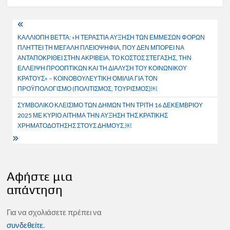
Πλοήγηση
ΚΑΛΛΙΟΠΗ ΒΕΤΤΑ: «Η ΤΕΡΑΣΤΙΑ ΑΥΞΗΣΗ ΤΩΝ ΕΜΜΕΣΩΝ ΦΟΡΩΝ
άρθρων
ΠΛΗΤΤΕΙ ΤΗ ΜΕΓΑΛΗ ΠΛΕΙΟΨΗΦΙΑ, ΠΟΥ ΔΕΝ ΜΠΟΡΕΙ ΝΑ
ΑΝΤΑΠΟΚΡΙΘΕΙ ΣΤΗΝ ΑΚΡΙΒΕΙΑ, ΤΟ ΚΟΣΤΟΣ ΣΤΕΓΑΣΗΣ, ΤΗΝ
ΕΛΛΕΙΨΗ ΠΡΟΟΠΤΙΚΩΝ ΚΑΙ ΤΗ ΔΙΑΛΥΣΗ ΤΟΥ ΚΟΙΝΩΝΙΚΟΥ
ΚΡΑΤΟΥΣ» – ΚΟΙΝΟΒΟΥΛΕΥΤΙΚΗ ΟΜΙΛΙΑ ΓΙΑ ΤΟΝ
ΠΡΟΫΠΟΛΟΓΙΣΜΟ (ΠΟΛΙΤΙΣΜΟΣ, ΤΟΥΡΙΣΜΟΣ)￼
ΣΥΜΒΟΛΙΚΟ ΚΛΕΙΣΙΜΟ ΤΩΝ ΔΗΜΩΝ ΤΗΝ ΤΡΙΤΗ 16 ΔΕΚΕΜΒΡΙΟΥ
2025 ΜΕ ΚΥΡΙΟ ΑΙΤΗΜΑ ΤΗΝ ΑΥΞΗΣΗ ΤΗΣ ΚΡΑΤΙΚΗΣ
ΧΡΗΜΑΤΟΔΟΤΗΣΗΣ ΣΤΟΥΣ ΔΗΜΟΥΣ.￼
Αφήστε μια
απάντηση
Για να σχολιάσετε πρέπει να
συνδεθείτε
.