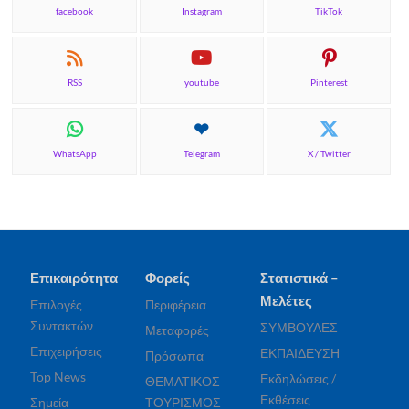
facebook
Instagram
TikTok
RSS
youtube
Pinterest
WhatsApp
Telegram
X / Twitter
Επικαιρότητα
Φορείς
Στατιστικά –
Μελέτες
Επιλογές
Περιφέρεια
Συντακτών
ΣΥΜΒΟΥΛΕΣ
Μεταφορές
Επιχειρήσεις
ΕΚΠΑΙΔΕΥΣΗ
Πρόσωπα
Top News
Εκδηλώσεις /
ΘΕΜΑΤΙΚΟΣ
Εκθέσεις
Σημεία
ΤΟΥΡΙΣΜΟΣ