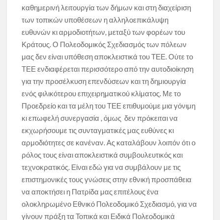
καθημερινή λειτουργία των δήμων και στη διαχείριση
των τοπικών υποθέσεων η αλληλοεπικάλυψη
ευθυνών κι αρμοδιοτήτων, μεταξύ των φορέων του
Κράτους. Ο Πολεοδομικός Σχεδιασμός των πόλεων
μας δεν είναι υπόθεση αποκλειστικά του ΤΕΕ. Ούτε το
ΤΕΕ ενδιαφέρεται περισσότερο από την αυτοδιοίκηση
για την προσέλκυση επενδύσεων και τη δημιουργία
ενός φιλικότερου επιχειρηματικού κλίματος. Με το
Προεδρείο και τα μέλη του ΤΕΕ επιθυμούμε μια γόνιμη
κι επωφελή συνεργασία , όμως δεν πρόκειται να
εκχωρήσουμε τις συνταγματικές μας ευθύνες κι
αρμοδιότητες σε κανέναν. Ας καταλάβουν λοιπόν ότι ο
ρόλος τους είναι αποκλειστικά συμβουλευτικός και
τεχνοκρατικός. Είναι εδώ για να συμβάλουν με τις
επιστημονικές τους γνώσεις στην εθνική προσπάθεια
να αποκτήσει η Πατρίδα μας επιτέλους ένα
ολοκληρωμένο Εθνικό Πολεοδομικό Σχεδιασμό, για να
γίνουν πράξη τα Τοπικά και Ειδικά Πολεοδομικά