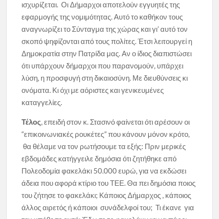
ισχυρίζεται. Οι Δήμαρχοι αποτελούν εγγυητές της
εφαρμογής της νομιμότητας. Αυτό το καθήκον τους
αναγνωρίζει το Σύνταγμα της χώρας και γι’ αυτό τον
σκοπό ψηφίζονται από τους πολίτες. Έτσι λειτουργεί η
Δημοκρατία στην Πατρίδα μας. Αν ο ίδιος διαπιστώσει
ότι υπάρχουν δήμαρχοι που παρανομούν, υπάρχει
λύση, η προσφυγή στη δικαιοσύνη. Με διευθύνσεις κι
ονόματα. Κι όχι με αόριστες και γενικευμένες
καταγγελίες.
Τέλος
, επειδή στον κ. Στασινό φαίνεται ότι αρέσουν οι
“επικοινωνιακές ρουκέτες” που κάνουν μόνον κρότο,
θα θέλαμε να τον ρωτήσουμε τα εξής: Πριν μερικές
εβδομάδες κατήγγειλε δημόσια ότι ζητήθηκε από
Πολεοδομία φακελάκι 50.000 ευρώ, για να εκδώσει
άδεια που αφορά κτίριο του ΤΕΕ. Θα πει δημόσια ποιος
του ζήτησε το φακελάκι; Κάποιος Δήμαρχος , κάποιος
άλλος αιρετός ή κάποιοι συνάδελφοί του; Τι έκανε για