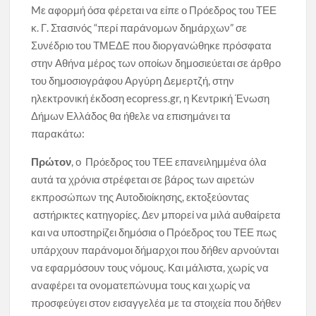
Mε αφορμή όσα φέρεται να είπε ο Πρόεδρος του ΤΕΕ
κ. Γ. Στασινός “περί παράνομων δημάρχων” σε
Συνέδριο του ΤΜΕΔΕ που διοργανώθηκε πρόσφατα
στην Αθήνα μέρος των οποίων δημοσιεύεται σε άρθρο
του δημοσιογράφου Αργύρη Δεμερτζή, στην
ηλεκτρονική έκδοση ecopress.gr, η Κεντρική Ένωση
Δήμων Ελλάδος θα ήθελε να επισημάνει τα
παρακάτω:
Πρώτον
, ο Πρόεδρος του ΤΕΕ επανειλημμένα όλα
αυτά τα χρόνια στρέφεται σε βάρος των αιρετών
εκπροσώπων της Αυτοδιοίκησης, εκτοξεύοντας
αστήρικτες κατηγορίες. Δεν μπορεί να μιλά αυθαίρετα
και να υποστηρίζει δημόσια ο Πρόεδρος του ΤΕΕ πως
υπάρχουν παράνομοι δήμαρχοι που δήθεν αρνούνται
να εφαρμόσουν τους νόμους. Και μάλιστα, χωρίς να
αναφέρει τα ονοματεπώνυμα τους και χωρίς να
προσφεύγει στον εισαγγελέα με τα στοιχεία που δήθεν