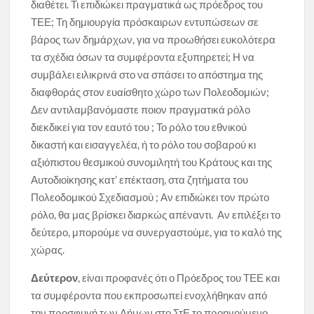
διαθέτει. Τι επιδιώκει πραγματικά ως πρόεδρος του
ΤΕΕ; Τη δημιουργία πρόσκαιρων εντυπώσεων σε
βάρος των δημάρχων, για να προωθήσει ευκολότερα
τα σχέδια όσων τα συμφέροντα εξυπηρετεί; Η να
συμβάλει ειλικρινά στο να σπάσει το απόστημα της
διαφθοράς στον ευαίσθητο χώρο των Πολεοδομιών;
Δεν αντιλαμβανόμαστε ποιον πραγματικά ρόλο
διεκδικεί για τον εαυτό του ; Το ρόλο του εθνικού
δικαστή και εισαγγελέα, ή το ρόλο του σοβαρού κι
αξιόπιστου θεσμικού συνομιλητή του Κράτους και της
Αυτοδιοίκησης κατ’ επέκταση, στα ζητήματα του
Πολεοδομικού Σχεδιασμού ; Αν επιδιώκει τον πρώτο
ρόλο, θα μας βρίσκει διαρκώς απέναντι. Αν επιλέξει το
δεύτερο, μπορούμε να συνεργαστούμε, για το καλό της
χώρας.
Δεύτερον
, είναι προφανές ότι ο Πρόεδρος του ΤΕΕ και
τα συμφέροντα που εκπροσωπεί ενοχλήθηκαν από
την προσφυγή των Δήμων στο ΣτΕ το προηγούμενο