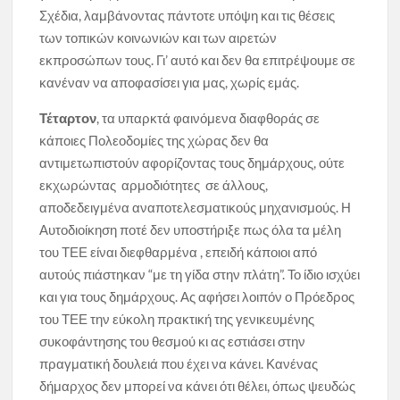
Σχέδια, λαμβάνοντας πάντοτε υπόψη και τις θέσεις
των τοπικών κοινωνιών και των αιρετών
εκπροσώπων τους. Γι’ αυτό και δεν θα επιτρέψουμε σε
κανέναν να αποφασίσει για μας, χωρίς εμάς.
Τέταρτον
, τα υπαρκτά φαινόμενα διαφθοράς σε
κάποιες Πολεοδομίες της χώρας δεν θα
αντιμετωπιστούν αφορίζοντας τους δημάρχους, ούτε
εκχωρώντας αρμοδιότητες σε άλλους,
αποδεδειγμένα αναποτελεσματικούς μηχανισμούς. Η
Αυτοδιοίκηση ποτέ δεν υποστήριξε πως όλα τα μέλη
του ΤΕΕ είναι διεφθαρμένα , επειδή κάποιοι από
αυτούς πιάστηκαν “με τη γίδα στην πλάτη”. Το ίδιο ισχύει
και για τους δημάρχους. Ας αφήσει λοιπόν ο Πρόεδρος
του ΤΕΕ την εύκολη πρακτική της γενικευμένης
συκοφάντησης του θεσμού κι ας εστιάσει στην
πραγματική δουλειά που έχει να κάνει. Κανένας
δήμαρχος δεν μπορεί να κάνει ότι θέλει, όπως ψευδώς