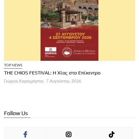
TOP NEWS
THE CHIOS FESTIVAL: Η Χίος στο Επίκεντρο
Α
Γιώργος Καραχρήστος
7 Αυγούστου, 2026
Π
Γ
Follow Us