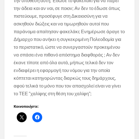
την υπόθεση αυτή; Έδωσε το φακελάκι για να πάρει
την άδεια και αν ναι, σε ποιον; Αν δεν το έδωσε όπως
πιστεύουμε, προσέφυγε στη Δικαιοσύνη για να
ασκηθούν διώξεις και να τιμωρηθούν αυτοί που
παράνομα απαίτησαν φακελάκι; Ενημέρωσε άραγε το
Δήμαρχο που ανήκει η συγκεκριμένη Πολεοδομία για
το περιστατικό, ώστε να συνεργαστούν προκειμένου
να σπάσει ένα πιθανό απόστημα διαφθοράς ; Αν δεν
έκανε τίποτε από όλα αυτά, μήπως τελικά δεν τον
ενδιαφέρει η εφαρμογή του νόμου για την οποία
κόπτεται κατηγορώντας διαρκώς τους δημάρχους,
αφού τελικά το μόνο που τον απασχολεί είναι να γίνει
το ΤΕΕ “χαλίφης στη θέση του χαλίφη”;
Κοινοποιήστε: