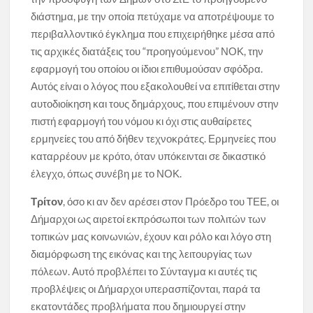
διάστημα, με την οποία πετύχαμε να αποτρέψουμε το
περιβαλλοντικό έγκλημα που επιχειρήθηκε μέσα από
τις αρχικές διατάξεις του “προηγούμενου” ΝΟΚ, την
εφαρμογή του οποίου οι ίδιοι επιθυμούσαν σφόδρα.
Αυτός είναι ο λόγος που εξακολουθεί να επιτίθεται στην
αυτοδιοίκηση και τους δημάρχους, που επιμένουν στην
πιστή εφαρμογή του νόμου κι όχι στις αυθαίρετες
ερμηνείες του από δήθεν τεχνοκράτες. Ερμηνείες που
καταρρέουν με κρότο, όταν υπόκεινται σε δικαστικό
έλεγχο, όπως συνέβη με το ΝΟΚ.
Τρίτον
, όσο κι αν δεν αρέσει στον Πρόεδρο του ΤΕΕ, οι
Δήμαρχοι ως αιρετοί εκπρόσωποι των πολιτών των
τοπικών μας κοινωνιών, έχουν και ρόλο και λόγο στη
διαμόρφωση της εικόνας και της λειτουργίας των
πόλεων. Αυτό προβλέπει το Σύνταγμα κι αυτές τις
προβλέψεις οι Δήμαρχοι υπερασπίζονται, παρά τα
εκατοντάδες προβλήματα που δημιουργεί στην