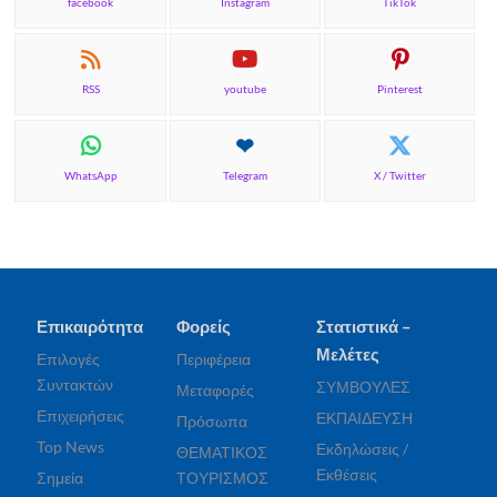
facebook
Instagram
TikTok
RSS
youtube
Pinterest
WhatsApp
Telegram
X / Twitter
Επικαιρότητα
Φορείς
Στατιστικά –
Μελέτες
Επιλογές
Περιφέρεια
Συντακτών
ΣΥΜΒΟΥΛΕΣ
Μεταφορές
Επιχειρήσεις
ΕΚΠΑΙΔΕΥΣΗ
Πρόσωπα
Top News
Εκδηλώσεις /
ΘΕΜΑΤΙΚΟΣ
Εκθέσεις
Σημεία
ΤΟΥΡΙΣΜΟΣ