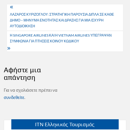
Πλοήγηση
ΛΑΖΑΡΟΣ ΚΥΡΙΖΟΓΛΟΥ: ΣΤΡΑΤΗΓΙΚΗ ΠΑΡΟΥΣΙΑ ΔΙΠΛΑ ΣΕ ΚΑΘΕ
άρθρων
ΔΗΜΟ – ΜΗΝΥΜΑ ΕΝΟΤΗΤΑΣ ΚΑΙ ΔΡΑΣΗΣ ΓΙΑ ΜΙΑ ΙΣΧΥΡΗ
ΑΥΤΟΔΙΟΙΚΗΣΗ
Η SINGAPORE AIRLINES ΚΑΙ Η VIETNAM AIRLINES ΥΠΕΓΡΑΨΑΝ
ΣΥΜΦΩΝΙΑ ΓΙΑ ΠΤΗΣΕΙΣ ΚΟΙΝΟΥ ΚΩΔΙΚΟΥ
Αφήστε μια
απάντηση
Για να σχολιάσετε πρέπει να
συνδεθείτε
.
ITN Ελληνικός Τουρισμός