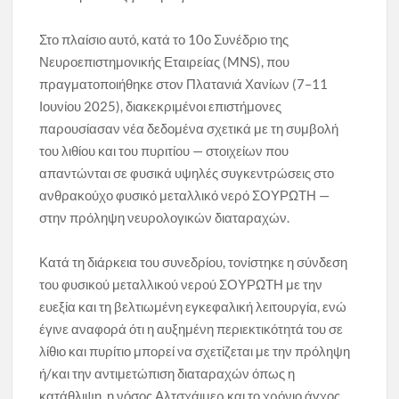
Στο πλαίσιο αυτό, κατά το 10ο Συνέδριο της
Νευροεπιστημονικής Εταιρείας (MNS), που
πραγματοποιήθηκε στον Πλατανιά Χανίων (7–11
Ιουνίου 2025), διακεκριμένοι επιστήμονες
παρουσίασαν νέα δεδομένα σχετικά με τη συμβολή
του λιθίου και του πυριτίου — στοιχείων που
απαντώνται σε φυσικά υψηλές συγκεντρώσεις στο
ανθρακούχο φυσικό μεταλλικό νερό ΣΟΥΡΩΤΗ —
στην πρόληψη νευρολογικών διαταραχών.
Κατά τη διάρκεια του συνεδρίου, τονίστηκε η σύνδεση
του φυσικού μεταλλικού νερού ΣΟΥΡΩΤΗ με την
ευεξία και τη βελτιωμένη εγκεφαλική λειτουργία, ενώ
έγινε αναφορά ότι η αυξημένη περιεκτικότητά του σε
λίθιο και πυρίτιο μπορεί να σχετίζεται με την πρόληψη
ή/και την αντιμετώπιση διαταραχών όπως η
κατάθλιψη, η νόσος Αλτσχάιμερ και το χρόνιο άγχος.