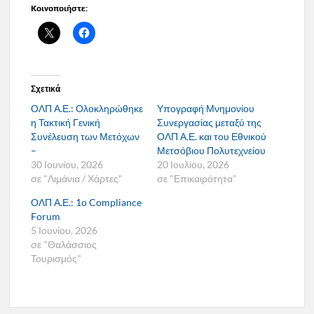
Κοινοποιήστε:
Σχετικά
ΟΛΠ Α.Ε.: Ολοκληρώθηκε
Υπογραφή Μνημονίου
η Τακτική Γενική
Συνεργασίας μεταξύ της
Συνέλευση των Μετόχων
ΟΛΠ Α.Ε. και του Εθνικού
–
Μετσόβιου Πολυτεχνείου
30 Ιουνίου, 2026
20 Ιουλίου, 2026
σε "Λιμάνια / Χάρτες"
σε "Επικαιρότητα"
ΟΛΠ Α.Ε.: 1ο Compliance
Forum
5 Ιουνίου, 2026
σε "Θαλάσσιος
Τουρισμός"