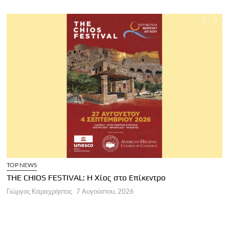
TOP NEWS
THE CHIOS FESTIVAL: Η Χίος στο Επίκεντρο
Α
Γιώργος Καραχρήστος
7 Αυγούστου, 2026
Π
Γ