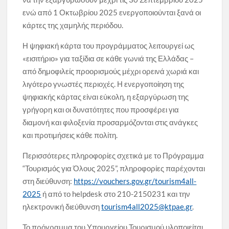
ενώ από 1 Οκτωβρίου 2025 ενεργοποιούνται ξανά οι
κάρτες της χαμηλής περιόδου.
Η ψηφιακή κάρτα του προγράμματος λειτουργεί ως
«εισιτήριο» για ταξίδια σε κάθε γωνιά της Ελλάδας –
από δημοφιλείς προορισμούς μέχρι ορεινά χωριά και
λιγότερο γνωστές περιοχές. Η ενεργοποίηση της
ψηφιακής κάρτας είναι εύκολη, η εξαργύρωση της
γρήγορη και οι δυνατότητες που προσφέρει για
διαμονή και φιλοξενία προσαρμόζονται στις ανάγκες
και προτιμήσεις κάθε πολίτη.
Περισσότερες πληροφορίες σχετικά με το Πρόγραμμα
“Τουρισμός για Όλους 2025”, πληροφορίες παρέχονται
στη διεύθυνση:
https://vouchers.gov.gr/tourism4all-
2025
ή από το helpdesk στο 210-2150231 και την
ηλεκτρονική διεύθυνση
tourism4all2025@ktpae.gr
.
Το πρόγραμμα του Υπουργείου Τουρισμού υλοποιείται