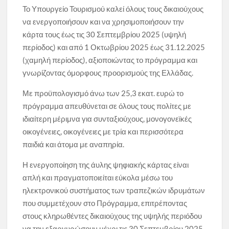
Το Υπουργείο Τουρισμού καλεί όλους τους δικαιούχους
να ενεργοποιήσουν και να χρησιμοποιήσουν την
κάρτα τους έως τις 30 Σεπτεμβρίου 2025 (υψηλή
περίοδος) και από 1 Οκτωβρίου 2025 έως 31.12.2025
(χαμηλή περίοδος), αξιοποιώντας το πρόγραμμα και
γνωρίζοντας όμορφους προορισμούς της Ελλάδας.
Με προϋπολογισμό άνω των 25,3 εκατ. ευρώ το
πρόγραμμα απευθύνεται σε όλους τους πολίτες με
ιδιαίτερη μέριμνα για συνταξιούχους, μονογονεϊκές
οικογένειες, οικογένειες με τρία και περισσότερα
παιδιά και άτομα με αναπηρία.
Η ενεργοποίηση της άυλης ψηφιακής κάρτας είναι
απλή και πραγματοποιείται εύκολα μέσω του
ηλεκτρονικού συστήματος των τραπεζικών ιδρυμάτων
που συμμετέχουν στο Πρόγραμμα, επιτρέποντας
στους κληρωθέντες δικαιούχους της υψηλής περιόδου
να την εξαργυρώσουν μέχρι τις 30 Σεπτεμβρίου 2025