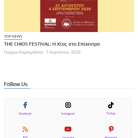
TOP NEWS
THE CHIOS FESTIVAL: Η Χίος στο Επίκεντρο
Α
Γιώργος Καραχρήστος
7 Αυγούστου, 2026
Π
Γ
Follow Us
facebook
Instagram
TikTok
RSS
youtube
Pinterest