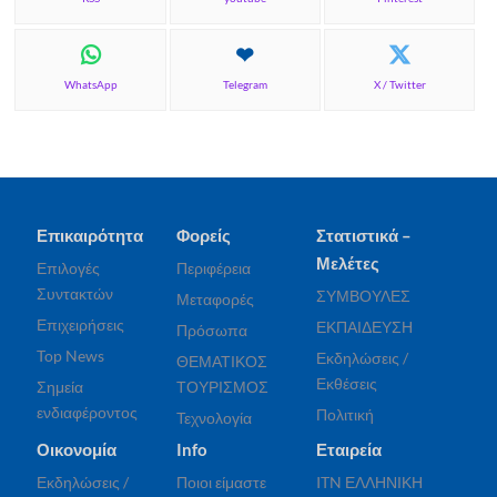
WhatsApp
Telegram
X / Twitter
Επικαιρότητα
Φορείς
Στατιστικά –
Μελέτες
Επιλογές
Περιφέρεια
Συντακτών
ΣΥΜΒΟΥΛΕΣ
Μεταφορές
Επιχειρήσεις
ΕΚΠΑΙΔΕΥΣΗ
Πρόσωπα
Top News
Εκδηλώσεις /
ΘΕΜΑΤΙΚΟΣ
Εκθέσεις
Σημεία
ΤΟΥΡΙΣΜΟΣ
ενδιαφέροντος
Πολιτική
Τεχνολογία
Οικονομία
Info
Εταιρεία
Εκδηλώσεις /
Ποιοι είμαστε
ITN ΕΛΛΗΝΙΚΗ