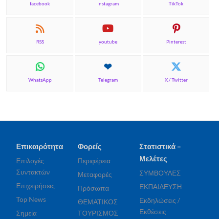
facebook
Instagram
TikTok
RSS
youtube
Pinterest
WhatsApp
Telegram
X / Twitter
Επικαιρότητα
Φορείς
Στατιστικά –
Μελέτες
Επιλογές
Περιφέρεια
Συντακτών
ΣΥΜΒΟΥΛΕΣ
Μεταφορές
Επιχειρήσεις
ΕΚΠΑΙΔΕΥΣΗ
Πρόσωπα
Top News
Εκδηλώσεις /
ΘΕΜΑΤΙΚΟΣ
Εκθέσεις
Σημεία
ΤΟΥΡΙΣΜΟΣ