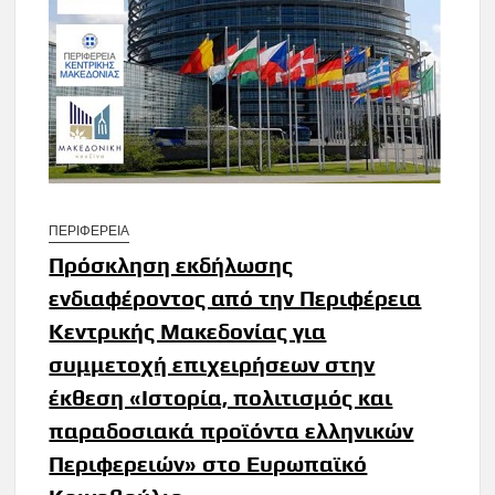
ΠΕΡΙΦΕΡΕΙΑ
Πρόσκληση εκδήλωσης
ενδιαφέροντος από την Περιφέρεια
Κεντρικής Μακεδονίας για
συμμετοχή επιχειρήσεων στην
έκθεση «Ιστορία, πολιτισμός και
παραδοσιακά προϊόντα ελληνικών
Περιφερειών» στο Ευρωπαϊκό