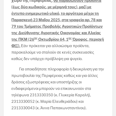
χώρο της Περιφέρειας,
να παραδώσουν προϊόντα
(έως δύο κωδικούς, με μέριμνά τους), μαζί με
έντυπο ενημερωτικό υλικό, το αργότερο μέχρι τη
Παρασκευή 23 Μαΐου 2025, στα γραφεία αρ. 78 και
79 του Τμήματος Προβολής Αγροτικών Προϊόντων
της Διεύθυνσης Αγροτικής Οικονομίας και Αλιείας
ης
ος
της ΠΚΜ (26
Οκτωβρίου 64, 1
Όροφος, περιοχή
ΦΙΞ).
Εάν πρόκειται για αλλοιώσιμα προϊόντα,
παρακαλούμε να σταλούν σε κενές συσκευασίες
καθώς δεν υπάρχει πρόβλεψη για ψυγείο.
Για οποιαδήποτε πληροφορία ή διευκρίνιση για την
πρωτοβουλία της Περιφέρειας καθώς και για άλλες
δράσεις εξωστρέφειας και υποστήριξης οι
ενδιαφερόμενοι μπορούν να επικοινωνούν στα
τηλέφωνα 2313330350 (κ. Γλυκερία Καραλή),
2313330052 (κ. Μαρία Ελευθεριάδου) και
2313330043 (κ. Άννα Παπακωνσταντίνου).