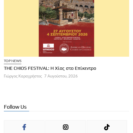
TOP NEWS
THE CHIOS FESTIVAL: Η Χίος στο Επίκεντρο
Α
Γιώργος Καραχρήστος
7 Αυγούστου, 2026
Π
Γ
Follow Us