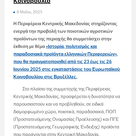
Κοινοβούλιο
8 Μαΐου, 2025
Η Περιφέρεια Κεντρικής Μακεδονίας στηρίζοντας
ενεργά την προβολή των ποιοτικών αγροτικών
προϊόντων της περιοχής θα συμμετάσχει
στην
έκθεση με θέμα
«Ιστορία, πολιτισμός και
παραδοσιακά προϊόντα ελληνικών Περιφερειών»,
που θα πραγματοποιηθεί από τις 23 έως τις 26
Ιουνίου 2025 στις εγκαταστάσεις του Ευρωπαϊκού
Κοινοβουλίου στις Βρυξέλλες.
Στο πλαίσιο της συμμετοχής της Περιφέρειας
Κεντρικής Μακεδονίας, προσφέρεται η δυνατότητα να
παρουσιαστούν και να προβληθούν, σε ειδικά
διαμορφωμένο χώρο, ποιοτικά, παραδοσιακά, ΠΟΠ
(Προστατευόμενης Ονομασίας Προέλευσης) και ΠΓΕ
(Προστατευόμενης Γεωγραφικής Ένδειξης) προϊόντα
που παράγονται στην Κεντρική Μακεδονία.