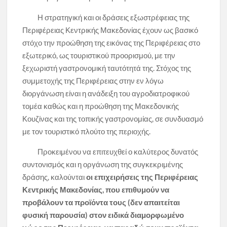
Η στρατηγική και οι δράσεις εξωστρέφειας της
Περιφέρειας Κεντρικής Μακεδονίας έχουν ως βασικό
στόχο την προώθηση της εικόνας της Περιφέρειας στο
εξωτερικό, ως τουριστικού προορισμού, με την
ξεχωριστή γαστρονομική ταυτότητά της. Στόχος της
συμμετοχής της Περιφέρειας στην εν λόγω
διοργάνωση είναι η ανάδειξη του αγροδιατροφικού
τομέα καθώς και η προώθηση της Μακεδονικής
Κουζίνας και της τοπικής γαστρονομίας, σε συνδυασμό
με τον τουριστικό πλούτο της περιοχής.
Προκειμένου να επιτευχθεί ο καλύτερος δυνατός
συντονισμός και η οργάνωση της συγκεκριμένης
δράσης, καλούνται
οι επιχειρήσεις της Περιφέρειας
Κεντρικής Μακεδονίας, που επιθυμούν να
προβάλουν τα προϊόντα τους (δεν απαιτείται
φυσική παρουσία) στον ειδικά διαμορφωμένο