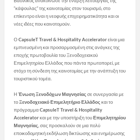
Βασιλικός ανακοίνωσε την έναρξη λειτουργίας της
“κάψουλας” της καινοτομίας στον τουρισμό, στο
επίκεντρο είναι η νεοφυής επιχειρηματικότητα και οι
νέες ιδέες που καινοτομούν.
Ο
CapsuleT Travel & Hospitality Accelerator
είναι μια
εμπνευσμένη και προσαρμοσμένη στις ανάγκες της
εποχής πρωτοβουλία του Ξενοδοχειακού
Επιμελητηρίου Ελλάδος που πάντα πρωτοπορεί, με
στόχο τη σύνδεση της καινοτομίας με την ανάπτυξη του
τουριστικού τομέα.
Η
Ένωση Ξενοδόχων Μαγνησίας
σε συνεργασία με
το
Ξενοδοχειακό Επιμελητήριο Ελλάδος
και το
πρόγραμμα
CapsuleT Travel & Hospitality
Accelerator
και με την υποστήριξη του
Επιμελητηρίου
Μαγνησίας
, σας προσκαλούν σε μια πολύ
εποικοδομητική εκδήλωση δικτύωσης και ενημέρωσης