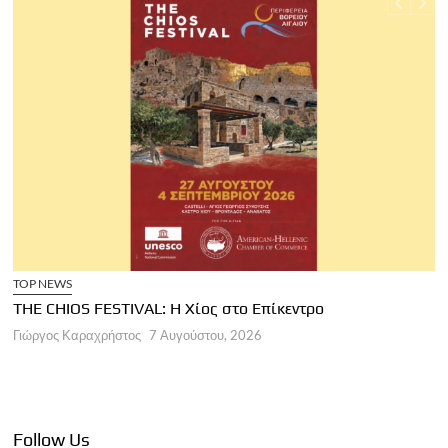
TOP NEWS
THE CHIOS FESTIVAL: Η Χίος στο Επίκεντρο
Α
Γιώργος Καραχρήστος
7 Αυγούστου, 2026
Π
Γ
Follow Us