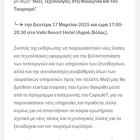
με θέμα
“Νέες Τεχνολογίες στη Φιλοξενία και τον
Τουρισμό”
╰┈➤ την Δευτέρα 17 Μαρτίου 2025 και ώρα 17:00-
20:30 στο Valis Resort Hotel (Αγριά, Βόλος).
Σκοπός της εκδήλωσης να παρουσιαστούν νέες λύσεις
και τεχνολογικές εφαρμογές για την βελτιστοποίηση
των λειτουργιών και των υπηρεσιών των ξενοδοχείων,
αλλά και την συνολικότερη αναβάθμιση όλων των
τουριστικών υπηρεσιών προς τον πελάτη. Μαζί μας θα
βρεθούν startup εταιρείες που έχουν διακριθεί μέσα
από το πρόγραμμα επιτάχυνσης του CapsuleT, για να
παρουσιάσουν νέες υπηρεσίες και προϊόντα, αλλά
κυρίως για να απαντήσουν σε καίρια ερωτήματα
σχετικά με νέες τάσεις και τεχνολογικές λύσεις για τα
ξενοδοχεία και τον τουρισμό ευρύτερα.