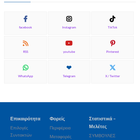
facebook
Instagram
TikTok
RSS
youtube
Pinterest
WhatsApp
Telegram
X / Twitter
Επικαιρότητα
Φορείς
Στατιστικά –
Μελέτες
Επιλογές
Περιφέρεια
Συντακτών
ΣΥΜΒΟΥΛΕΣ
Μεταφορές