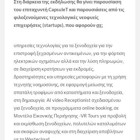
Στη διάρκεια της εκδήλωσης θα γίνει παρουσίαση
του επιταχυντή CapsuleT και παρουσιάσεις από τις
φιλοξενούμενες τεχνολογικές νεοφυείς
επιχειρήσεις (startups), που αφορούν
σε:
υπηρεσίες τεχνολογίας για τα ξενοδοχεία για την
επιστροφή ξεχασμένων αντικειμένων, για την φόρτιση
ηλεκτρικών οχημάτων αλλά και την λύση πληρωμών,
σε διαχείριση κρατήσεων για εκδρομές,
δραστηριότητες και υπηρεσίες μεταφορών με τη χρήση
τεχνητής νοημοσύνης, σε εφαρμογή μείωσης της
σπατάλη τροφίμων από καταστήματα και ξενοδοχεία,
στη δημιουργία AI video Receptionist σχεδιασμένου
για ξενοδοχεία, σε προγράμματα online booking, σε
Μοντέλα Εικονικής Περιήγησης -VR Tours για προβολή
και εκμίσθωση ξενοδοχείων, πολυτελών καταλυμάτων
και σκαφών αναψυχής και στη διαχείριση αποβλήτων
με το Wastecloud.