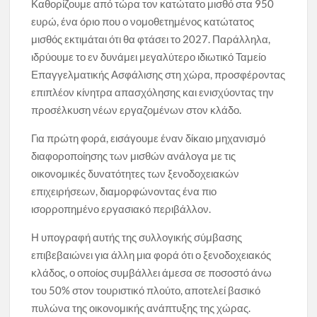
Καθορίζουμε από τώρα τον κατώτατο μισθό στα 950
ευρώ, ένα όριο που ο νομοθετημένος κατώτατος
μισθός εκτιμάται ότι θα φτάσει το 2027. Παράλληλα,
ιδρύουμε το εν δυνάμει μεγαλύτερο ιδιωτικό Ταμείο
Επαγγελματικής Ασφάλισης στη χώρα, προσφέροντας
επιπλέον κίνητρα απασχόλησης και ενισχύοντας την
προσέλκυση νέων εργαζομένων στον κλάδο.
Για πρώτη φορά, εισάγουμε έναν δίκαιο μηχανισμό
διαφοροποίησης των μισθών ανάλογα με τις
οικονομικές δυνατότητες των ξενοδοχειακών
επιχειρήσεων, διαμορφώνοντας ένα πιο
ισορροπημένο εργασιακό περιβάλλον.
Η υπογραφή αυτής της συλλογικής σύμβασης
επιβεβαιώνει για άλλη μια φορά ότι ο ξενοδοχειακός
κλάδος, ο οποίος συμβάλλει άμεσα σε ποσοστό άνω
του 50% στον τουριστικό πλούτο, αποτελεί βασικό
πυλώνα της οικονομικής ανάπτυξης της χώρας.