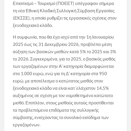
Επισιτισμό – Τουρισμό (ΠΟΕΕΤ) υπέγραψαν σήμερα
τη νέα Εθνική Κλαδική Συλλογική Σύμβαση Εργασίας
(ΕΚΣΣΕ), η οποία ρυθμίζει τις εργασιακές σχέσεις στον
ξενοδοχειακό κλάδο.
Η συμφωνία, που θα έχει ισχύ από την 1η Ιανουαρίου
2025 έως τις 31 Δεκεμβρίου 2026, προβλέπει μέση
αύξηση των βασικών μισθών κατά 5% το 2025 και 3%
το 2026. Συγκεκριμένα, για το 2025, ο βασικός μισθός
των εργαζομένων στην Α’ κατηγορία διαμορφώνεται
στα 1.000 ευρώ, ενώ για τη Δ’ κατηγορία στα 950
ευρώ, με αποτέλεσμα ο κατώτατος μισθός στον
ξενοδοχειακό κλάδο να είναι κατ΄ελάχιστον 14,5%
αυξημένος σε σχέση με τον νομοθετημένο κατώτατο
μισθό. Επιπλέον, στους μισθούς αυτούς προστίθενται
τα προβλεπόμενα επιδόματα της συλλογικής
σύμβασης, ενισχύοντας το συνολικό εισόδημα των
εργαζομένων.