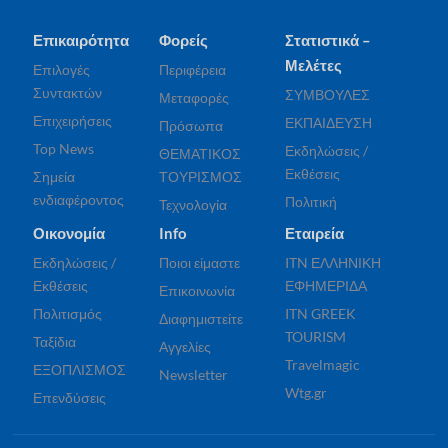
Επικαιρότητα
Φορείς
Στατιστικά –
Μελέτες
Επιλογές
Περιφέρεια
Συντακτών
ΣΥΜΒΟΥΛΕΣ
Μεταφορές
Επιχειρήσεις
ΕΚΠΑΙΔΕΥΣΗ
Πρόσωπα
Top News
Εκδηλώσεις /
ΘΕΜΑΤΙΚΟΣ
Εκθέσεις
Σημεία
ΤΟΥΡΙΣΜΟΣ
ενδιαφέροντος
Πολιτική
Τεχνολογία
Οικονομία
Info
Εταιρεία
Εκδηλώσεις /
Ποιοι είμαστε
ITN ΕΛΛΗΝΙΚΗ
Εκθέσεις
ΕΦΗΜΕΡΙΔΑ
Επικοινωνία
Πολιτισμός
ITN GREEK
Διαφημιστείτε
TOURISM
Ταξίδια
Αγγελίες
Travelmagic
ΕΞΟΠΛΙΣΜΟΣ
Newsletter
Wtg.gr
Επενδύσεις