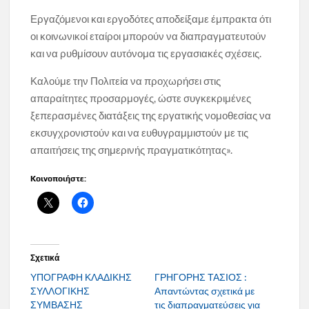
Εργαζόμενοι και εργοδότες αποδείξαμε έμπρακτα ότι
οι κοινωνικοί εταίροι μπορούν να διαπραγματευτούν
και να ρυθμίσουν αυτόνομα τις εργασιακές σχέσεις.
Καλούμε την Πολιτεία να προχωρήσει στις
απαραίτητες προσαρμογές, ώστε συγκεκριμένες
ξεπερασμένες διατάξεις της εργατικής νομοθεσίας να
εκσυγχρονιστούν και να ευθυγραμμιστούν με τις
απαιτήσεις της σημερινής πραγματικότητας».
Κοινοποιήστε:
Σχετικά
ΥΠΟΓΡΑΦΗ ΚΛΑΔΙΚΗΣ
ΓΡΗΓΟΡΗΣ ΤΑΣΙΟΣ :
ΣΥΛΛΟΓΙΚΗΣ
Απαντώντας σχετικά με
ΣΥΜΒΑΣΗΣ
τις διαπραγματεύσεις για