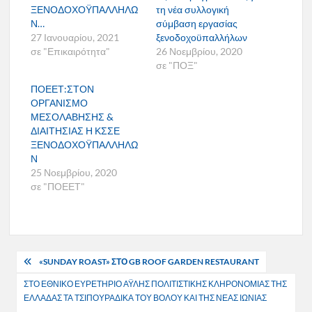
ΞΕΝΟΔΟΧΟΫΠΑΛΛΗΛΩ
τη νέα συλλογική
Ν…
σύμβαση εργασίας
27 Ιανουαρίου, 2021
ξενοδοχοϋπαλλήλων
σε "Επικαιρότητα"
26 Νοεμβρίου, 2020
σε "ΠΟΞ"
ΠΟΕΕΤ:ΣΤΟΝ
ΟΡΓΑΝΙΣΜΟ
ΜΕΣΟΛΑΒΗΣΗΣ &
ΔΙΑΙΤΗΣΙΑΣ Η ΚΣΣΕ
ΞΕΝΟΔΟΧΟΫΠΑΛΛΗΛΩ
Ν
25 Νοεμβρίου, 2020
σε "ΠΟΕΕΤ"
Πλοήγηση
«SUNDAY ROAST» ΣΤΟ GB ROOF GARDEN RESTAURANT
άρθρων
ΣΤΟ ΕΘΝΙΚΟ ΕΥΡΕΤΗΡΙΟ ΑΫΛΗΣ ΠΟΛΙΤΙΣΤΙΚΗΣ ΚΛΗΡΟΝΟΜΙΑΣ ΤΗΣ
ΕΛΛΑΔΑΣ ΤΑ ΤΣΙΠΟΥΡΑΔΙΚΑ ΤΟΥ ΒΟΛΟΥ ΚΑΙ ΤΗΣ ΝΕΑΣ ΙΩΝΙΑΣ