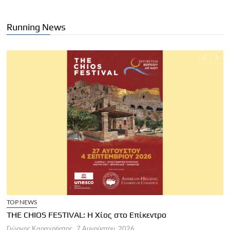
Running News
TOP NEWS
THE CHIOS FESTIVAL: Η Χίος στο Επίκεντρο
Α
Γιώργος Καραχρήστος
7 Αυγούστου, 2026