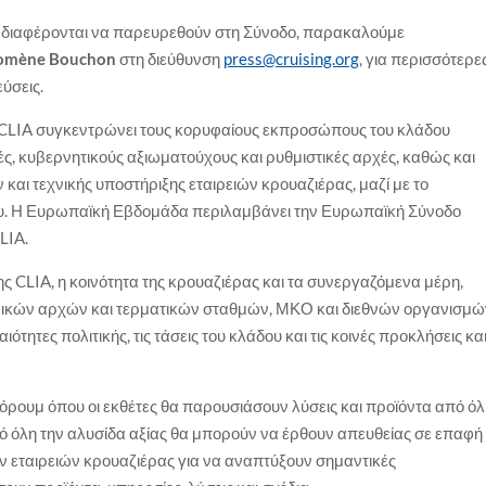
διαφέρονται να παρευρεθούν στη Σύνοδο, παρακαλούμε
lomène Bouchon
στη διεύθυνση
press@cruising.org
, για περισσότερε
ύσεις.
CLIA συγκεντρώνει τους κορυφαίους εκπροσώπους του κλάδου
ές, κυβερνητικούς αξιωματούχους και ρυθμιστικές αρχές, καθώς και
και τεχνικής υποστήριξης εταιρειών κρουαζιέρας, μαζί με το
υ. Η Ευρωπαϊκή Εβδομάδα περιλαμβάνει την Ευρωπαϊκή Σύνοδο
LIA.
 CLIA, η κοινότητα της κρουαζιέρας και τα συνεργαζόμενα μέρη,
ικών αρχών και τερματικών σταθμών, ΜΚΟ και διεθνών οργανισμώ
ότητες πολιτικής, τις τάσεις του κλάδου και τις κοινές προκλήσεις κα
φόρουμ όπου οι εκθέτες θα παρουσιάσουν λύσεις και προϊόντα από ό
ό όλη την αλυσίδα αξίας θα μπορούν να έρθουν απευθείας σε επαφή
 εταιρειών κρουαζιέρας για να αναπτύξουν σημαντικές