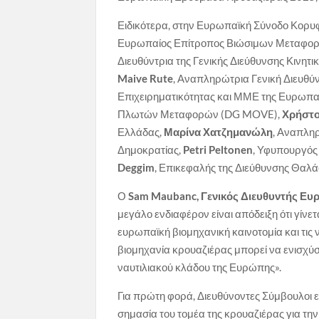
Ειδικότερα, στην Ευρωπαϊκή Σύνοδο Κορυφ
Ευρωπαίος Επίτροπος Βιώσιμων Μεταφορ
Διευθύντρια της Γενικής Διεύθυνσης Κινη
Maive Rute
, Αναπληρώτρια Γενική Διευθύν
Επιχειρηματικότητας και ΜΜΕ της Ευρωπ
Πλωτών Μεταφορών (DG MOVE),
Χρήστο
Ελλάδας,
Μαρίνα Χατζημανώλη
, Αναπλη
Δημοκρατίας,
Petri Peltonen
, Υφυπουργός
Deggim
, Επικεφαλής της Διεύθυνσης Θαλά
Ο
Sam Maubanc, Γενικός Διευθυντής Ευ
μεγάλο ενδιαφέρον είναι απόδειξη ότι γίνε
ευρωπαϊκή βιομηχανική καινοτομία και τις
βιομηχανία κρουαζιέρας μπορεί να ενισχύσε
ναυτιλιακού κλάδου της Ευρώπης».
Για πρώτη φορά, Διευθύνοντες Σύμβουλοι
σημασία του τομέα της κρουαζιέρας για την