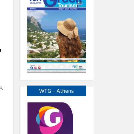
υ
ός
WTG – Athens
ν