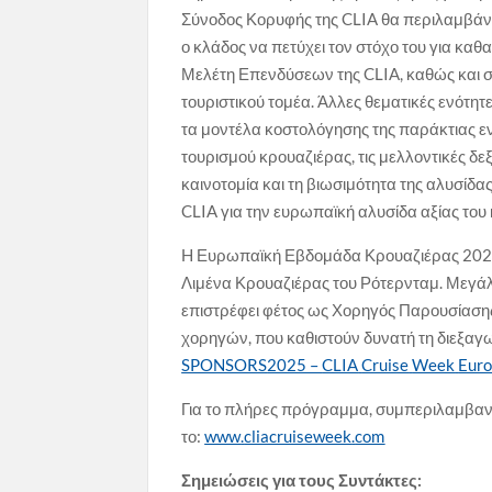
Σύνοδος Κορυφής της CLIA θα περιλαμβάνει,
ο κλάδος να πετύχει τον στόχο του για κα
Μελέτη Επενδύσεων της CLIA, καθώς και συ
τουριστικού τομέα. Άλλες θεματικές ενότ
τα μοντέλα κοστολόγησης της παράκτιας εν
τουρισμού κρουαζιέρας, τις μελλοντικές δεξ
καινοτομία και τη βιωσιμότητα της αλυσίδ
CLIA για την ευρωπαϊκή αλυσίδα αξίας του
H Ευρωπαϊκή Εβδομάδα Κρουαζιέρας 2025 δ
Λιμένα Κρουαζιέρας του Ρότερνταμ. Μεγάλο
επιστρέφει φέτος ως Χορηγός Παρουσίασης,
χορηγών, που καθιστούν δυνατή τη διεξαγω
SPONSORS
2025 –
CLIA
Cruise
Week
Eur
Για το πλήρες πρόγραμμα, συμπεριλαμβαν
το:
www
.
cliacruiseweek
.
com
Σημειώσεις για τους Συντάκτες: