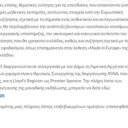
 επίσης, θεματικές ενότητες για τις επενδύσεις που απαιτούνται ώσ
θαρές μηδενικές εκπομπές, αντλώντας στοιχεία από την Ευρωπαϊκή
ζητήσεις σχετικά με τη σημασία ενός ανθεκτικού και ανταγωνιστικο
ητες θα περιλαμβάνουν την ανάπτυξη βιώσιμων ναυτιλιακών καυσίμων
εργειακής υποστήριξης, τον οικονομικό και κοινωνικό αντίκτυπο του
ιότητες που θα χρειαστεί ο κλάδος, καθώς και συζήτηση σχετικά με τ
ας εφοδιασμού, όπως επισημαίνεται στην έκθεση «Made in Europe» τη
 κλάδου.
ιοργανώνεται σε συνεργασία με τον Δήμο, τη Λιμενική Αρχή και τ
ι χορηγοί είναι ο Ιδρυτικός Συνεργάτης της διοργάνωσης RINA, που
 και η Lloyd’s Register ως Premier Sponsor. Την πλήρη λίστα των
γή αυτής της μοναδικής εκδήλωσης, μπορείτε να δείτε εδώ:
ope
ομένης μιας πλήρους λίστας επιβεβαιωμένων ομιλητών, επισκεφθεί