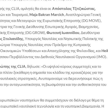
ής της CLIA,
ομιλητές θα είναι οι:
Απόστολος Τζιτζικώστας
,
ών και Τουρισμού,
Maja Bakran Marcich
, Αναπληρώτρια Γενική
τικότητας και Μεταγορών της Ευρωπαϊκής Επιτροπής (DG MOVE),
τρια της Γενικής Διεύθυνσης Εσωτερικής Αγοράς, Βιομηχανίας,
αϊκής Επιτροπής (DG GROW),
Φωτεινή Ιωαννίδου
, Διευθύντρια
ς Στυλιανίδης
, Υπουργός Ναυτιλίας και Νησιωτικής Πολιτικής της
ρώτρια Υπουργός Ναυτιλίας στον Πρόεδρο της Κυπριακής
 Οικονομικών Υποθέσεων και Απασχόλησης της Φινλανδίας, και
Hei
σσιου Περιβάλλοντος του Διεθνούς Ναυτιλιακού Οργανισμού (IMO).
ρώπης της CLIA
, δήλωσε: «Οι υψηλού κύρους συμμετοχές και το
ται πλέον ξεκάθαρη η σημασία του κλάδου της κρουαζιέρας για την
 ναυτιλιακές στρατηγικές. Ανυπομονούμε να διερευνήσουμε πώς η
ι την ανταγωνιστικότητα, τη βιωσιμότητα και την ανθεκτικότητα του
 ευρωπαϊκών ναυπηγείων θα συμμετάσχουν σε διάλογο με θέμα τη
 ευρωπαϊκή ναυτιλιακή τεχνολογία και τη ναυπηγική βιομηχανία. Η