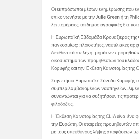
Οι εκπρόσωποι μέσων ενημέρωσης που εν
επικοινωνήστε με την
Julie Green
ή τη
Phi
λεπτομέρειες και δημοσιογραφικές διαπιστε
Η Ευρωπαϊκή Εβδομάδα Κρουαζιέρας της 
παγκοσμίως: πλοιοκτήτες, ναυτιλιακές αρχ
διευθυντικά στελέχη τμημάτων προμηθειών 
οικοσύστημα των προμηθευτών του κλάδο
Κορυφής και την Έκθεση Καινοτομίας της C
Στην ετήσια Ευρωπαϊκή Σύνοδο Κορυφής της
συμπεριλαμβανομένων ναυπηγείων, λιμεν
συναντώνται για να συζητήσουν τις προτεραι
φιλοδοξίες.
Η Έκθεση Καινοτομίας της CLIA είναι ένα 
την Ευρώπη. Οι εταιρείες προμηθευτών απ
με τους υπεύθυνους λήψης αποφάσεων των