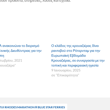
ουν προϊόντα, υπηρεσίες, λύσεις και σχέδια.
A ανακοινώνει το διορισμό
Ο κλάδος της κρουαζιέρας δίνει
Γενικής Διευθύντριας για την
ραντεβού στο Ρότερνταμ για την
πη
Ευρωπαϊκή Εβδομάδα
τωβρίου, 2021
Κρουαζιέρας, σε συνεργασία με την
ρουαζιέρα"
τοπική και περιφερειακή ηγεσία
9 Ιανουαρίου, 2025
σε "Επικαιρότητα"
TUI RHODES MARATHON Η BLUE STAR FERRIES