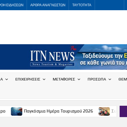
ΡΟΗ ΕΙΔΗΣΕΩΝ
ΑΡΘΡΑ ΑΝΑΓΝΩΣΤΩΝ
ΤΑΥΤΟΤΗΤΑ
ITNNEWS
International
Tourism
News
ΙΑ
ΕΠΙΧΕΙΡΗΣΕΙΣ
ΜΕΤΑΦΟΡΕΣ
ΠΡΟΣΩΠΑ
ΘΕΜ
Παγκόσμια Ημέρα Τουρισμού 2026
Συνάντηση του Συλλ