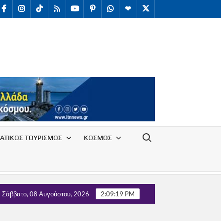
facebook
Instagram
TikTok
RSS
youtube
Pinterest
WhatsApp
Telegram
X
/
Twitter
Search for:
ΑΤΙΚΟΣ ΤΟΥΡΙΣΜΟΣ
ΚΟΣΜΟΣ
όγου Υπαλλήλων Ε.Ο.Τ. με τον Τομέα Τουρισμού του κόμματος ΄΄
Σάββατο, 08 Αυγούστου, 2026
2:09:20 PM