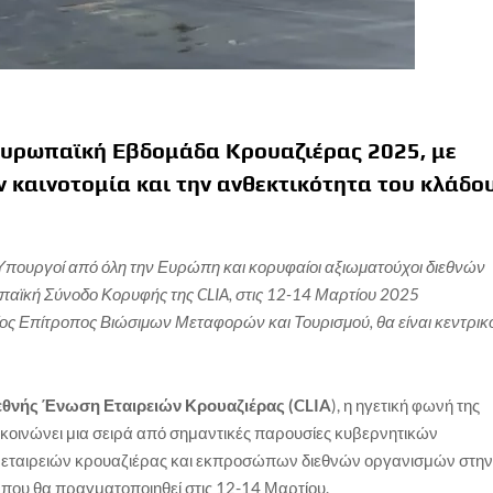
Ευρωπαϊκή Εβδομάδα Κρουαζιέρας 2025, με
 καινοτομία και την ανθεκτικότητα του κλάδο
Υπουργοί από όλη την Ευρώπη και κορυφαίοι αξιωματούχοι διεθνών
παϊκή Σύνοδο Κορυφής της
CLIA
, στις 12-14 Μαρτίου 2025
ος Επίτροπος Βιώσιμων Μεταφορών και Τουρισμού, θα είναι κεντρικ
εθνής Ένωση Εταιρειών Κρουαζιέρας (
CLIA
), η ηγετική φωνή της
κοινώνει μια σειρά από σημαντικές παρουσίες κυβερνητικών
εταιρειών κρουαζιέρας και εκπροσώπων διεθνών οργανισμών στη
ου θα πραγματοποιηθεί στις 12-14 Μαρτίου.