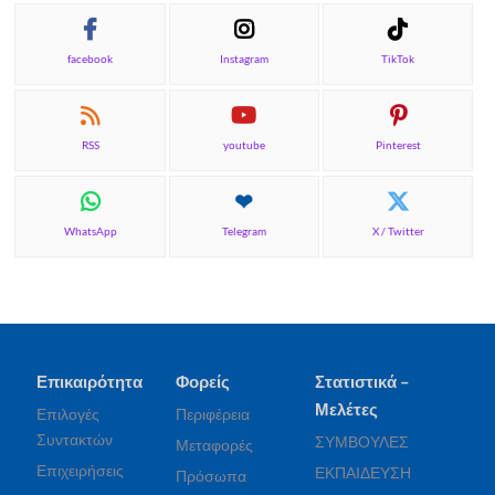
facebook
Instagram
TikTok
RSS
youtube
Pinterest
WhatsApp
Telegram
X / Twitter
Επικαιρότητα
Φορείς
Στατιστικά –
Μελέτες
Επιλογές
Περιφέρεια
Συντακτών
ΣΥΜΒΟΥΛΕΣ
Μεταφορές
Επιχειρήσεις
ΕΚΠΑΙΔΕΥΣΗ
Πρόσωπα