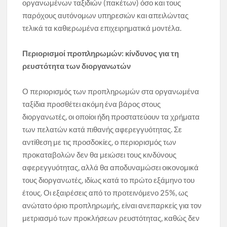
οργανωμένων ταξιδιών (πακέτων) όσο και τους
παρόχους αυτόνομων υπηρεσιών και απειλώντας
τελικά τα καθιερωμένα επιχειρηματικά μοντέλα.
Περιορισμοί προπληρωμών: κίνδυνος για τη
ρευστότητα των διοργανωτών
Ο περιορισμός των προπληρωμών στα οργανωμένα
ταξίδια προσθέτει ακόμη ένα βάρος στους
διοργανωτές, οι οποίοι ήδη προστατεύουν τα χρήματα
των πελατών κατά πιθανής αφερεγγυότητας. Σε
αντίθεση με τις προσδοκίες, ο περιορισμός των
προκαταβολών δεν θα μειώσει τους κινδύνους
αφερεγγυότητας, αλλά θα αποδυναμώσει οικονομικά
τους διοργανωτές, ιδίως κατά το πρώτο εξάμηνο του
έτους. Οι εξαιρέσεις από το προτεινόμενο 25%, ως
ανώτατο όριο προπληρωμής, είναι ανεπαρκείς για τον
μετριασμό των προκλήσεων ρευστότητας, καθώς δεν