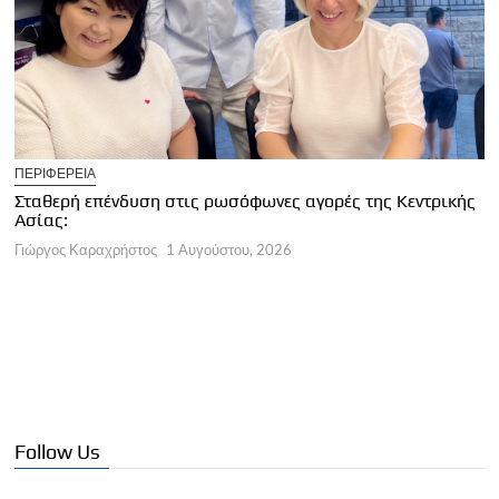
U
ΠΕΡΙΦΕΡΕΙΑ
Κ
Σταθερή επένδυση στις ρωσόφωνες αγορές της Κεντρικής
φ
Ασίας:
Γ
Γιώργος Καραχρήστος
1 Αυγούστου, 2026
Follow Us