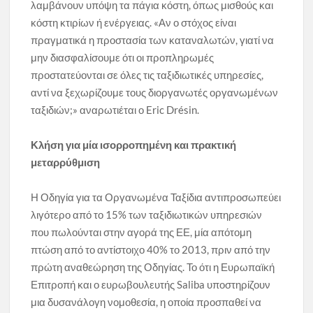
λαμβάνουν υπόψη τα πάγια κόστη, όπως μισθούς και
κόστη κτιρίων ή ενέργειας. «Αν ο στόχος είναι
πραγματικά η προστασία των καταναλωτών, γιατί να
μην διασφαλίσουμε ότι οι προπληρωμές
προστατεύονται σε όλες τις ταξιδιωτικές υπηρεσίες,
αντί να ξεχωρίζουμε τους διοργανωτές οργανωμένων
ταξιδιών;» αναρωτιέται ο Eric Drésin.
Κλήση για μία ισορροπημένη και πρακτική
μεταρρύθμιση
Η Οδηγία για τα Οργανωμένα Ταξίδια αντιπροσωπεύει
λιγότερο από το 15% των ταξιδιωτικών υπηρεσιών
που πωλούνται στην αγορά της ΕΕ, μία απότομη
πτώση από το αντίστοιχο 40% το 2013, πριν από την
πρώτη αναθεώρηση της Οδηγίας. Το ότι η Ευρωπαϊκή
Επιτροπή και ο ευρωβουλευτής Saliba υποστηρίζουν
μια δυσανάλογη νομοθεσία, η οποία προσπαθεί να