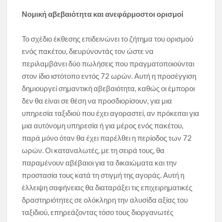
Νομική αβεβαιότητα και ανεφάρμοστοι ορισμοί
Το σχέδιο έκθεσης επιδεινώνει το ζήτημα του ορισμού
ενός πακέτου, διευρύνοντάς τον ώστε να
περιλαμβάνει δύο πωλήσεις που πραγματοποιούνται
στον ίδιο ιστότοπο εντός 72 ωρών. Αυτή η προσέγγιση
δημιουργεί σημαντική αβεβαιότητα, καθώς οι έμποροι
δεν θα είναι σε θέση να προσδιορίσουν, για μια
υπηρεσία ταξιδιού που έχει αγοραστεί, αν πρόκειται για
μια αυτόνομη υπηρεσία ή για μέρος ενός πακέτου,
παρά μόνο όταν θα έχει παρέλθει η περίοδος των 72
ωρών. Οι καταναλωτές, με τη σειρά τους, θα
παραμένουν αβέβαιοι για τα δικαιώματα και την
προστασία τους κατά τη στιγμή της αγοράς. Αυτή η
έλλειψη σαφήνειας θα διαταράξει τις επιχειρηματικές
δραστηριότητες σε ολόκληρη την αλυσίδα αξίας του
ταξιδιού, επηρεάζοντας τόσο τους διοργανωτές