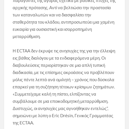
παράγοντες της αγοράς σχετικά με βασικές πτυχές της
αρχικής πρότασης. Αντί να βελτιώσει την προστασία
των καταναλωτών και να διασφαλίσει την
σταθερότητα του κλάδου, αντιπροσωπεύει μια χαμένη
ευκαιρία για ουσιαστική και ισορροπημένη
μεταρρύθμιση.
Η ECTAA δεν έκρυψε τις ανησυχίες της για την έλλειψη
εις βάθος διαλόγου με τα ενδιαφερόμενα μέρη. Οι
διαβουλεύσεις περιορίστηκαν σε μια απλή τυπική
διαδικασία, με τις επίσημες ακροάσεις να προβλέπουν
μόλις πέντε λεπτά ανά ομιλητή – χρόνος που δύσκολα
επαρκεί για τη συζήτηση τέτοιων κρίσιμων ζητημάτων.
«Συμμετείχαμε καλή τη πίστει, ελπίζοντας να
συμβάλουμε σε μια εποικοδομητική μεταρρύθμιση.
Δυστυχώς, οι ανησυχίες μας αγνοήθηκαν εντελώς”,
σημειώνει με λύπη ο Eric Drésin, Γενικός Γραμματέας
της ECTAA.