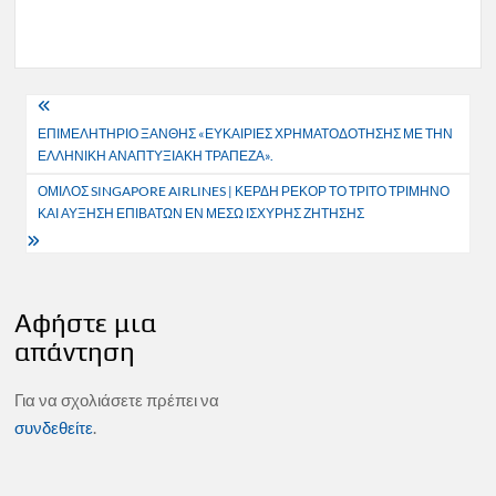
Πλοήγηση
ΕΠΙΜΕΛΗΤΗΡΙΟ ΞΑΝΘΗΣ «ΕΥΚΑΙΡΙΕΣ ΧΡΗΜΑΤΟΔΟΤΗΣΗΣ ΜΕ ΤΗΝ
άρθρων
ΕΛΛΗΝΙΚΗ ΑΝΑΠΤΥΞΙΑΚΗ ΤΡΑΠΕΖΑ».
ΟΜΙΛΟΣ SINGAPORE AIRLINES | ΚΕΡΔΗ ΡΕΚΟΡ ΤΟ ΤΡΙΤΟ ΤΡΙΜΗΝΟ
ΚΑΙ ΑΥΞΗΣΗ ΕΠΙΒΑΤΩΝ ΕΝ ΜΕΣΩ ΙΣΧΥΡΗΣ ΖΗΤΗΣΗΣ
Αφήστε μια
απάντηση
Για να σχολιάσετε πρέπει να
συνδεθείτε
.