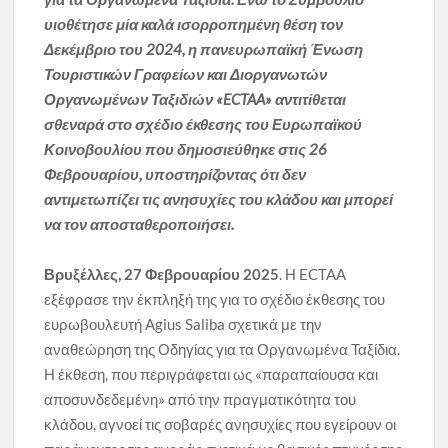
υιοθέτησε μία καλά ισορροπημένη θέση τον
Δεκέμβριο του 2024, η πανευρωπαϊκή Ένωση
Τουριστικών Γραφείων και Διοργανωτών
Οργανωμένων Ταξιδιών «ECTAA» αντιτίθεται
σθεναρά στο σχέδιο έκθεσης του Ευρωπαϊκού
Κοινοβουλίου που δημοσιεύθηκε στις 26
Φεβρουαρίου, υποστηρίζοντας ότι δεν
αντιμετωπίζει τις ανησυχίες του κλάδου και μπορεί
να τον αποσταθεροποιήσει.
Βρυξέλλες, 27 Φεβρουαρίου 2025
. Η ECTAA
εξέφρασε την έκπληξή της για το σχέδιο έκθεσης του
ευρωβουλευτή Agius Saliba σχετικά με την
αναθεώρηση της Οδηγίας για τα Οργανωμένα Ταξίδια.
Η έκθεση, που περιγράφεται ως «παραπαίουσα και
αποσυνδεδεμένη» από την πραγματικότητα του
κλάδου, αγνοεί τις σοβαρές ανησυχίες που εγείρουν οι