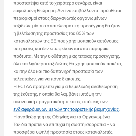
προστατέψει από το χειρότερο σενάριο, είναι
εσφαλμένη θεώρηση. Αντί να επιβάλλονται πρόσθετοι
περιορισμοί στους διοργανωτές οργανωμένων
ταξιδιών, μία πιο αποτελεσματική προσέγγιση θα ήταν
η βελτίωση της προστασίας του 85% των
καταναλωτών της ΕΕ που χρησιμοποιούν αυτόνομες
υπηρεσίες και δεν επωφελούνται από παρόμοια
πρότυπα. Με την υιοθέτηση μιας τέτοιας προσέγγισης,
όλο και λιγότεροι ταξιδιώτες θα χρησιμοποιούν πακέτα,
και την όλο και πιο δαπανηρή προστασία των
τελευταίων, για να πάνε διακοπές.
Η ECTAA προτρέπει για μια θεμελιώδη αναθεώρηση
της έκθεσης, η οποία θα λαμβάνει υπόψη την
οικονομική πραγματικότητα και τις απόψεις των
ενδιαφερόμενων μερών της τουριστικής βιομηχανίας
.
Η αναθεώρηση της Οδηγίας για τα Οργανωμένα
Ταξίδια πρέπει να επιτύχει τη σωστή ισορροπία – να
προσφέρει υψηλή προστασία στους καταναλωτές,