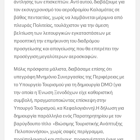
άντλησης των επισκεπτών. Αντί αυτού, διαβάζουμε για
τον εκσυγχρονισμό του αεροδρομίου Καλαμάτας σε
βάθος πενταετίας, χωρίς να λαμβάνεται μέριμνα από
πλευράς Πολιτείας, τουλάχιστον για την άμεση
βελτίωση των λειτουργικών εγκαταστάσεων με
προοπτική την επιμήκυνση του διαδρόμου
προσγείωσης και απογείωσης που θα επιτρέπει την
προσέγγιση μεγαλύτερων αεροσκαφών.
Μόλις πρόσφατα μάλιστα, διαβάσαμε επίσης ότι
υπεγράφη Μνημόνιο Συνεργασίας της Περιφέρειας με
το Υπουργείο Τουρισμού για τη δημιουργία DMO (για
την οποία η Ένωση Ξενοδόχων είχε καθοριστική
συμβολή, πραγματοποιώντας επίσκεψη στην
Υπουργό Τουρισμού, κα Κεφαλογιάννη).Η δήλωση για
δημιουργία παράλληλα ενός Παρατηρητηρίου με τον
βαρύγδουπο τίτλο «Βιώσιμης Τουριστικής Ανάπτυξης
Πελοποννήσου», χωρίς σαφές περίγραμμα,
προϋπολογισμό και στόχους, προφανέστατα έγινε για