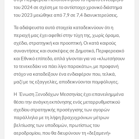
του 2024 σε σχέση με το αντίστοιχο χρονικό διάστημα
του 2023 μειώθηκε από 7,9 σε 7,4 διανυκτερεύσεις.
Τα αδιάψευστα αυτά στοιχεία καταδεικνύουν ότι η
περιοχή μας έχει αφεθεί στην τύχη της, χωρίς όραμα,
σχέδιο, στρατηγική και προοπτική. Οι κατά καιρούς
συναντήσεις και συσκέψεις σε Δημοτικό, Περιφερειακό
και Εθνικό επίπεδο, απλά γίνονται για να «κλωτσήσουν
το τενεκεδάκι να πάει λίγο παρακάτω», με προφανή
στόχο να καταδείξουν ένα ενδιαφέρον που, τελικά,
μαζί με τις εξαγγελίες, αποδεικνύονται πομφόλυγες.
Η Ένωση Ξενοδόχων Μεσσηνίας έχει επανειλημμένα
θέσει την ανάγκη εκπόνησης ενός μεταρρυθμιστικού
σχεδίου στρατηγικής προσέγγισης των αγορών
παράλληλα με τη λήψη βραχυχρόνιων μέτρων
βελτίωσης των υποδομών, πρωτίστως του
αεροδρομίου, που θα διευρύνουν τη «δεξαμενή»