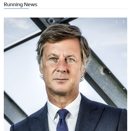
Running News
Π
Τ
Γ
η