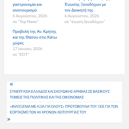
γαστρονομία και
Ένωσης Ξενοδόχων με
οινοτουρισμό
τον Διοικητή της
6 Αυγούστου, 2026
6 Αυγούστου, 2026
σε "Top News"
σε "ένωση ξενοδόχων"
Προβολή της Αν. Κρήτης
και της Θάσου στις Κάτω
χώρες
17 Ιουνίου, 2026
σε "ΕΟΤ"
Πλοήγηση
ΣΥΝΕΡΓΑΣΙΑ ΕΛΛΑΔΟΣ ΚΑΙ ΣΑΟΥΔΙΚΗΣ ΑΡΑΒΙΑΣ ΣΕ ΒΑΣΙΚΟΥΣ
άρθρων
ΤΟΜΕΙΣ ΤΗΣ ΠΟΛΙΤΙΚΗΣ ΚΑΙ ΤΗΣ ΟΙΚΟΝΟΜΙΑΣ
«ΦΙΛΟΞΕΝΙΑ ΜΕ ΑΞΙΑ ΓΙΑ ΟΛΟΥΣ» ΠΡΩΤΟΒΟΥΛΙΑ ΤΟΥ ΞΕΕ ΓΙΑ ΤΟΝ
ΕΟΡΤΑΣΜΟ ΤΩΝ 90 ΧΡΟΝΩΝ ΛΕΙΤΟΥΡΓΙΑΣ ΤΟΥ