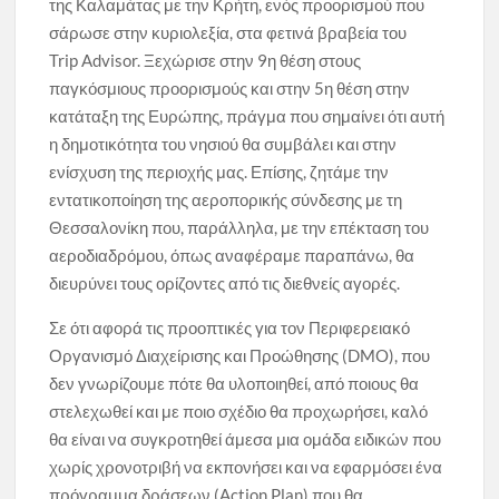
της Καλαμάτας με την Κρήτη, ενός προορισμού που
σάρωσε στην κυριολεξία, στα φετινά βραβεία του
Trip Advisor. Ξεχώρισε στην 9η θέση στους
παγκόσμιους προορισμούς και στην 5η θέση στην
κατάταξη της Ευρώπης, πράγμα που σημαίνει ότι αυτή
η δημοτικότητα του νησιού θα συμβάλει και στην
ενίσχυση της περιοχής μας. Επίσης, ζητάμε την
εντατικοποίηση της αεροπορικής σύνδεσης με τη
Θεσσαλονίκη που, παράλληλα, με την επέκταση του
αεροδιαδρόμου, όπως αναφέραμε παραπάνω, θα
διευρύνει τους ορίζοντες από τις διεθνείς αγορές.
Σε ότι αφορά τις προοπτικές για τον Περιφερειακό
Οργανισμό Διαχείρισης και Προώθησης (DMO), που
δεν γνωρίζουμε πότε θα υλοποιηθεί, από ποιους θα
στελεχωθεί και με ποιο σχέδιο θα προχωρήσει, καλό
θα είναι να συγκροτηθεί άμεσα μια ομάδα ειδικών που
χωρίς χρονοτριβή να εκπονήσει και να εφαρμόσει ένα
πρόγραμμα δράσεων (Action Plan) που θα