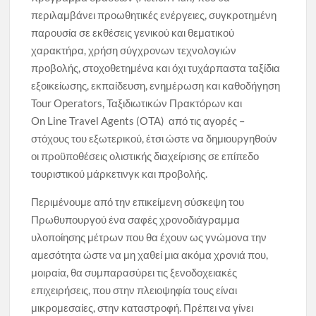
περιλαμβάνει προωθητικές ενέργειες, συγκροτημένη
παρουσία σε εκθέσεις γενικού και θεματικού
χαρακτήρα, χρήση σύγχρονων τεχνολογιών
προβολής, στοχοθετημένα και όχι τυχάρπαστα ταξίδια
εξοικείωσης, εκπαίδευση, ενημέρωση και καθοδήγηση
Tour Operators, Ταξιδιωτικών Πρακτόρων και
On Line Travel Agents (ΟΤΑ) από τις αγορές –
στόχους του εξωτερικού, έτσι ώστε να δημιουργηθούν
οι προϋποθέσεις ολιστικής διαχείρισης σε επίπεδο
τουριστικού μάρκετινγκ και προβολής.
Περιμένουμε από την επικείμενη σύσκεψη του
Πρωθυπουργού ένα σαφές χρονοδιάγραμμα
υλοποίησης μέτρων που θα έχουν ως γνώμονα την
αμεσότητα ώστε να μη χαθεί μια ακόμα χρονιά που,
μοιραία, θα συμπαρασύρει τις ξενοδοχειακές
επιχειρήσεις, που στην πλειοψηφία τους είναι
μικρομεσαίες, στην καταστροφή. Πρέπει να γίνει