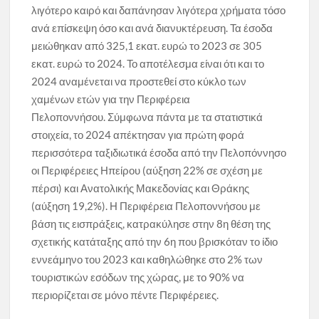
λιγότερο καιρό και δαπάνησαν λιγότερα χρήματα τόσο
ανά επίσκεψη όσο και ανά διανυκτέρευση. Τα έσοδα
μειώθηκαν από 325,1 εκατ. ευρώ το 2023 σε 305
εκατ. ευρώ το 2024. Το αποτέλεσμα είναι ότι και το
2024 αναμένεται να προστεθεί στο κύκλο των
χαμένων ετών για την Περιφέρεια
Πελοποννήσου. Σύμφωνα πάντα με τα στατιστικά
στοιχεία, το 2024 απέκτησαν για πρώτη φορά
περισσότερα ταξιδιωτικά έσοδα από την Πελοπόννησο
οι Περιφέρειες Ηπείρου (αύξηση 22% σε σχέση με
πέρσι) και Ανατολικής Μακεδονίας και Θράκης
(αύξηση 19,2%). Η Περιφέρεια Πελοποννήσου με
βάση τις εισπράξεις, κατρακύλησε στην 8η θέση της
σχετικής κατάταξης από την 6η που βρισκόταν το ίδιο
εννεάμηνο του 2023 και καθηλώθηκε στο 2% των
τουριστικών εσόδων της χώρας, με το 90% να
περιορίζεται σε μόνο πέντε Περιφέρειες.