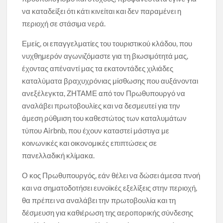
να καταδείξει ότι κάτι κινείται και δεν παραμένει η
περιοχή σε στάσιμα νερά.
Εμείς, οι επαγγελματίες του τουριστικού κλάδου, που
νυχθημερόν αγωνιζόμαστε για τη βιωσιμότητά μας,
έχοντας απέναντί μας τα εκατοντάδες χιλιάδες
καταλύματα βραχυχρόνιας μίσθωσης που αυξάνονται
ανεξέλεγκτα, ΖΗΤΑΜΕ από τον Πρωθυπουργό να
αναλάβει πρωτοβουλίες και να δεσμευτεί για την
άμεση ρύθμιση του καθεστώτος των καταλυμάτων
τύπου Airbnb, που έχουν καταστεί μάστιγα με
κοινωνικές και οικονομικές επιπτώσεις σε
πανελλαδική κλίμακα.
Ο κος Πρωθυπουργός, εάν θέλει να δώσει άμεσα πνοή
και να σηματοδοτήσει ευνοϊκές εξελίξεις στην περιοχή,
θα πρέπει να αναλάβει την πρωτοβουλία και τη
δέσμευση για καθιέρωση της αεροπορικής σύνδεσης