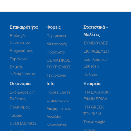
Επικαιρότητα
Φορείς
Στατιστικά –
Μελέτες
Επιλογές
Περιφέρεια
Συντακτών
ΣΥΜΒΟΥΛΕΣ
Μεταφορές
Επιχειρήσεις
ΕΚΠΑΙΔΕΥΣΗ
Πρόσωπα
Top News
Εκδηλώσεις /
ΘΕΜΑΤΙΚΟΣ
Εκθέσεις
Σημεία
ΤΟΥΡΙΣΜΟΣ
ενδιαφέροντος
Πολιτική
Τεχνολογία
Οικονομία
Info
Εταιρεία
Εκδηλώσεις /
Ποιοι είμαστε
ITN ΕΛΛΗΝΙΚΗ
Εκθέσεις
ΕΦΗΜΕΡΙΔΑ
Επικοινωνία
Πολιτισμός
ITN GREEK
Διαφημιστείτε
TOURISM
Ταξίδια
Αγγελίες
Travelmagic
ΕΞΟΠΛΙΣΜΟΣ
Newsletter
Wtg.gr