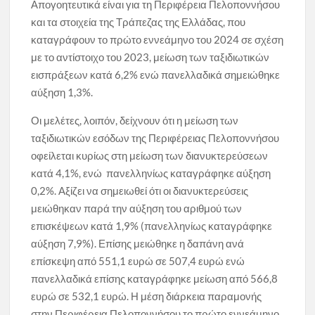
Απογοητευτικά είναι για τη Περιφέρεια Πελοποννήσου
και τα στοιχεία της Τράπεζας της Ελλάδας, που
καταγράφουν το πρώτο εννεάμηνο του 2024 σε σχέση
με το αντίστοιχο του 2023, μείωση των ταξιδιωτικών
εισπράξεων κατά 6,2% ενώ πανελλαδικά σημειώθηκε
αύξηση 1,3%.
Οι μελέτες, λοιπόν, δείχνουν ότι η μείωση των
ταξιδιωτικών εσόδων της Περιφέρειας Πελοποννήσου
οφείλεται κυρίως στη μείωση των διανυκτερεύσεων
κατά 4,1%, ενώ πανελληνίως καταγράφηκε αύξηση
0,2%. Αξίζει να σημειωθεί ότι οι διανυκτερεύσεις
μειώθηκαν παρά την αύξηση του αριθμού των
επισκέψεων κατά 1,9% (πανελληνίως καταγράφηκε
αύξηση 7,9%). Επίσης μειώθηκε η δαπάνη ανά
επίσκεψη από 551,1 ευρώ σε 507,4 ευρώ ενώ
πανελλαδικά επίσης καταγράφηκε μείωση από 566,8
ευρώ σε 532,1 ευρώ. Η μέση διάρκεια παραμονής
στην Περιφέρεια Πελοποννήσου το πρώτο εννεάμηνο