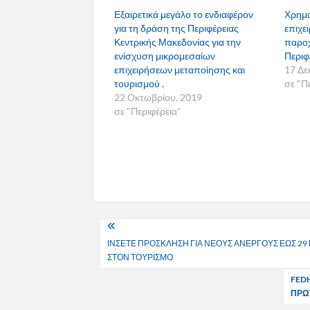
Εξαιρετικά μεγάλο το ενδιαφέρον
Χρημα
για τη δράση της Περιφέρειας
επιχε
Κεντρικής Μακεδονίας για την
παροχ
ενίσχυση μικρομεσαίων
Περιφ
επιχειρήσεων μεταποίησης και
17 Δε
τουρισμού .
σε "Π
22 Οκτωβρίου, 2019
σε "Περιφέρεια"
Πλοήγηση
ΙΝΣΕΤΕ ΠΡΟΣΚΛΗΣΗ ΓΙΑ ΝΕΟΥΣ ΑΝΕΡΓΟΥΣ ΕΩΣ 29
άρθρων
ΣΤΟΝ ΤΟΥΡΙΣΜΟ
FED
ΠΡΩ