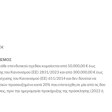
00€
ΙΣΜΟΣ
θε επενδυτικού σχεδίου κυμαίνεται από 50.000,00 € έως
σης του Κανονισμού (ΕΕ) 2831/2023 και από 300.000,00 € έως
νίσχυσης του Κανονισμού (ΕΕ) 651/2014 και δεν δύναται να
σιών προσαυξημένο κατά 20% που επετεύχθη σε μία από τις δύο
ήσεις, πριν την ημερομηνία προκήρυξης της πρόσκλησης (2022 ή