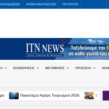
ΡΟΗ ΕΙΔΗΣΕΩΝ
ΑΡΘΡΑ ΑΝΑΓΝΩΣΤΩΝ
ΤΑΥΤΟΤΗΤΑ
ITNNEWS
International
Tourism
News
ΙΑ
ΕΠΙΧΕΙΡΗΣΕΙΣ
ΜΕΤΑΦΟΡΕΣ
ΠΡΟΣΩΠΑ
ΘΕΜ
Παγκόσμια Ημέρα Τουρισμού 2026
Συνάντηση του Συλλ