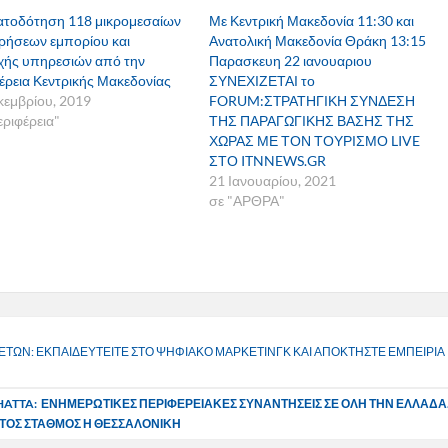
τοδότηση 118 μικρομεσαίων
Με Κεντρική Μακεδονία 11:30 και
ιρήσεων εμπορίου και
Ανατολική Μακεδονία Θράκη 13:15
ής υπηρεσιών από την
Παρασκευη 22 ιανουαριου
έρεια Κεντρικής Μακεδονίας
ΣΥΝΕΧΙΖΕΤΑΙ το
κεμβρίου, 2019
FORUM:ΣTΡΑΤΗΓΙΚΗ ΣΥΝΔΕΣΗ
εριφέρεια"
ΤΗΣ ΠΑΡΑΓΩΓΙΚΗΣ ΒΑΣΗΣ ΤΗΣ
ΧΩΡΑΣ ΜΕ ΤΟΝ ΤΟΥΡΙΣΜΟ LIVE
ΣΤΟ ITNNEWS.GR
21 Ιανουαρίου, 2021
σε "ΑΡΘΡΑ"
 ΕΤΩΝ: ΕΚΠΑΙΔΕΥΤΕΙΤΕ ΣΤΟ ΨΗΦΙΑΚΟ ΜΑΡΚΕΤΙΝΓΚ ΚΑΙ ΑΠΟΚΤΗΣΤΕ ΕΜΠΕΙΡΙΑ
HATTA: ΕΝΗΜΕΡΩΤΙΚΕΣ ΠΕΡΙΦΕΡΕΙΑΚΕΣ ΣΥΝΑΝΤΗΣΕΙΣ ΣΕ ΟΛΗ ΤΗΝ ΕΛΛΑΔΑ
ΤΟΣ ΣΤΑΘΜΟΣ Η ΘΕΣΣΑΛΟΝΙΚΗ