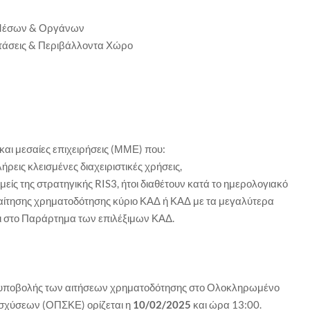
 Μέσων & Οργάνων
στάσεις & Περιβάλλοντα Χώρο
 και μεσαίες επιχειρήσεις (ΜΜΕ) που:
λήρεις κλεισμένες διαχειριστικές χρήσεις,
είς της στρατηγικής RIS3, ήτοι διαθέτουν κατά το ημερολογιακό
ς αίτησης χρηματοδότησης κύριο ΚΑΔ ή ΚΑΔ με τα μεγαλύτερα
 στο Παράρτημα των επιλέξιμων ΚΑΔ.
 υποβολής των αιτήσεων χρηματοδότησης στο Ολοκληρωμένο
σχύσεων (ΟΠΣΚΕ) ορίζεται η
10/02/2025
και ώρα 13:00.