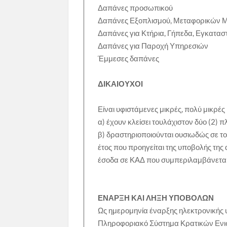
Δαπάνες προσωπικού
Δαπάνες Εξοπλισμού, Μεταφορικών
Δαπάνες για Κτήρια, Γήπεδα, Εγκατα
Δαπάνες για Παροχή Υπηρεσιών
Έμμεσες δαπάνες
ΔΙΚΑΙΟΥΧΟΙ
Είναι υφιστάμενες μικρές, πολύ μικρές
α) έχουν κλείσει τουλάχιστον δύο (2) π
β) δραστηριοποιούνται ουσιωδώς σε τομ
έτος που προηγείται της υποβολής τη
έσοδα σε ΚΑΔ που συμπεριλαμβάνεται
ΕΝΑΡΞΗ ΚΑΙ ΛΗΞΗ ΥΠΟΒΟΛΩΝ
Ως ημερομηνία έναρξης ηλεκτρονικής
Πληροφοριακό Σύστημα Κρατικών Ενι