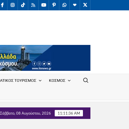
facebook
Instagram
TikTok
RSS
youtube
Pinterest
WhatsApp
Telegram
X
/
Twitter
Search for:
ΑΤΙΚΟΣ ΤΟΥΡΙΣΜΟΣ
ΚΟΣΜΟΣ
όγου Υπαλλήλων Ε.Ο.Τ. με τον Τομέα Τουρισμού του κόμματος ΄΄
Σάββατο, 08 Αυγούστου, 2026
11:11:37 AM