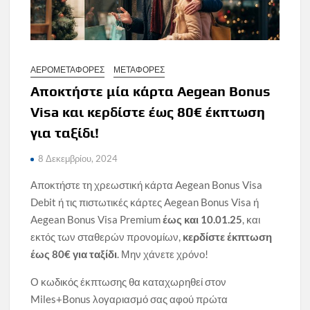
ΑΕΡΟΜΕΤΑΦΟΡΕΣ
ΜΕΤΑΦΟΡΕΣ
Αποκτήστε μία κάρτα Aegean Bonus
Visa και κερδίστε έως 80€ έκπτωση
για ταξίδι!
8 Δεκεμβρίου, 2024
Αποκτήστε τη χρεωστική κάρτα Aegean Bonus Visa
Debit ή τις πιστωτικές κάρτες Aegean Bonus Visa ή
Aegean Bonus Visa Premium
έως και 10.01.25
, και
εκτός των σταθερών προνομίων,
κερδίστε έκπτωση
έως 80€ για ταξίδι
. Μην χάνετε χρόνο!
Ο κωδικός έκπτωσης θα καταχωρηθεί στον
Miles+Bonus λογαριασμό σας αφού πρώτα