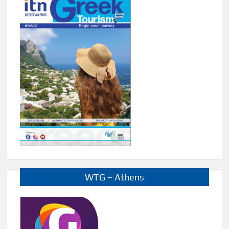
WTG – Athens