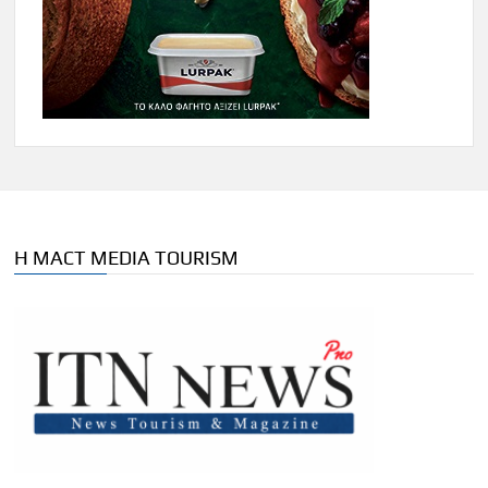
Η MACT MEDIA TOURISM