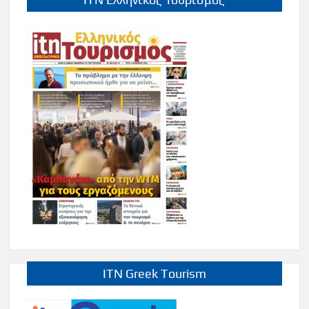
ITN Greek Tourism