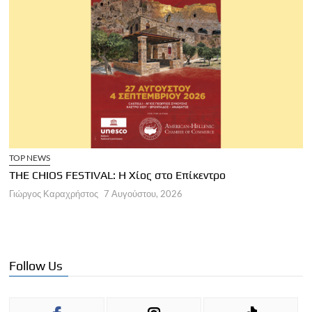
TOP NEWS
THE CHIOS FESTIVAL: Η Χίος στο Επίκεντρο
Α
Γιώργος Καραχρήστος
7 Αυγούστου, 2026
Π
Γ
Follow Us