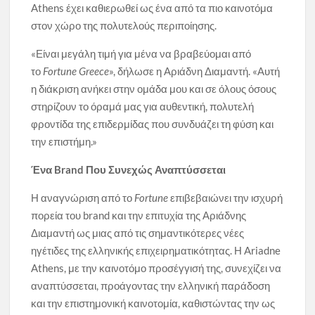
Athens έχει καθιερωθεί ως ένα από τα πιο καινοτόμα
στον χώρο της πολυτελούς περιποίησης.
«Είναι μεγάλη τιμή για μένα να βραβεύομαι από
το
Fortune Greece
», δήλωσε η Αριάδνη Διαμαντή. «Αυτή
η διάκριση ανήκει στην ομάδα μου και σε όλους όσους
στηρίζουν το όραμά μας για αυθεντική, πολυτελή
φροντίδα της επιδερμίδας που συνδυάζει τη φύση και
την επιστήμη.»
Ένα Brand Που Συνεχώς Αναπτύσσεται
Η αναγνώριση από το
Fortune
επιβεβαιώνει την ισχυρή
πορεία του brand και την επιτυχία της Αριάδνης
Διαμαντή ως μιας από τις σημαντικότερες νέες
ηγέτιδες της ελληνικής επιχειρηματικότητας. Η Ariadne
Athens, με την καινοτόμο προσέγγισή της, συνεχίζει να
αναπτύσσεται, προάγοντας την ελληνική παράδοση
και την επιστημονική καινοτομία, καθιστώντας την ως