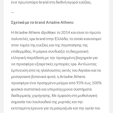
ένα πρωτοπόρο brand στη διεθνή αγορά ευεξίας.
—
Σχετικά με το
brand
Ariadne
Athens
:
Η Ariadne Athens ιδρύθηκε το 2014 και είναι το πρώτο
πολυτελές spa brand στην Ελλάδα, το οποίο καινοτομεί
στον τομέα της ευεξίας και της περιποίησης της
επιδερμίδας. Η μάρκα συνδυάζει τη διαχρονική
ελληνική παράδοση με την προηγμένη βιοχημεία για
να προσφέρει εξαιρετικές εμπειρίες spa. Αντλώντας
έμπνευση από τις ηλιόλουστες ακτές του Αιγαίου και τα
μεσογειακά βοτανικά φυτά, η Ariadne Athens
προσφέρει ένα προηγμένο μείγμα από 93% έως 100%
φυσικά συστατικά και υπερσύγχρονα συστήματα
διαδερμικής χορήγησης. Με έμφαση στη μυθολογική
σημασία του λουλουδιού της μυρτιάς και την
εκτεταμένη έρευνα για τη μακροζωία και την υγεία του