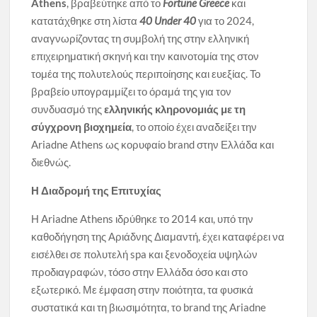
Athens
, βραβεύτηκε από το
Fortune Greece
και
κατατάχθηκε στη λίστα
40 Under 40
για το 2024,
αναγνωρίζοντας τη συμβολή της στην ελληνική
επιχειρηματική σκηνή και την καινοτομία της στον
τομέα της πολυτελούς περιποίησης και ευεξίας. Το
βραβείο υπογραμμίζει το όραμά της για τον
συνδυασμό της
ελληνικής κληρονομιάς με τη
σύγχρονη βιοχημεία
, το οποίο έχει αναδείξει την
Ariadne Athens ως κορυφαίο brand στην Ελλάδα και
διεθνώς.
Η Διαδρομή της Επιτυχίας
Η Ariadne Athens ιδρύθηκε το 2014 και, υπό την
καθοδήγηση της Αριάδνης Διαμαντή, έχει καταφέρει να
εισέλθει σε πολυτελή spa και ξενοδοχεία υψηλών
προδιαγραφών, τόσο στην Ελλάδα όσο και στο
εξωτερικό. Με έμφαση στην ποιότητα, τα φυσικά
συστατικά και τη βιωσιμότητα, το brand της Ariadne