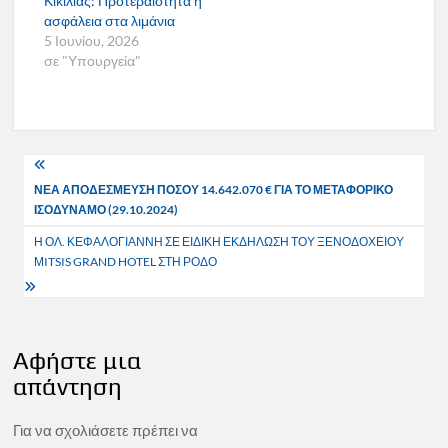
Κικίλιας: Προτεραιότητα η
ασφάλεια στα λιμάνια
5 Ιουνίου, 2026
σε "Υπουργεία"
Πλοήγηση
ΝΕΑ ΑΠΟΔΕΣΜΕΥΣΗ ΠΟΣΟΥ 14.642.070 € ΓΙΑ ΤΟ ΜΕΤΑΦΟΡΙΚΟ
άρθρων
ΙΣΟΔΥΝΑΜΟ (29.10.2024)
Η ΟΛ. ΚΕΦΑΛΟΓΙΑΝΝΗ ΣΕ ΕΙΔΙΚΗ ΕΚΔΗΛΩΣΗ ΤΟΥ ΞΕΝΟΔΟΧΕΙΟΥ
ΜITSIS GRAND HOTEL ΣΤΗ ΡΟΔΟ
Αφήστε μια
απάντηση
Για να σχολιάσετε πρέπει να