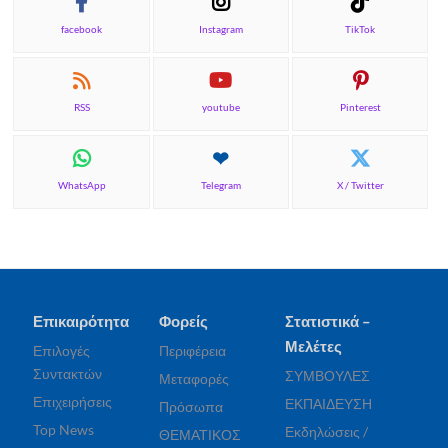
facebook
Instagram
TikTok
RSS
youtube
Pinterest
WhatsApp
Telegram
X / Twitter
Επικαιρότητα
Φορείς
Στατιστικά –
Μελέτες
Επιλογές
Περιφέρεια
Συντακτών
ΣΥΜΒΟΥΛΕΣ
Μεταφορές
Επιχειρήσεις
ΕΚΠΑΙΔΕΥΣΗ
Πρόσωπα
Top News
Εκδηλώσεις /
ΘΕΜΑΤΙΚΟΣ