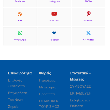
facebook
Instagram
TikTok
RSS
youtube
Pinterest
WhatsApp
Telegram
X / Twitter
Επικαιρότητα
Φορείς
Στατιστικά –
Μελέτες
Επιλογές
Περιφέρεια
Συντακτών
ΣΥΜΒΟΥΛΕΣ
Μεταφορές
Επιχειρήσεις
ΕΚΠΑΙΔΕΥΣΗ
Πρόσωπα
Top News
Εκδηλώσεις /
ΘΕΜΑΤΙΚΟΣ
Εκθέσεις
Σημεία
ΤΟΥΡΙΣΜΟΣ