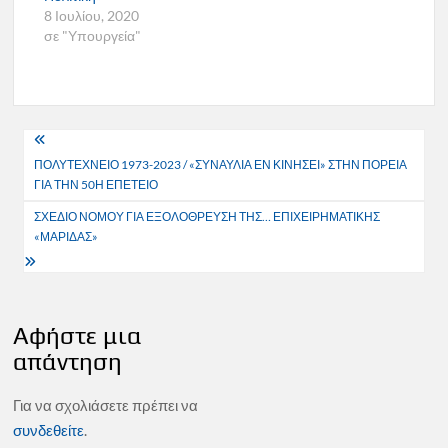
8 Ιουλίου, 2020
σε "Υπουργεία"
Πλοήγηση
ΠΟΛΥΤΕΧΝΕΙΟ 1973-2023 / «ΣΥΝΑΥΛΙΑ ΕΝ ΚΙΝΗΣΕΙ» ΣΤΗΝ ΠΟΡΕΙΑ
άρθρων
ΓΙΑ ΤΗΝ 50Η ΕΠΕΤΕΙΟ
ΣΧΕΔΙΟ ΝΟΜΟΥ ΓΙΑ ΕΞΟΛΟΘΡΕΥΣΗ ΤΗΣ… ΕΠΙΧΕΙΡΗΜΑΤΙΚΗΣ
«ΜΑΡΙΔΑΣ»
Αφήστε μια
απάντηση
Για να σχολιάσετε πρέπει να
συνδεθείτε
.