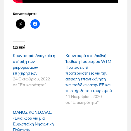
Κοινοποιήστε:
Σχετικά
Κουντουρά: Αναγκαία η
Κουντουρά στη Διεθνή
στήριξη των
Έκθεση Τουρισμού WTM:
μικρομεσαίων
Προτάσεις &
επιχειρήσεων
προτεραιότητες για την
24 Οκτωβρίου, 2022
ασφαλή επανεκκίνηση
σε "Επικαιρότητα"
των ταξιδίων στην ΕΕ και
τη στήριξη του τουρισμού
11 Νοεμβρίου, 2020
σε "Επικαιρότητα"
ΜΑΝΟΣ ΚΟΝΣΟΛΑΣ:
«Είναι ώρα για μια
Ευρωπαϊκή Νησιωτική
Πολιτική»