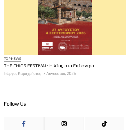
TOP NEWS
THE CHIOS FESTIVAL: Η Χίος στο Επίκεντρο
Α
Γιώργος Καραχρήστος
7 Αυγούστου, 2026
Π
Γ
Follow Us