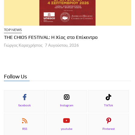
TOP NEWS
THE CHIOS FESTIVAL: Η Χίος στο Επίκεντρο
Α
Γιώργος Καραχρήστος
7 Αυγούστου, 2026
Π
Γ
Follow Us
facebook
Instagram
TikTok
RSS
youtube
Pinterest