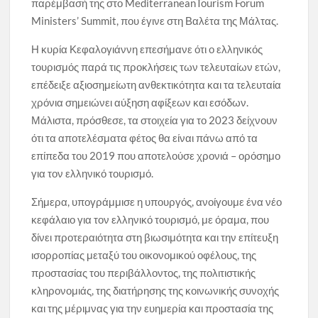
παρέμβασή της στο MediterraneanTourism Forum
Ministers’ Summit, που έγινε στη Βαλέτα της Μάλτας.
Η κυρία Κεφαλογιάννη επεσήμανε ότι ο ελληνικός
τουρισμός παρά τις προκλήσεις των τελευταίων ετών,
επέδειξε αξιοσημείωτη ανθεκτικότητα και τα τελευταία
χρόνια σημειώνει αύξηση αφίξεων και εσόδων.
Μάλιστα, πρόσθεσε, τα στοιχεία για το 2023 δείχνουν
ότι τα αποτελέσματα φέτος θα είναι πάνω από τα
επίπεδα του 2019 που αποτελούσε χρονιά – ορόσημο
για τον ελληνικό τουρισμό.
Σήμερα, υπογράμμισε η υπουργός, ανοίγουμε ένα νέο
κεφάλαιο για τον ελληνικό τουρισμό, με όραμα, που
δίνει προτεραιότητα στη βιωσιμότητα και την επίτευξη
ισορροπίας μεταξύ του οικονομικού οφέλους, της
προστασίας του περιβάλλοντος, της πολιτιστικής
κληρονομιάς, της διατήρησης της κοινωνικής συνοχής
και της μέριμνας για την ευημερία και προστασία της