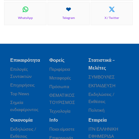
WhatsApp
Telegram
X / Twitter
Επικαιρότητα
Φορείς
Στατιστικά –
Μελέτες
Επιλογές
Περιφέρεια
Συντακτών
ΣΥΜΒΟΥΛΕΣ
Μεταφορές
Επιχειρήσεις
ΕΚΠΑΙΔΕΥΣΗ
Πρόσωπα
Top News
Εκδηλώσεις /
ΘΕΜΑΤΙΚΟΣ
Εκθέσεις
Σημεία
ΤΟΥΡΙΣΜΟΣ
ενδιαφέροντος
Πολιτική
Τεχνολογία
Οικονομία
Info
Εταιρεία
Εκδηλώσεις /
Ποιοι είμαστε
ITN ΕΛΛΗΝΙΚΗ
Εκθέσεις
ΕΦΗΜΕΡΙΔΑ
Επικοινωνία