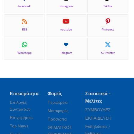
facebook
Instagram
TikTok
RSS
youtube
Pinterest
WhatsApp
Telegram
X / Twitter
Επικαιρότητα
Φορείς
Στατιστικά –
Μελέτες
Επιλογές
Περιφέρεια
Συντακτών
ΣΥΜΒΟΥΛΕΣ
Μεταφορές
Επιχειρήσεις
ΕΚΠΑΙΔΕΥΣΗ
Πρόσωπα
Top News
Εκδηλώσεις /
ΘΕΜΑΤΙΚΟΣ
Εκθέσεις