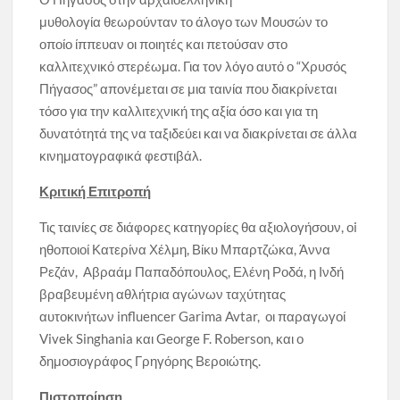
μυθολογία θεωρούνταν το άλογο των Μουσών το
οποίο ίππευαν οι ποιητές και πετούσαν στο
καλλιτεχνικό στερέωμα. Για τον λόγο αυτό ο “Χρυσός
Πήγασος” απονέμεται σε μια ταινία που διακρίνεται
τόσο για την καλλιτεχνική της αξία όσο και για τη
δυνατότητά της να ταξιδεύει και να διακρίνεται σε άλλα
κινηματογραφικά φεστιβάλ.
Κριτική Επιτροπή
Τις ταινίες σε διάφορες κατηγορίες θα αξιολογήσουν, οi
ηθοποιοί Κατερίνα Χέλμη, Βίκυ Μπαρτζώκα, Άννα
Ρεζάν, Αβραάμ Παπαδόπουλος, Ελένη Ροδά, η Ινδή
βραβευμένη αθλήτρια αγώνων ταχύτητας
αυτοκινήτων influencer Garima Avtar, οι παραγωγοί
Vivek Singhania και George F. Roberson, και ο
δημοσιογράφος Γρηγόρης Βεροιώτης.
Πιστοποίηση