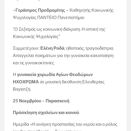
–
Γεράσιμος Προδρομίτης –
Καθηγητής Κοινωνικής
Ψυχολογίας ΠΑΝΤΕΙΟ Πανεπιστήμιο
“Ο Σεξισμός ως κοινωνική διάκριση. Η οπτική της
Κοινωνικής Ψυχολογίας”
Συμμετέχουν:
Ελένη Ροδά
, ηθοποιός, τραγουδίστρια.
Απαγγελία ποιημάτων για την γυναικεία κακοποίηση
και τις γυναικοκτονίες
Η
γυναικεία χορωδία Αγίων Θεοδώρων
ΗΧΟΧΡΩΜΑ
σε μουσική διεύθυνση Ελευθερίας
Βογιατζή.
25
Νοεμβρίου – Παρασκευή
Πρόσκληση σχολείων
και κοινού
Ημερίδα «Η ανάγκη προστασίας του νερού και ο ρόλος