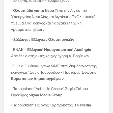
του βιο-πρεσβευτή» – Συμμετέχουν:
–
Ολυμπιάδα για το Νερό
(Υπό την Αιγίδα του
Υπουργείου Ναυτιλίας και Αιγαίου)
–
Το Ολυμπιακό
πνεύμα είναι οδηγός και η αρχαία ελληνική
γραμματεία η βάση.
–
Σύλλογος Ελλήνων Ολυμπιονικών
–
ENAK – Ελληνική Ναυαγοσωστική Ακαδημία
–
Ασφάλεια στις ακτές και χορήγηση Α΄ Βοηθειών
-Ομιλία: “Η δύναμη των ΜΜΕ στην διαμόρφωση της
κοινωνίας”, Σάγια Τσαουσίδου – Προεδρος
Ένωσης
Ευρωπαίων Δημοσιογράφων
-Παρουσίαση:“Action in Greece”, Σοφία Στάμου,
Πρόεδρος
Sigma Media Group
-Παρουσίαση: Γιώργος Καραχρηστος
ΙΤΝ
Media