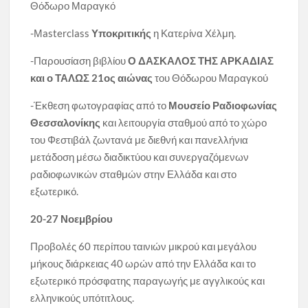
Θόδωρο Μαραγκό
-Μasterclass
Υποκριτικής
η Κατερίνα Χέλμη.
-Παρουσίαση βιβλίου
Ο ΔΑΣΚΑΛΟΣ ΤΗΣ ΑΡΚΑΔΙΑΣ
και ο ΤΑΛΩΣ 21ος αιώνας
του Θόδωρου Μαραγκού
-Έκθεση φωτογραφίας από το
Μουσείο Ραδιοφωνίας
Θεσσαλονίκης
και λειτουργία σταθμού από το χώρο
του Φεστιβάλ ζωντανά με διεθνή και πανελλήνια
μετάδοση μέσω διαδικτύου και συνεργαζόμενων
ραδιοφωνικών σταθμών στην Ελλάδα και στο
εξωτερικό.
20-27 Νοεμβρίου
Προβολές 60 περίπου ταινιών μικρού και μεγάλου
μήκους διάρκειας 40 ωρών από την Eλλάδα και το
εξωτερικό πρόσφατης παραγωγής με αγγλικούς και
ελληνικούς υπότιτλους.