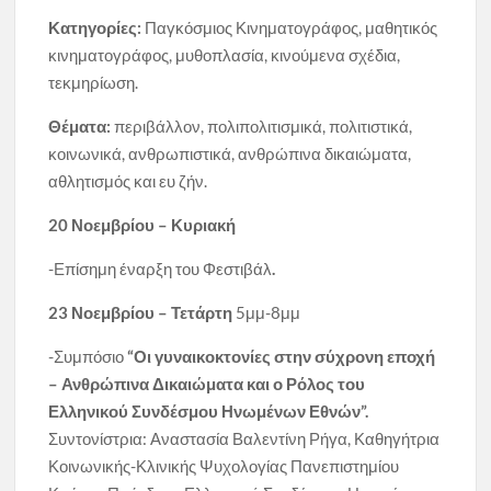
Κατηγορίες:
Παγκόσμιος Κινηματογράφος, μαθητικός
κινηματογράφος, μυθοπλασία, κινούμενα σχέδια,
τεκμηρίωση.
Θέματα
:
περιβάλλον, πολιπολιτισμικά, πολιτιστικά,
κοινωνικά, ανθρωπιστικά, ανθρώπινα δικαιώματα,
αθλητισμός και ευ ζήν.
20 Νοεμβρίου – Κυριακή
-Επίσημη έναρξη του Φεστιβάλ
.
23 Νοεμβρίου
–
Τετάρτη
5μμ-8μμ
-Συμπόσιο
“
Οι γυναικοκτονίες στην σύχρονη
εποχή
–
Ανθρώπινα Δικαιώματα και ο Ρόλος του
Ελληνικού Συνδέσμου Ηνωμένων Εθνών
”.
Συντονίστρια: Αναστασία Βαλεντίνη Ρήγα, Καθηγήτρια
Κοινωνικής-Κλινικής Ψυχολογίας Πανεπιστημίου