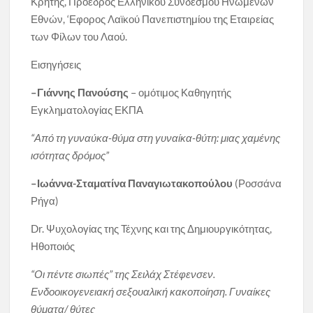
Κρήτης, Πρόεδρος Ελληνικού Συνδέσμου Ηνωμένων
Εθνών, ‘Εφορος Λαϊκού Πανεπιστημίου της Εταιρείας
των Φίλων του Λαού.
Εισηγήσεις
–
Γιάννης Πανούσης
– ομότιμος Καθηγητής
Εγκληματολογίας ΕΚΠΑ
“Από τη γυναύκα-θύμα στη γυναίκα-θύτη: μιας χαμένης
ισότητας δρόμος”
–
Ιωάννα-Σταματίνα Παναγιωτακοπούλου
(Ροσσάνα
Ρήγα)
Dr. Ψυχολογίας της Τέχνης και της Δημιουργικότητας,
Ηθοποιός
“Οι πέντε σιωπές” της Σειλάχ Στέφενσεν.
Ενδοοικογενειακή σεξουαλική κακοποίηση. Γυναίκες
θύματα/ θύτες