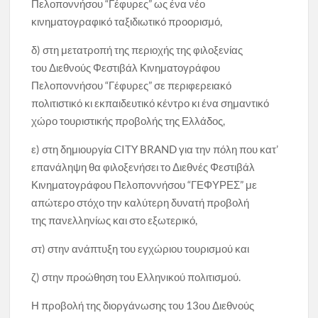
Πελοποννήσου “Γέφυρες” ως ένα νέο
κινηματογραφικό ταξιδιωτικό προορισμό,
δ) στη μετατροπή της περιοχής της φιλοξενίας
του Διεθνούς Φεστιβάλ Κινηματογράφου
Πελοποννήσου “Γέφυρες” σε περιφερειακό
πολιτιστικό κι εκπαιδευτικό κέντρο κι ένα σημαντικό
χώρο τουριστικής προβολής της Ελλάδος,
ε) στη δημιουργία CITY BRAND για την πόλη που κατ’
επανάληψη θα φιλοξενήσει το Διεθνές Φεστιβάλ
Κινηματογράφου Πελοποννήσου “ΓΕΦΥΡΕΣ” με
απώτερο στόχο την καλύτερη δυνατή προβολή
της πανελληνίως και στο εξωτερικό,
στ) στην ανάπτυξη του εγχώριου τουρισμού και
ζ) στην προώθηση του Eλληνικού πολιτισμού.
Η προβολή της διοργάνωσης του 13ου Διεθνούς