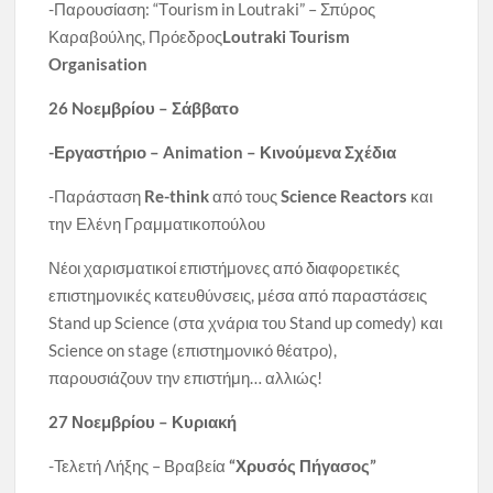
-Παρουσίαση: “Τourism in Loutraki” – Σπύρος
Καραβούλης, Πρόεδρος
Loutraki Tourism
Organisation
26 No
εμβρίου – Σάββατο
-Εργαστήριο –
Animation
–
Κινούμενα Σχέδια
-Παράσταση
Re-think
από τους
Science Reactors
και
την Ελένη Γραμματικοπούλου
Νέοι χαρισματικοί επιστήμονες από διαφορετικές
επιστημονικές κατευθύνσεις, μέσα από παραστάσεις
Stand up Science (στα χνάρια του Stand up comedy) και
Science on stage (επιστημονικό θέατρο),
παρουσιάζουν την επιστήμη… αλλιώς!
27 Νοεμβρίου
–
Κυριακή
-Τελετή Λήξης – Βραβεία
“Χρυσός Πήγασος”