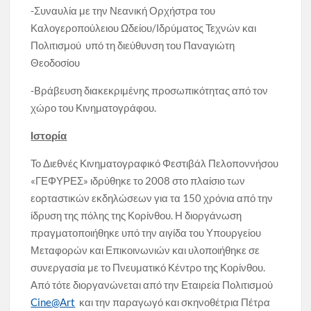
-Συναυλία με την Νεανική Ορχήστρα του
Καλογεροπούλειου Ωδείου/Ιδρύματος Τεχνών και
Πολιτισμού υπό τη διεύθυνση του Παναγιώτη
Θεοδοσίου
-Bράβευση διακεκριμένης προσωπικότητας από τον
χώρο του Κινηματογράφου.
Ιστορία
Το Διεθνές Κινηματογραφικό Φεστιβάλ Πελοποννήσου
«ΓΕΦΥΡΕΣ» ιδρύθηκε το 2008 στο πλαίσιο των
εορταστικών εκδηλώσεων για τα 150 χρόνια από την
ίδρυση της πόλης της Κορίνθου. Η διοργάνωση
πραγματοποιήθηκε υπό την αιγίδα του Υπουργείου
Μεταφορών και Επικοινωνιών και υλοποιήθηκε σε
συνεργασία με το Πνευματικό Κέντρο της Κορίνθου.
Από τότε διοργανώνεται από την Εταιρεία Πολιτισμού
Cine@Art
και την παραγωγό και σκηνοθέτρια Πέτρα