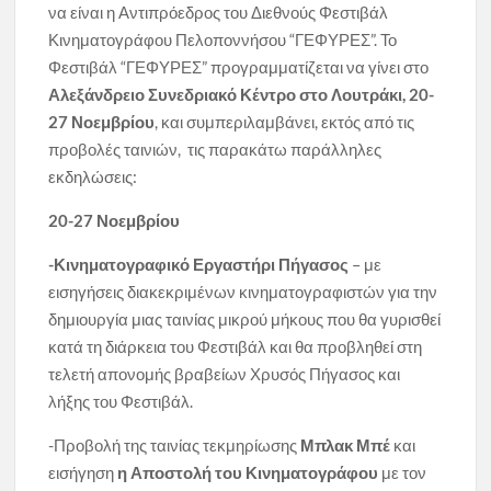
να είναι η Αντιπρόεδρος του Διεθνούς Φεστιβάλ
Κινηματογράφου Πελοποννήσου “ΓΕΦΥΡΕΣ”. Το
Φεστιβάλ “ΓΕΦΥΡΕΣ” προγραμματίζεται να γίνει στο
Αλεξάνδρειο Συνεδριακό Κέντρο στο Λουτράκι, 20-
27 Νοεμβρίου
, και συμπεριλαμβάνει, εκτός από τις
προβολές ταινιών, τις παρακάτω παράλληλες
εκδηλώσεις:
20-27 Νοεμβρίου
-Κινηματογραφικό Εργαστήρι Πήγασος
– με
εισηγήσεις διακεκριμένων κινηματογραφιστών για την
δημιουργία μιας ταινίας μικρού μήκους που θα γυρισθεί
κατά τη διάρκεια του Φεστιβάλ και θα προβληθεί στη
τελετή απονομής βραβείων Χρυσός Πήγασος και
λήξης του Φεστιβάλ.
-Προβολή της ταινίας τεκμηρίωσης
Μπλακ Μπέ
και
εισήγηση
η Αποστολή του Κινηματογράφου
με τον