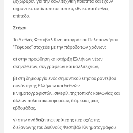
ξεχωρίζουν για την καλλιτεχνική ποιότητα και έχουν
σημαντικό αντίκτυπο σε τοπικό, εθνικό και διεθνές
επίπεδο.
Στόχοι
Το Διεθνές Φεστιβάλ Κινηματογράφου Πελοποννήσου
“Γέφυρες” στοχεύει με την πάροδο των χρόνων:
α) στην προώθηση και στήριξη Ελλήνων νέων
σκηνοθετών, συγγραφέων και καλλιτεχνών,
β) στη δημιουργία ενός σημαντικού ετήσιου ραντεβού
συνάντησης Ελλήνων και διεθνών
κινηματογραφιστών, σινεφίλ, της τοπικής κοινωνίας και
άλλων πολιτιστικών φορέων, διάρκειας μιας
εβδομάδας,
γ) στην ανάδειξη της ευρύτερης περιοχής της
διεξαγωγής του Διεθνούς Φεστιβάλ Κινηματογράφου