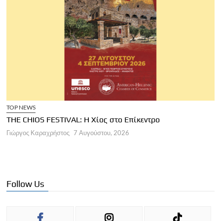
IVAL: Η Χίος στο Επίκεντρο
ΑΡΘΡΑ
τος
7 Αυγούστου, 2026
Παγκόσμια Ημέρα 
Γιώργος Καραχρήστος
Follow Us