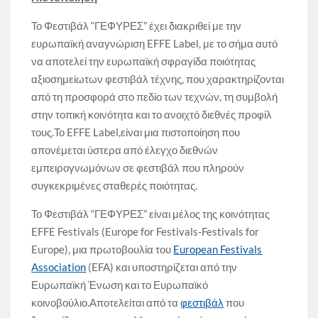
Το Φεστιβάλ “ΓΕΦΥΡΕΣ” έχει διακριθεί με την
ευρωπαϊκή αναγνώριση EFFE Label, με το σήμα αυτό
να αποτελεί την ευρωπαϊκή σφραγίδα ποιότητας
αξιοσημείωτων φεστιβάλ τέχνης, που χαρακτηρίζονται
από τη προσφορά στο πεδίο των τεχνών, τη συμβολή
στην τοπική κοινότητα και το ανοιχτό διεθνές προφίλ
τους.Το EFFE Label,είναι μια πιστοποίηση που
απονέμεται ύστερα από έλεγχο διεθνών
εμπειρογνωμόνων σε φεστιβάλ που πληρούν
συγκεκριμένες σταθερές ποιότητας.
Το Φεστιβάλ “ΓΕΦΥΡΕΣ” είναι μέλος της κοινότητας
EFFE Festivals (Europe for Festivals-Festivals for
Europe), μια πρωτοβουλία του
European Festivals
Association
(EFA) και υποστηρίζεται από την
Ευρωπαϊκή Ένωση και το Ευρωπαϊκό
κοινοβούλιο.Αποτελείται από τα
φεστιβάλ
που