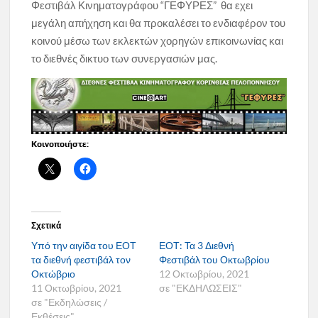
Φεστιβάλ Κινηματογράφου “ΓΕΦΥΡΕΣ” θα εχει
μεγάλη απήχηση και θα προκαλέσει το ενδιαφέρον του
κοινού μέσω των εκλεκτών χορηγών επικοινωνίας και
το διεθνές δικτυο των συνεργασιών μας.
Κοινοποιήστε:
Σχετικά
Υπό την αιγίδα του ΕΟΤ
ΕΟΤ: Τα 3 Διεθνή
τα διεθνή φεστιβάλ τον
Φεστιβάλ του Οκτωβρίου
Οκτώβριο
12 Οκτωβρίου, 2021
11 Οκτωβρίου, 2021
σε "ΕΚΔΗΛΩΣΕΙΣ"
σε "Εκδηλώσεις /
Εκθέσεις"