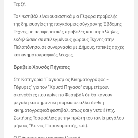
Τερζή.
Το Φεστιβάλ είναι ουσιαστικά μια Γέφυρα προβολής
της δημιουργίας της παγκόσμιας σύγχρονης Έβδομης
Τέχνης με περιφερειακές προβολές και παράλληλες
εκδηλώσεις σε επιλεγμένους χώρους Τέχνης στην
Πελοπόνησο, σε συνεργασία με Δήμους, τοπικές αρχές
και κινηματογραφικές λέσχες.
Βραβείο Χρυσός Πήγασος
Στη Κατηγορία “Παγκόσμιος Κινηματογράφος –
Γέφυρες” για τον “Χρυσό Πήγασο” συμμετέχουν
σκηνοθέτες που κρίνει το Φεστιβάλ ότι θα κάνουν
μεγάλη και σημαντική πορεία σε άλλα διεθνή
κινηματογραφικά φεστιβάλ, όπως και γίνεται! (π.χ.
Σωτήρης Τσαφούλιας με την πρώτη του ταινία μεγάλου
μήκους “Κοινός Παρανομαστής, κ.ά.).
Ο Πήγασος στην αρχαιοελληνική