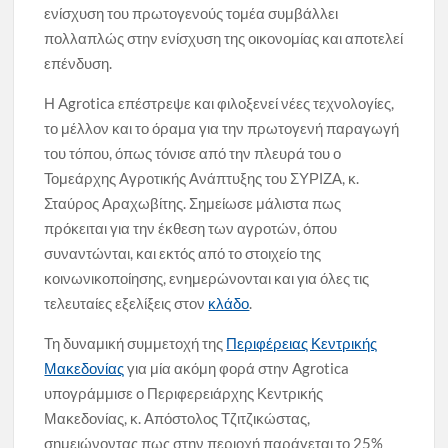
ενίσχυση του πρωτογενούς τομέα συμβάλλει
πολλαπλώς στην ενίσχυση της οικονομίας και αποτελεί
επένδυση.
Η Agrotica επέστρεψε και φιλοξενεί νέες τεχνολογίες,
το μέλλον και το όραμα για την πρωτογενή παραγωγή
του τόπου, όπως τόνισε από την πλευρά του ο
Τομεάρχης Αγροτικής Ανάπτυξης του ΣΥΡΙΖΑ, κ.
Σταύρος Αραχωβίτης. Σημείωσε μάλιστα πως
πρόκειται για την έκθεση των αγροτών, όπου
συναντώνται, και εκτός από το στοιχείο της
κοινωνικοποίησης, ενημερώνονται και για όλες τις
τελευταίες εξελίξεις στον
κλάδο
.
Τη δυναμική συμμετοχή της
Περιφέρειας Κεντρικής
Μακεδονίας
για μία ακόμη φορά στην Agrotica
υπογράμμισε ο Περιφερειάρχης Κεντρικής
Μακεδονίας, κ. Απόστολος Τζιτζικώστας,
σημειώνοντας πως στην περιοχή παράγεται το 25%