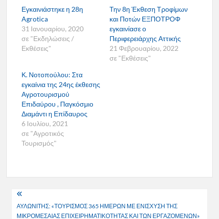
Εγκαινιάστηκε η 28η
Την 8η Έκθεση Τροφίμων
Agrotica
και Ποτών ΕΞΠΟΤΡΟΦ
31 Ιανουαρίου, 2020
εγκαινίασε ο
σε "Εκδηλώσεις /
Περιφερειάρχης Αττικής
Εκθέσεις"
21 Φεβρουαρίου, 2022
σε "Εκθέσεις"
Κ. Νοτοπούλου: Στα
εγκαίνια της 24ης έκθεσης
Αγροτουρισμού
Επιδαύρου , Παγκόσμιο
Διαμάντι η Επίδαυρος
6 Ιουλίου, 2021
σε "Αγροτικός
Τουρισμός"
Πλοήγηση
ΑΥΛΩΝΙΤΗΣ: «ΤΟΥΡΙΣΜΟΣ 365 ΗΜΕΡΩΝ ΜΕ ΕΝΙΣΧΥΣΗ ΤΗΣ
άρθρων
ΜΙΚΡΟΜΕΣΑΙΑΣ ΕΠΙΧΕΙΡΗΜΑΤΙΚΟΤΗΤΑΣ ΚΑΙ ΤΩΝ ΕΡΓΑΖΟΜΕΝΩΝ»