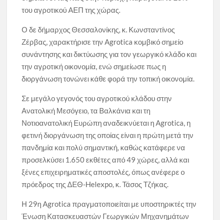
του αγροτικού ΑΕΠ της χώρας.
Ο δε δήμαρχος Θεσσαλονίκης, κ. Κωνσταντίνος
Ζέρβας, χαρακτήρισε την Agrotica κομβικό σημείο
συνάντησης και δικτύωσης για τον γεωργικό κλάδο και
την αγροτική οικονομία, ενώ σημείωσε πως η
διοργάνωση τονώνει κάθε φορά την τοπική οικονομία.
Σε μεγάλο γεγονός του αγροτικού κλάδου στην
Ανατολική Μεσόγειο, τα Βαλκάνια και τη
Νοτιοανατολική Ευρώπη αναδεικνύεται η Agrotica, η
φετινή διοργάνωση της οποίας είναι η πρώτη μετά την
πανδημία και πολύ σημαντική, καθώς κατάφερε να
προσελκύσει 1.650 εκθέτες από 49 χώρες, αλλά και
ξένες επιχειρηματικές αποστολές, όπως ανέφερε ο
πρόεδρος της ΔΕΘ-Helexpo, κ. Τάσος Τζήκας.
Η 29η Agrotica πραγματοποιείται με υποστηρικτές την
Ένωση Κατασκευαστών Γεωργικών Μηχανημάτων