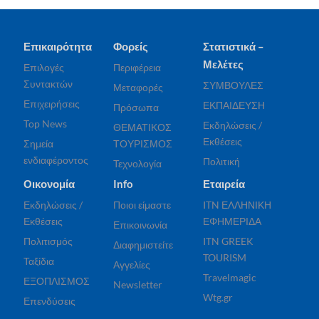
Επικαιρότητα
Φορείς
Στατιστικά –
Μελέτες
Επιλογές
Περιφέρεια
Συντακτών
ΣΥΜΒΟΥΛΕΣ
Μεταφορές
Επιχειρήσεις
ΕΚΠΑΙΔΕΥΣΗ
Πρόσωπα
Top News
Εκδηλώσεις /
ΘΕΜΑΤΙΚΟΣ
Εκθέσεις
Σημεία
ΤΟΥΡΙΣΜΟΣ
ενδιαφέροντος
Πολιτική
Τεχνολογία
Οικονομία
Info
Εταιρεία
Εκδηλώσεις /
Ποιοι είμαστε
ITN ΕΛΛΗΝΙΚΗ
Εκθέσεις
ΕΦΗΜΕΡΙΔΑ
Επικοινωνία
Πολιτισμός
ITN GREEK
Διαφημιστείτε
TOURISM
Ταξίδια
Αγγελίες
Travelmagic
ΕΞΟΠΛΙΣΜΟΣ
Newsletter
Wtg.gr
Επενδύσεις