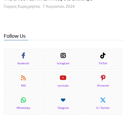
Α
Γιώργος Καραχρήστος
7 Αυγούστου, 2026
Π
Γ
Follow Us
facebook
Instagram
TikTok
RSS
youtube
Pinterest
WhatsApp
Telegram
X / Twitter