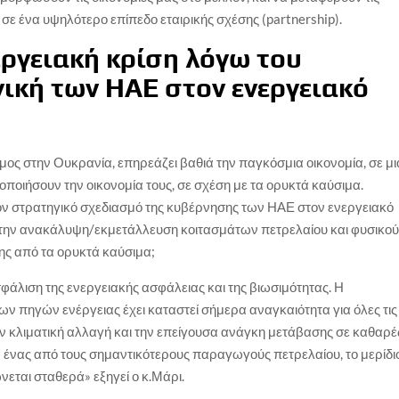
ς σε ένα υψηλότερο επίπεδο εταιρικής σχέσης (partnership).
εργειακή κρίση λόγω του
ική των ΗΑΕ στον ενεργειακό
ος στην Ουκρανία, επηρεάζει βαθιά την παγκόσμια οικονομία, σε μι
ποιήσουν την οικονομία τους, σε σχέση με τα ορυκτά καύσιμα.
τον στρατηγικό σχεδιασμό της κυβέρνησης των ΗΑΕ στον ενεργειακό
 την ανακάλυψη/εκμετάλλευση κοιτασμάτων πετρελαίου και φυσικο
ης από τα ορυκτά καύσιμα;
ασφάλιση της ενεργειακής ασφάλειας και της βιωσιμότητας. Η
ν πηγών ενέργειας έχει καταστεί σήμερα αναγκαιότητα για όλες τις
 κλιματική αλλαγή και την επείγουσα ανάγκη μετάβασης σε καθαρέ
ένας από τους σημαντικότερους παραγωγούς πετρελαίου, το μερίδι
νεται σταθερά» εξηγεί ο κ.Μάρι.