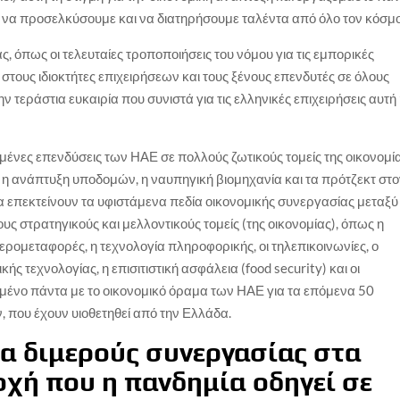
α να προσελκύσουμε και να διατηρήσουμε ταλέντα από όλο τον κόσμο
, όπως οι τελευταίες τροποποιήσεις του νόμου για τις εμπορικές
στους ιδιοκτήτες επιχειρήσεων και τους ξένους επενδυτές σε όλους
ν τεράστια ευκαιρία που συνιστά για τις ελληνικές επιχειρήσεις αυτή
ημένες επενδύσεις των ΗΑΕ σε πολλούς ζωτικούς τομείς της οικονομί
η ανάπτυξη υποδομών, η ναυπηγική βιομηχανία και τα πρότζεκτ στ
α επεκτείνουν τα υφιστάμενα πεδία οικονομικής συνεργασίας μεταξύ
ς στρατηγικούς και μελλοντικούς τομείς (της οικονομίας), όπως η
 αερομεταφορές, η τεχνολογία πληροφορικής, οι τηλεπικοινωνίες, ο
ής τεχνολογίας, η επισιτιστική ασφάλεια (food security) και οι
σμένο πάντα με το οικονομικό όραμα των ΗΑΕ για τα επόμενα 50
 που έχουν υιοθετηθεί από την Ελλάδα.
α διμερούς συνεργασίας στα
ποχή που η πανδημία οδηγεί σε