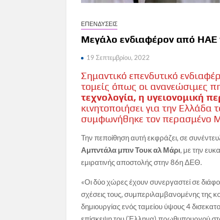
ΕΠΕΝΔΥΣΕΙΣ
Μεγάλο ενδιαφέρον από ΗΑΕ 
19 Σεπτεμβρίου, 2022
Σημαντικό επενδυτικό ενδιαφέ
τομείς όπως οι ανανεώσιμες πη
τεχνολογία, η υγειονομική π
κινητοποιήσει για την Ελλάδα 
συμφωνήθηκε τον περασμένο Μ
Την πεποίθηση αυτή εκφράζει, σε συνέντε
Αμπντάλα μπιν Τουκ αλ Μάρι
, με την ευ
εμιρατινής αποστολής στην 86η ΔΕΘ.
«Οι δύο χώρες έχουν συνεργαστεί σε διάφο
σχέσεις τους, συμπεριλαμβανομένης της κοι
δημιουργίας ενός ταμείου ύψους 4 δισεκατ
επίσκεψη του (Έλληνα) πρωθυπουργού στο