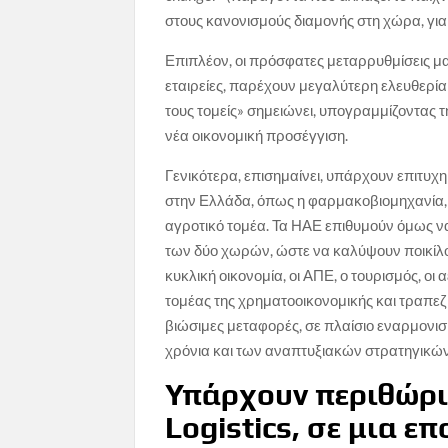
στους κανονισμούς διαμονής στη χώρα, γι
Επιπλέον, οι πρόσφατες μεταρρυθμίσεις μας
εταιρείες, παρέχουν μεγαλύτερη ελευθερία 
τους τομείς» σημειώνει, υπογραμμίζοντας τη
νέα οικονομική προσέγγιση.
Γενικότερα, επισημαίνει, υπάρχουν επιτυχ
στην Ελλάδα, όπως η φαρμακοβιομηχανία, 
αγροτικό τομέα. Τα ΗΑΕ επιθυμούν όμως ν
των δύο χωρών, ώστε να καλύψουν ποικίλου
κυκλική οικονομία, οι ΑΠΕ, ο τουρισμός, οι
τομέας της χρηματοοικονομικής και τραπεζικ
βιώσιμες μεταφορές, σε πλαίσιο εναρμονι
χρόνια και των αναπτυξιακών στρατηγικών,
Υπάρχουν περιθώρι
Logistics, σε μια ε