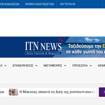
ΡΟΗ ΕΙΔΗΣΕΩΝ
ΑΡΘΡΑ ΑΝΑΓΝΩΣΤΩΝ
ΤΑΥΤΟΤΗΤΑ
ITNNEWS
International
Tourism
News
ΙΑ
ΕΠΙΧΕΙΡΗΣΕΙΣ
ΜΕΤΑΦΟΡΕΣ
ΠΡΟΣΩΠΑ
ΘΕΜ
 Μύκονος αποκτά τη δική της premium σοκολάτα
Η Μεσσ