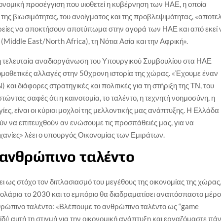
κονομική προσέγγιση που υιοθετεί η κυβέρνηση των ΗΑΕ, η οποία
, της βιωσιμότητας, του ανοίγματος και της προβλεψιμότητας, «αποτελ
ταιρείες να αποκτήσουν αποτύπωμα στην αγορά των ΗΑΕ και από εκεί 
iddle East/North Africa), τη Νότια Ασία και την Αφρική».
ι η τελευταία αναδιοργάνωση του Υπουργικού Συμβουλίου στα ΗΑΕ
ομοθετικές αλλαγές στην 50χρονη ιστορία της χώρας. «Έχουμε έναν
και διάφορες στρατηγικές και πολιτικές για τη στήριξη της ΤΝ, του
ώντας σαφές ότι η καινοτομία, το ταλέντο, η τεχνητή νοημοσύνη, η
ίες, είναι οι κύριοι μοχλοί της μελλοντικής μας ανάπτυξης. Η Ελλάδα
ούν να επιτευχθούν αν ενώσουμε τις προσπάθειές μας, για να
ηχανίες» λέει ο υπουργός Οικονομίας των Εμιράτων.
 ανθρώπινο ταλέντο
ει ως στόχο τον διπλασιασμό του μεγέθους της οικονομίας της χώρας
 δολάρια το 2030 και το εμπόριο θα διαδραματίσει αναπόσπαστο μέρ
νθρώπινο ταλέντο: «Βλέπουμε το ανθρώπινο ταλέντο ως “game
δι) αυτή τη στιγμή για την οικονομική ανάπτυξη και εργαζόμαστε πά