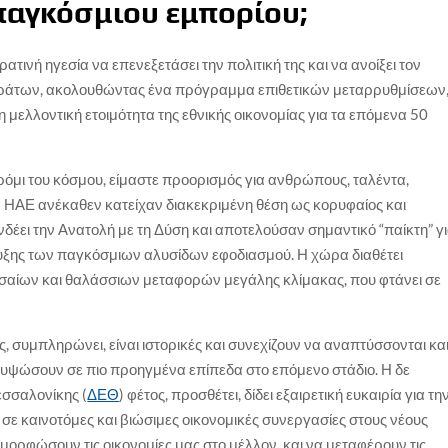
παγκόσμιου εμπορίου;
ατινή ηγεσία να επενεξετάσει την πολιτική της και να ανοίξει τον
Εμιράτων, ακολουθώντας ένα πρόγραμμα επιθετικών μεταρρυθμίσεων
η μελλοντική ετοιμότητα της εθνικής οικονομίας για τα επόμενα 50
όμι του κόσμου, είμαστε προορισμός για ανθρώπους, ταλέντα,
 Τα ΗΑΕ ανέκαθεν κατείχαν διακεκριμένη θέση ως κορυφαίος και
δέει την Ανατολή με τη Δύση και αποτελούσαν σημαντικό “παίκτη” γ
πτυξης των παγκόσμιων αλυσίδων εφοδιασμού. Η χώρα διαθέτει
αίων και θαλάσσιων μεταφορών μεγάλης κλίμακας, που φτάνει σε
, συμπληρώνει, είναι ιστορικές και συνεχίζουν να αναπτύσσονται κα
 ανυψώσουν σε πιο προηγμένα επίπεδα στο επόμενο στάδιο. Η δε
σσαλονίκης (
ΔΕΘ
) φέτος, προσθέτει, δίδει εξαιρετική ευκαιρία για τη
 σε καινοτόμες και βιώσιμες οικονομικές συνεργασίες στους νέους
ιαμορφώσουν τις οικονομίες μας στο μέλλον, και να μεταφέρουν τις