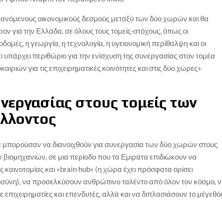
υξανόμενους οικονομικούς δεσμούς μεταξύ των δύο χωρών και θα
ον για την Ελλάδα, σε όλους τους τομείς-στόχους, όπως οι
δομές, η γεωργία, η τεχνολογία, η υγειονομική περίθαλψη και οι
τι υπάρχει περιθώριο για την ενίσχυση της συνεργασίας στον τομέα
αιριών για τις επιχειρηματικές κοινότητες και στις δύο χώρες»
νεργασίας στους τομείς των
έλλοντος
α μπορούσαν να διανοιχθούν για συνεργασία των δύο χωρών στους
ν βιομηχανιών, σε μια περίοδο που τα Εμιράτα επιδιώκουν να
 καινοτομίας και «brain hub» (η χώρα έχει πρόσφατα ορίσει
σύνη), να προσελκύσουν ανθρώπινο ταλέντο από όλον τον κόσμο, 
ε επιχειρηματίες και επενδυτές, αλλά και να διπλασιάσουν το μέγεθό