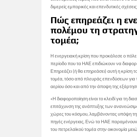
διμερείς εμπορικές και επενδυτικές σχέσει
Πώς επηρεάζει η εν
πολέμου τη στρατηγ
τομέα;
Η ενεργειακή κρίση που προκάλεσε ο πόλεμ
περίοδο που τα ΗΑΕ επιδιώκουν να διαφορο
Επηρεάζει (ή θα επηρεάσει) αυτή η κρίση 
τομέα, τόσο από πλευράς επενδύσεων για
αερίου όσο και από την άποψη της εξάρτησ
«Η διαφοροποίηση είναι το κλειδί για τη δι
επιτάχυνση της ανάπτυξης των ανανεώσιμω
χώρες του κόσμου, λαμβάνοντας υπόψη την
πηγές ενέργειας. Ενώ τα ΗΑΕ παραμένουν 
του πετρελαϊκού τομέα στην οικονομία μειώ