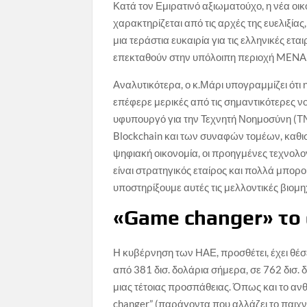
Κατά τον Εμιρατινό αξιωματούχο, η νέα οι
χαρακτηρίζεται από τις αρχές της ευελιξίας
μια τεράστια ευκαιρία για τις ελληνικές ε
επεκταθούν στην υπόλοιπη περιοχή MENA (M
Αναλυτικότερα, ο κ.Μάρι υπογραμμίζει ότ
επέφερε μερικές από τις σημαντικότερες ν
υφυπουργό για την Τεχνητή Νοημοσύνη (ΤΝ) 
Blockchain και των συναφών τομέων, καθιστ
ψηφιακή οικονομία, οι προηγμένες τεχνολογ
είναι στρατηγικός εταίρος και πολλά μπορ
υποστηρίξουμε αυτές τις μελλοντικές βιομ
«Game changer» το
Η κυβέρνηση των ΗΑΕ, προσθέτει, έχει θέσ
από 381 δισ. δολάρια σήμερα, σε 762 δισ.
μιας τέτοιας προσπάθειας. Όπως και το α
changer” (παράγοντα που αλλάζει το παιχνί