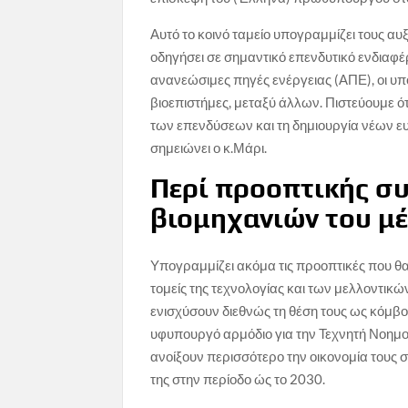
Αυτό το κοινό ταμείο υπογραμμίζει τους α
οδηγήσει σε σημαντικό επενδυτικό ενδιαφέρ
ανανεώσιμες πηγές ενέργειας (ΑΠΕ), οι υπο
βιοεπιστήμες, μεταξύ άλλων. Πιστεύουμε ό
των επενδύσεων και τη δημιουργία νέων ευκ
σημειώνει ο κ.Μάρι.
Περί προοπτικής συ
βιομηχανιών του μ
Υπογραμμίζει ακόμα τις προοπτικές που θ
τομείς της τεχνολογίας και των μελλοντικώ
ενισχύσουν διεθνώς τη θέση τους ως κόμβος
υφυπουργό αρμόδιο για την Τεχνητή Νοημο
ανοίξουν περισσότερο την οικονομία τους σ
της στην περίοδο ώς το 2030.