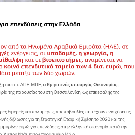
για επενδύσεις στην Ελλάδα
ρον από τα Ηνωμένα Αραβικά Εμιράτα (ΗΑΕ), σε
γές ενέργειας, οι
υποδομές, η γεωργία, η
ερίθαλψη
και οι
βιοεπιστήμες
, αναμένεται να
το
κοινό επενδυτικό ταμείο των 4 δισ. ευρώ
, που
άιο μεταξύ των δύο χωρών.
υξή του στο ΑΠΕ-ΜΠΕ,
ο Εμιρατινός υπουργός Οικονομίας,
καιρία της παρουσίας του στη Θεσσαλονίκη, ως επικεφαλής της
ρες διμερείς και πολυμερείς πρωτοβουλίες που έχουν ενισχύσει τις
νής δήλωσης για τη Στρατηγική Εταιρική Σχέση το 2020 και της
ομμυρίων ευρώ για επενδύσεις στην ελληνική οικονομία, κατά την
 ‘Αμπου Ντάμπι τον περασμένο Μάιο.