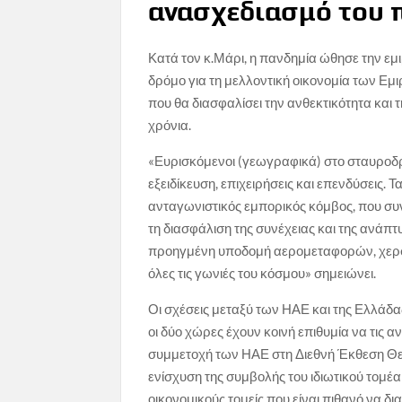
ανασχεδιασμό του 
Κατά τον κ.Μάρι, η πανδημία ώθησε την εμιρ
δρόμο για τη μελλοντική οικονομία των 
που θα διασφαλίσει την ανθεκτικότητα και τ
χρόνια.
«Ευρισκόμενοι (γεωγραφικά) στο σταυροδρ
εξειδίκευση, επιχειρήσεις και επενδύσεις.
ανταγωνιστικός εμπορικός κόμβος, που συν
τη διασφάλιση της συνέχειας και της ανά
προηγμένη υποδομή αερομεταφορών, χερσ
όλες τις γωνιές του κόσμου» σημειώνει.
Οι σχέσεις μεταξύ των ΗΑΕ και της Ελλάδας
οι δύο χώρες έχουν κοινή επιθυμία να τις
συμμετοχή των ΗΑΕ στη Διεθνή Έκθεση Θε
ενίσχυση της συμβολής του ιδιωτικού τομέα
οικονομικούς τομείς που είναι πιθανό να δ