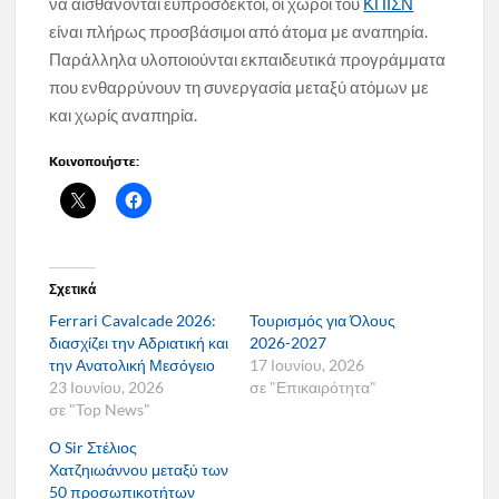
να αισθάνονται ευπρόσδεκτοι, οι χώροι του
ΚΠΙΣΝ
είναι πλήρως προσβάσιμοι από άτομα με αναπηρία.
Παράλληλα υλοποιούνται εκπαιδευτικά προγράμματα
που ενθαρρύνουν τη συνεργασία μεταξύ ατόμων με
και χωρίς αναπηρία.
Κοινοποιήστε:
Σχετικά
Ferrari Cavalcade 2026:
Τουρισμός για Όλους
διασχίζει την Αδριατική και
2026-2027
την Ανατολική Μεσόγειο
17 Ιουνίου, 2026
23 Ιουνίου, 2026
σε "Επικαιρότητα"
σε "Top News"
Ο Sir Στέλιος
Χατζηιωάννου μεταξύ των
50 προσωπικοτήτων