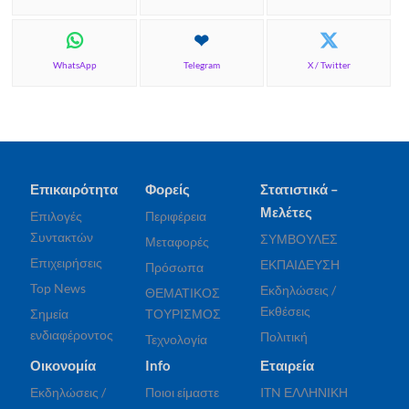
WhatsApp
Telegram
X / Twitter
Επικαιρότητα
Φορείς
Στατιστικά –
Μελέτες
Επιλογές
Περιφέρεια
Συντακτών
ΣΥΜΒΟΥΛΕΣ
Μεταφορές
Επιχειρήσεις
ΕΚΠΑΙΔΕΥΣΗ
Πρόσωπα
Top News
Εκδηλώσεις /
ΘΕΜΑΤΙΚΟΣ
Εκθέσεις
Σημεία
ΤΟΥΡΙΣΜΟΣ
ενδιαφέροντος
Πολιτική
Τεχνολογία
Οικονομία
Info
Εταιρεία
Εκδηλώσεις /
Ποιοι είμαστε
ITN ΕΛΛΗΝΙΚΗ