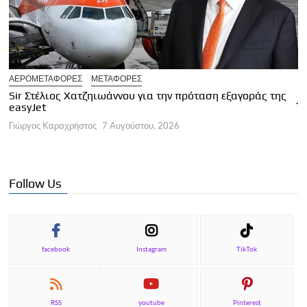
ΑΕΡΟΜΕΤΑΦΟΡΕΣ
ΜΕΤΑΦΟΡΕΣ
Ε
Sir Στέλιος Χατζηιωάννου για την πρόταση εξαγοράς της
Έ
easyJet
Ε
Γιώργος Καραχρήστος
7 Αυγούστου, 2026
Γ
Follow Us
facebook
Instagram
TikTok
RSS
youtube
Pinterest