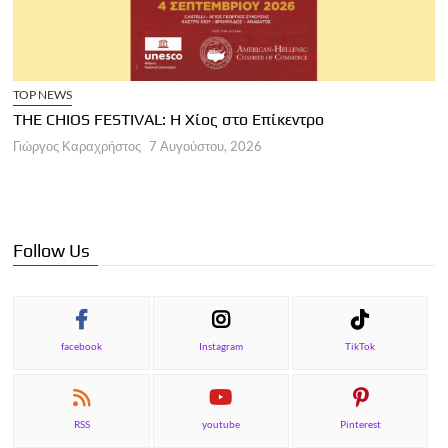
TOP NEWS
THE CHIOS FESTIVAL: Η Χίος στο Επίκεντρο
Α
Γιώργος Καραχρήστος
7 Αυγούστου, 2026
Π
Γ
Follow Us
facebook
Instagram
TikTok
RSS
youtube
Pinterest