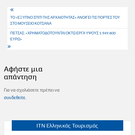
Πλοήγηση
ΤΟ «ΕΞΥΠΝΟ ΣΠΙΤΙ ΤΗΣ ΑΡΧΑΙΟΤΗΤΑΣ» ΑΝΟΙΓΕΙ ΤΙΣ ΠΟΡΤΕΣ ΤΟΥ
άρθρων
ΣΤΟ ΜΟΥΣΕΙΟ ΚΟΤΣΑΝΑ
ΠΕΤΣΑΣ: «ΧΡΗΜΑΤΟΔΟΤΟΥΝΤΑΙ ΟΚΤΩ ΕΡΓΑ ΥΨΟΥΣ 1.949.800
ΕΥΡΩ»
Αφήστε μια
απάντηση
Για να σχολιάσετε πρέπει να
συνδεθείτε
.
ITN Ελληνικός Τουρισμός