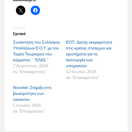
Κοινοποιήστε:
Σχετικά
Συνάντηση του Συλλόγου
ΕΟΤ: Διετής εκκρεμότητα
Υπαλλήλων Ε.Ο.Τ. με τον
στις κρίσεις στελεχών και
Τομέα Τουρισμού του
ερωτήματα για τη
κόμματος ΄΄ΕΛΑΣ ΄΄
λειτουργία των
7 Αυγούστου, 2026
υπηρεσιών
σε "Επικαιρότητα"
12 Ιουνίου, 2026
σε "Επικαιρότητα"
Novotel: Στήριξη στη
βιωσιμότητα των
ωκεανών
5 Ιουνίου, 2026
σε "Επιχειρήσεις"