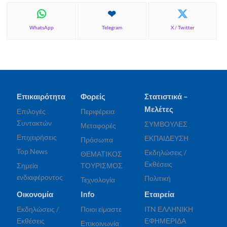
WhatsApp
Telegram
X / Twitter
Επικαιρότητα
Φορείς
Στατιστικά –
Μελέτες
Επιλογές
Περιφέρεια
Συντακτών
ΣΥΜΒΟΥΛΕΣ
Μεταφορές
Επιχειρήσεις
ΕΚΠΑΙΔΕΥΣΗ
Πρόσωπα
Top News
Εκδηλώσεις /
ΘΕΜΑΤΙΚΟΣ
Εκθέσεις
Σημεία
ΤΟΥΡΙΣΜΟΣ
ενδιαφέροντος
Πολιτική
Τεχνολογία
Οικονομία
Info
Εταιρεία
Εκδηλώσεις /
Ποιοι είμαστε
ITN ΕΛΛΗΝΙΚΗ
Εκθέσεις
ΕΦΗΜΕΡΙΔΑ
Επικοινωνία