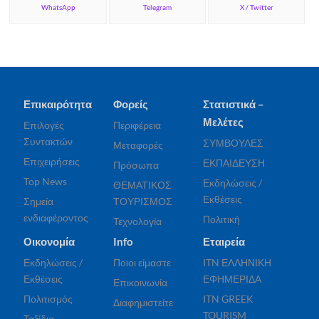
WhatsApp
Telegram
X / Twitter
Επικαιρότητα
Φορείς
Στατιστικά –
Μελέτες
Επιλογές
Περιφέρεια
Συντακτών
ΣΥΜΒΟΥΛΕΣ
Μεταφορές
Επιχειρήσεις
ΕΚΠΑΙΔΕΥΣΗ
Πρόσωπα
Top News
Εκδηλώσεις /
ΘΕΜΑΤΙΚΟΣ
Εκθέσεις
Σημεία
ΤΟΥΡΙΣΜΟΣ
ενδιαφέροντος
Πολιτική
Τεχνολογία
Οικονομία
Info
Εταιρεία
Εκδηλώσεις /
Ποιοι είμαστε
ITN ΕΛΛΗΝΙΚΗ
Εκθέσεις
ΕΦΗΜΕΡΙΔΑ
Επικοινωνία
Πολιτισμός
ITN GREEK
Διαφημιστείτε
TOURISM
Ταξίδια