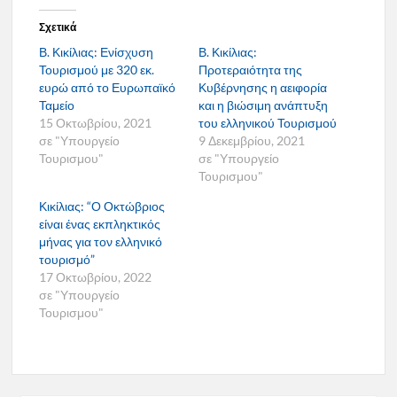
Σχετικά
Β. Κικίλιας: Ενίσχυση
Β. Κικίλιας:
Τουρισμού με 320 εκ.
Προτεραιότητα της
ευρώ από το Ευρωπαϊκό
Κυβέρνησης η αειφορία
Ταμείο
και η βιώσιμη ανάπτυξη
15 Οκτωβρίου, 2021
του ελληνικού Τουρισμού
σε "Υπουργείο
9 Δεκεμβρίου, 2021
Τουρισμου"
σε "Υπουργείο
Τουρισμου"
Κικίλιας: “Ο Οκτώβριος
είναι ένας εκπληκτικός
μήνας για τον ελληνικό
τουρισμό”
17 Οκτωβρίου, 2022
σε "Υπουργείο
Τουρισμου"