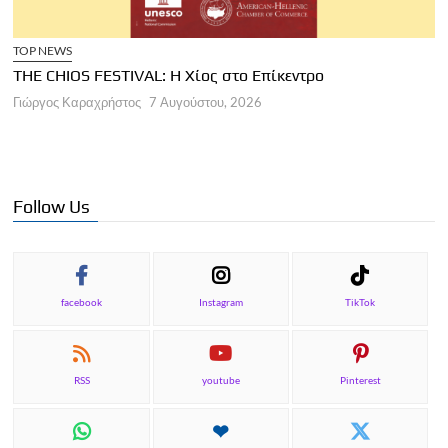
TOP NEWS
THE CHIOS FESTIVAL: Η Χίος στο Επίκεντρο
Α
Γιώργος Καραχρήστος
7 Αυγούστου, 2026
Π
Γ
Follow Us
facebook
Instagram
TikTok
RSS
youtube
Pinterest