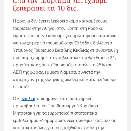
από τον τουρισμό και έχουμε
ξεπεράσει τα 10 δις.
Η χρονιά δεν έχει τελειώσει ακόμα και ναι, έχουμε
τουρίστες στην Αθήνα, στην Κρήτη, στη Ρόδο και
είμαστε έτοιμοι να κάνουμε για πρώτη φορά καμπάνια
για τον χειμερινό τουρισμό στην Ελλάδα», δηλώνει ο
Υπουργός Τουρισμού
Βασίλης Κικίλιας
σε συνέντευξη
που παραχώρησε στον τηλεοπτικό σταθμό France 24,
προσθέτοντας ότι «ο Τουρισμός αποτελεί το 25% του
ΑΕΠ της χώρας, έμμεσα ή άμεσα, συνιστά την
ατμομηχανή της ελληνικής οικονομίας και επενδύουμε
σε αυτό».
Ο κ.
Κικίλιας
επισημαίνει ότι η πετυχημένη
πρωτοβουλία του Πρωθυπουργού Κυριάκου
Μητσοτάκη για τα ευρωπαϊκά πιστοποιητικά
εμβολιασμού «διαμόρφωσε νέες συνθήκες ασφάλειας
και εμπιστοσύνης για τους ταξιδιώτες σε όλη την