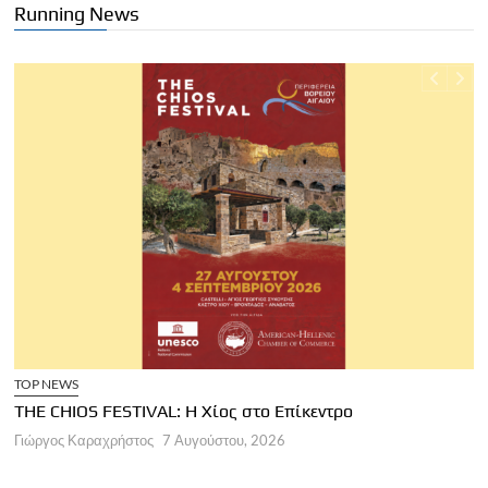
Running News
TOP NEWS
THE CHIOS FESTIVAL: Η Χίος στο Επίκεντρο
Α
Γιώργος Καραχρήστος
7 Αυγούστου, 2026
Π
Γ