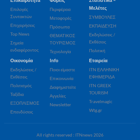
Μελέτες
Επιλογές
Περιφέρεια
Συντακτών
ΣΥΜΒΟΥΛΕΣ
Μεταφορές
Επιχειρήσεις
ΕΚΠΑΙΔΕΥΣΗ
Πρόσωπα
Top News
Εκδηλώσεις /
ΘΕΜΑΤΙΚΟΣ
Εκθέσεις
Σημεία
ΤΟΥΡΙΣΜΟΣ
ενδιαφέροντος
Πολιτική
Τεχνολογία
Οικονομία
Info
Εταιρεία
Εκδηλώσεις /
Ποιοι είμαστε
ITN ΕΛΛΗΝΙΚΗ
Εκθέσεις
ΕΦΗΜΕΡΙΔΑ
Επικοινωνία
Πολιτισμός
ITN GREEK
Διαφημιστείτε
TOURISM
Ταξίδια
Αγγελίες
Travelmagic
ΕΞΟΠΛΙΣΜΟΣ
Newsletter
Wtg.gr
Επενδύσεις
All rights reserved : ITNnews 2026