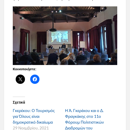
Κοινοποιήστε:
Σχετικά
Γκερέκου: Ο Τουρισμός
Η Ά. Γκερέκου και ο Δ.
για Όλους είναι
Φραγκάκης στο 11o
δημοκρατικό δικαίωμα
Φόρουμ Πολιτιστικών
29 Νοεμβρίου, 2021
Διαδρομών του