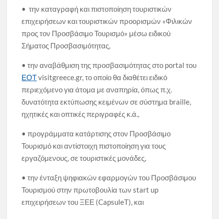
• την καταγραφή και πιστοποίηση τουριστικών
επιχειρήσεων και τουριστικών προορισμών «Φιλικών
προς τον Προσβάσιμο Τουρισμό» μέσω ειδικού
Σήματος Προσβασιμότητας,
• την αναβάθμιση της προσβασιμότητας στο portal του
ΕΟΤ
visitgreece.gr, το οποίο θα διαθέτει ειδικό
περιεχόμενο για άτομα με αναπηρία, όπως π.χ.
δυνατότητα εκτύπωσης κειμένων σε σύστημα braille,
ηχητικές και οπτικές περιγραφές κ.ά.,
• προγράμματα κατάρτισης στον Προσβάσιμο
Τουρισμό και αντίστοιχη πιστοποίηση για τους
εργαζόμενους, σε τουριστικές μονάδες,
• την ένταξη ψηφιακών εφαρμογών του Προσβάσιμου
Τουρισμού στην πρωτοβουλία των start up
επιχειρήσεων του ΞΕΕ (CapsuleT), και