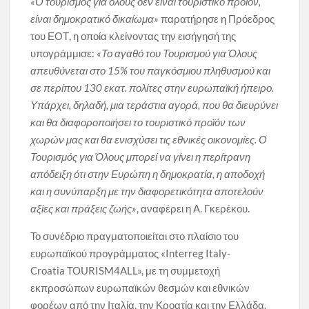
«Ο τουρισμός για όλους δεν είναι τουριστικό προϊόν,
είναι δημοκρατικό δικαίωμα»
παρατήρησε η Πρόεδρος
του ΕΟΤ, η οποία κλείνοντας την εισήγησή της
υπογράμμισε:
«Το αγαθό του Τουρισμού για Όλους
απευθύνεται στο 15% του παγκόσμιου πληθυσμού και
σε περίπου 130 εκατ. πολίτες στην ευρωπαϊκή ήπειρο.
Υπάρχει, δηλαδή, μια τεράστια αγορά, που θα διευρύνει
και θα διαφοροποιήσει το τουριστικό προϊόν των
χωρών μας και θα ενισχύσει τις εθνικές οικονομίες. Ο
Τουρισμός για Όλους μπορεί να γίνει η περίτρανη
απόδειξη ότι στην Ευρώπη η δημοκρατία, η αποδοχή
και η συνύπαρξη με την διαφορετικότητα αποτελούν
αξίες και πράξεις ζωής»
, αναφέρει η Α. Γκερέκου.
Το συνέδριο πραγματοποιείται στο πλαίσιο του
ευρωπαϊκού προγράμματος «Interreg Italy-
Croatia TOURISM4ALL», με τη συμμετοχή
εκπροσώπων ευρωπαϊκών θεσμών και εθνικών
φορέων από την Ιταλία, την Κροατία και την Ελλάδα.