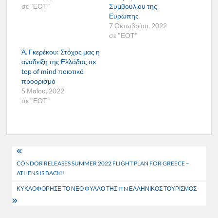
σε "ΕΟΤ"
Συμβουλίου της
Ευρώπης
7 Οκτωβρίου, 2022
σε "ΕΟΤ"
Ά. Γκερέκου: Στόχος μας η
ανάδειξη της Ελλάδας σε
top of mind ποιοτικό
προορισμό
5 Μαΐου, 2022
σε "ΕΟΤ"
Πλοήγηση
CONDOR RELEASES SUMMER 2022 FLIGHT PLAN FOR GREECE –
άρθρων
ATHENS IS BACK!!
ΚΥΚΛΟΦΟΡΗΣΕ ΤΟ ΝΕΟ ΦΥΛΛΟ ΤΗΣ ITN ΕΛΛΗΝΙΚΟΣ ΤΟΥΡΙΣΜΟΣ