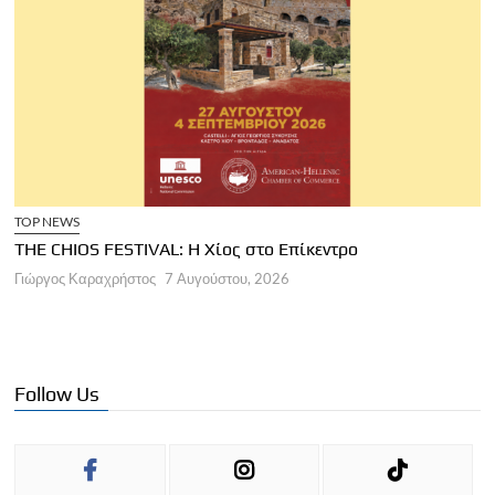
TOP NEWS
THE CHIOS FESTIVAL: Η Χίος στο Επίκεντρο
Α
Γιώργος Καραχρήστος
7 Αυγούστου, 2026
Π
Γ
Follow Us