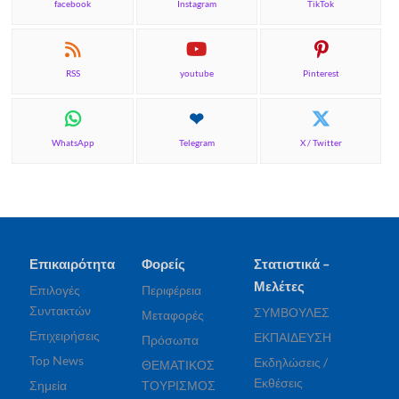
facebook
Instagram
TikTok
RSS
youtube
Pinterest
WhatsApp
Telegram
X / Twitter
Επικαιρότητα
Φορείς
Στατιστικά –
Μελέτες
Επιλογές
Περιφέρεια
Συντακτών
ΣΥΜΒΟΥΛΕΣ
Μεταφορές
Επιχειρήσεις
ΕΚΠΑΙΔΕΥΣΗ
Πρόσωπα
Top News
Εκδηλώσεις /
ΘΕΜΑΤΙΚΟΣ
Εκθέσεις
Σημεία
ΤΟΥΡΙΣΜΟΣ