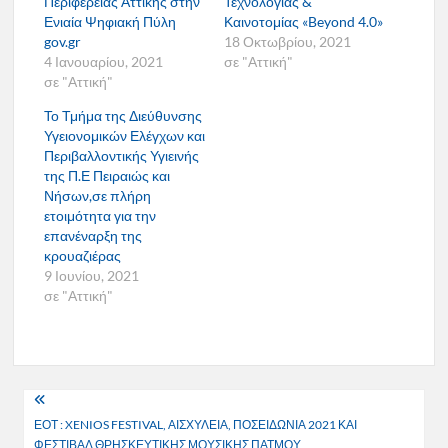
Περιφέρειας Αττικής στην
Τεχνολογίας &
Ενιαία Ψηφιακή Πύλη
Καινοτομίας «Beyond 4.0»
gov.gr
18 Οκτωβρίου, 2021
4 Ιανουαρίου, 2021
σε "Αττική"
σε "Αττική"
Το Τμήμα της Διεύθυνσης
Υγειονομικών Ελέγχων και
Περιβαλλοντικής Υγιεινής
της Π.Ε Πειραιώς και
Νήσων,σε πλήρη
ετοιμότητα για την
επανέναρξη της
κρουαζιέρας
9 Ιουνίου, 2021
σε "Αττική"
Πλοήγηση
ΕΟΤ : XENIOS FESTIVAL, ΑΙΣΧΥΛΕΙΑ, ΠΟΣΕΙΔΩΝΙΑ 2021 ΚΑΙ
άρθρων
ΦΕΣΤΙΒΑΛ ΘΡΗΣΚΕΥΤΙΚΗΣ ΜΟΥΣΙΚΗΣ ΠΑΤΜΟΥ