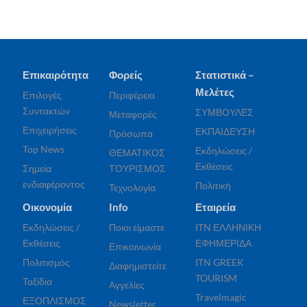
Επικαιρότητα
Φορείς
Στατιστικά –
Μελέτες
Επιλογές
Περιφέρεια
Συντακτών
ΣΥΜΒΟΥΛΕΣ
Μεταφορές
Επιχειρήσεις
ΕΚΠΑΙΔΕΥΣΗ
Πρόσωπα
Top News
Εκδηλώσεις /
ΘΕΜΑΤΙΚΟΣ
Εκθέσεις
Σημεία
ΤΟΥΡΙΣΜΟΣ
ενδιαφέροντος
Πολιτική
Τεχνολογία
Οικονομία
Info
Εταιρεία
Εκδηλώσεις /
Ποιοι είμαστε
ITN ΕΛΛΗΝΙΚΗ
Εκθέσεις
ΕΦΗΜΕΡΙΔΑ
Επικοινωνία
Πολιτισμός
ITN GREEK
Διαφημιστείτε
TOURISM
Ταξίδια
Αγγελίες
Travelmagic
ΕΞΟΠΛΙΣΜΟΣ
Newsletter