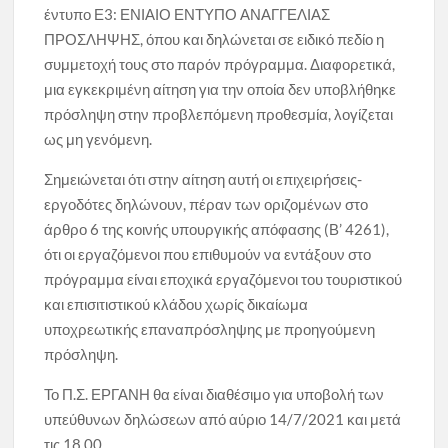
έντυπο Ε3: ΕΝΙΑΙΟ ΕΝΤΥΠΟ ΑΝΑΓΓΕΛΙΑΣ
ΠΡΟΣΛΗΨΗΣ, όπου και δηλώνεται σε ειδικό πεδίο η
συμμετοχή τους στο παρόν πρόγραμμα. Διαφορετικά,
μια εγκεκριμένη αίτηση για την οποία δεν υποβλήθηκε
πρόσληψη στην προβλεπόμενη προθεσμία, λογίζεται
ως μη γενόμενη.
Σημειώνεται ότι στην αίτηση αυτή οι επιχειρήσεις-
εργοδότες δηλώνουν, πέραν των οριζομένων στο
άρθρο 6 της κοινής υπουργικής απόφασης (Β’ 4261),
ότι οι εργαζόμενοι που επιθυμούν να εντάξουν στο
πρόγραμμα είναι εποχικά εργαζόμενοι του τουριστικού
και επισιτιστικού κλάδου χωρίς δικαίωμα
υποχρεωτικής επαναπρόσληψης με προηγούμενη
πρόσληψη.
Το Π.Σ. ΕΡΓΑΝΗ θα είναι διαθέσιμο για υποβολή των
υπεύθυνων δηλώσεων από αύριο 14/7/2021 και μετά
τις 18.00.