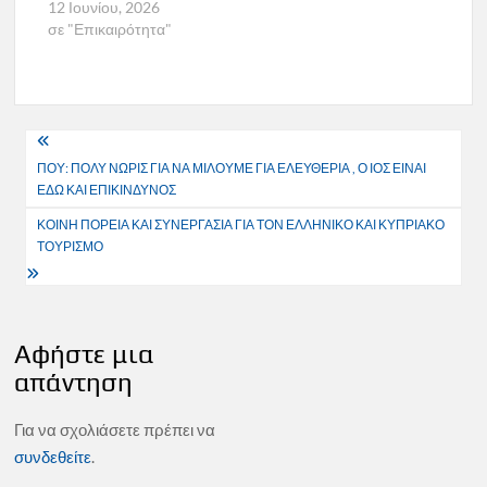
12 Ιουνίου, 2026
σε "Επικαιρότητα"
Πλοήγηση
ΠΟΥ: ΠΟΛΥ ΝΩΡΙΣ ΓΙΑ ΝΑ ΜΙΛΟΥΜΕ ΓΙΑ ΕΛΕΥΘΕΡΙΑ , Ο ΙΟΣ ΕΙΝΑΙ
άρθρων
ΕΔΩ ΚΑΙ ΕΠΙΚΙΝΔΥΝΟΣ
ΚΟΙΝΗ ΠΟΡΕΙΑ ΚΑΙ ΣΥΝΕΡΓΑΣΙΑ ΓΙΑ ΤΟΝ ΕΛΛΗΝΙΚΟ ΚΑΙ ΚΥΠΡΙΑΚΟ
ΤΟΥΡΙΣΜΟ
Αφήστε μια
απάντηση
Για να σχολιάσετε πρέπει να
συνδεθείτε
.