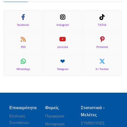
facebook
Instagram
TikTok
RSS
youtube
Pinterest
WhatsApp
Telegram
X / Twitter
Επικαιρότητα
Φορείς
Στατιστικά –
Μελέτες
Επιλογές
Περιφέρεια
Συντακτών
ΣΥΜΒΟΥΛΕΣ
Μεταφορές