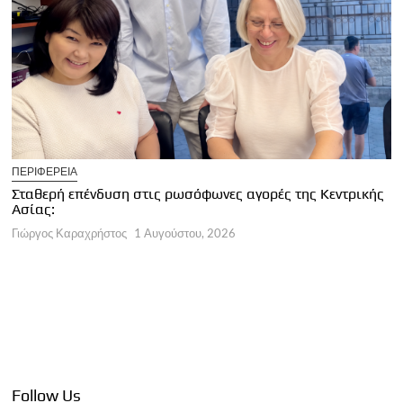
U
ΠΕΡΙΦΕΡΕΙΑ
Κ
Σταθερή επένδυση στις ρωσόφωνες αγορές της Κεντρικής
φ
Ασίας:
Γ
Γιώργος Καραχρήστος
1 Αυγούστου, 2026
Follow Us