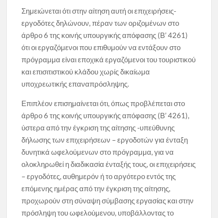
Σημειώνεται ότι στην αίτηση αυτή οι επιχειρήσεις-
εργοδότες δηλώνουν, πέραν των οριζομένων στο
άρθρο 6 της κοινής υπουργικής απόφασης (Β’ 4261)
ότι οι εργαζόμενοι που επιθυμούν να εντάξουν στο
πρόγραμμα είναι εποχικά εργαζόμενοι του τουριστικού
και επισιτιστικού κλάδου χωρίς δικαίωμα
υποχρεωτικής επαναπρόσληψης.
Επιπλέον επισημαίνεται ότι, όπως προβλέπεται στο
άρθρο 6 της κοινής υπουργικής απόφασης (Β’ 4261),
ύστερα από την έγκριση της αίτησης -υπεύθυνης
δήλωσης των επιχειρήσεων – εργοδοτών για ένταξη
δυνητικά ωφελούμενων στο πρόγραμμα, για να
ολοκληρωθεί η διαδικασία ένταξής τους, οι επιχειρήσεις
– εργοδότες, αυθημερόν ή το αργότερο εντός της
επόμενης ημέρας από την έγκριση της αίτησης,
προχωρούν στη σύναψη σύμβασης εργασίας και στην
πρόσληψη του ωφελούμενου, υποβάλλοντας το