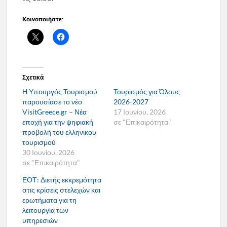
Κοινοποιήστε:
Σχετικά
Η Υπουργός Τουρισμού
Τουρισμός για Όλους
παρουσίασε το νέο
2026-2027
VisitGreece.gr – Νέα
17 Ιουνίου, 2026
εποχή για την ψηφιακή
σε "Επικαιρότητα"
προβολή του ελληνικού
τουρισμού
30 Ιουνίου, 2026
σε "Επικαιρότητα"
ΕΟΤ: Διετής εκκρεμότητα
στις κρίσεις στελεχών και
ερωτήματα για τη
λειτουργία των
υπηρεσιών