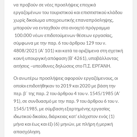
να προβούν σε νέες προσλήψεις εποχικά
εργαζομένων του τουριστικού και επισιτιστικού κλάδου
χωρίς δικαίωμα υποχρεωτικής επαναπρόσληψης,
μπορούν να ενταχθούν στο ανοιχτό πρόγραμμα
100.000 νέων επιδοτούμενων θέσεων εργασίας,
σύμφωνα με την παρ. 6 του άρθρου 129 του ν.
4808/2021 (Α’ 101) και κατά τα οριζόμενα στη σχετική
κοινή υπουργική απόφαση (Β’ 4261), υποβάλλοντας
αιτήσεις –υπεύθυνες δηλώσεις στο Π.Σ. ΕΡΓΑΝΗ.
Οι ανωτέρω προσλήψεις αφορούν εργαζόμενους, οι
οποίοι επιδοτήθηκαν το 2019 και 2020 με βάση την
περ. β΄ της παρ. 2 του άρθρου 4 του ν. 1545/1985 (Α’
91), σε συνδυασμό με την παρ. 9 του άρθρου 6 του ν.
1545/1985, με σύμβαση εξαρτημένης εργασίας
ιδιωτικού δικαίου, διάρκειας κατ’ ελάχιστον ενός (1)
μήνα και έως και έξι (6) μηνών, με πλήρη ή μερική
απασχόληση.