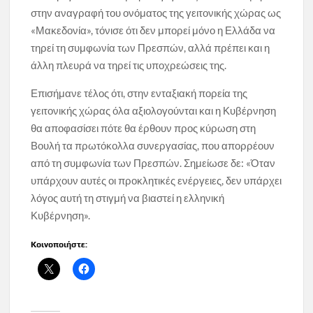
στην αναγραφή του ονόματος της γειτονικής χώρας ως
«Μακεδονία», τόνισε ότι δεν μπορεί μόνο η Ελλάδα να
τηρεί τη συμφωνία των Πρεσπών, αλλά πρέπει και η
άλλη πλευρά να τηρεί τις υποχρεώσεις της.
Επισήμανε τέλος ότι, στην ενταξιακή πορεία της
γειτονικής χώρας όλα αξιολογούνται και η Κυβέρνηση
θα αποφασίσει πότε θα έρθουν προς κύρωση στη
Βουλή τα πρωτόκολλα συνεργασίας, που απορρέουν
από τη συμφωνία των Πρεσπών. Σημείωσε δε: «Όταν
υπάρχουν αυτές οι προκλητικές ενέργειες, δεν υπάρχει
λόγος αυτή τη στιγμή να βιαστεί η ελληνική
Κυβέρνηση».
Κοινοποιήστε: