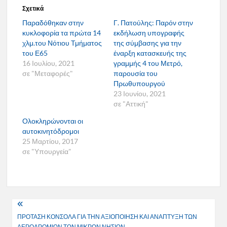
Σχετικά
Παραδόθηκαν στην
Γ. Πατούλης: Παρόν στην
κυκλοφορία τα πρώτα 14
εκδήλωση υπογραφής
χλμ.του Νότιου Τμήματος
της σύμβασης για την
του Ε65
έναρξη κατασκευής της
16 Ιουλίου, 2021
γραμμής 4 του Μετρό,
σε "Μεταφορές"
παρουσία του
Πρωθυπουργού
23 Ιουνίου, 2021
σε "Αττική"
Ολοκληρώνονται οι
αυτοκινητόδρομοι
25 Μαρτίου, 2017
σε "Υπουργεία"
Πλοήγηση
ΠΡΟΤΑΣΗ ΚΟΝΣΟΛΑ ΓΙΑ ΤΗΝ ΑΞΙΟΠΟΙΗΣΗ ΚΑΙ ΑΝΑΠΤΥΞΗ ΤΩΝ
άρθρων
ΑΕΡΟΔΡΟΜΙΩΝ ΤΩΝ ΜΙΚΡΩΝ ΝΗΣΙΩΝ