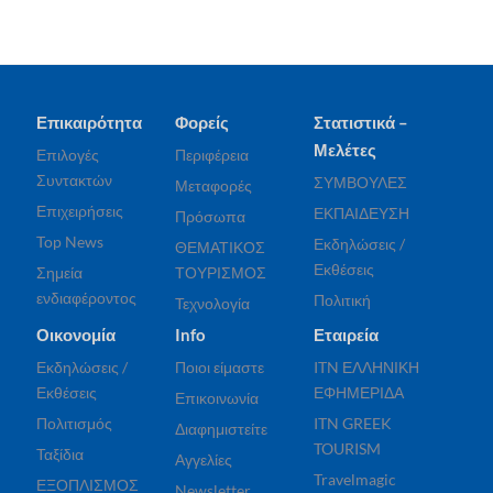
Επικαιρότητα
Φορείς
Στατιστικά –
Μελέτες
Επιλογές
Περιφέρεια
Συντακτών
ΣΥΜΒΟΥΛΕΣ
Μεταφορές
Επιχειρήσεις
ΕΚΠΑΙΔΕΥΣΗ
Πρόσωπα
Top News
Εκδηλώσεις /
ΘΕΜΑΤΙΚΟΣ
Εκθέσεις
Σημεία
ΤΟΥΡΙΣΜΟΣ
ενδιαφέροντος
Πολιτική
Τεχνολογία
Οικονομία
Info
Εταιρεία
Εκδηλώσεις /
Ποιοι είμαστε
ITN ΕΛΛΗΝΙΚΗ
Εκθέσεις
ΕΦΗΜΕΡΙΔΑ
Επικοινωνία
Πολιτισμός
ITN GREEK
Διαφημιστείτε
TOURISM
Ταξίδια
Αγγελίες
Travelmagic
ΕΞΟΠΛΙΣΜΟΣ
Newsletter