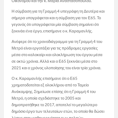
Οικονόμου και την κ. Μαρία Αναστασοπούλου.
Η σύμβαση για τη Γραμμή 4 υπεγράφη τη Δευτέρα και
σήμερα υπογράφεται και η σύμβαση για τον Ε65. Το
γεγονός ότι υπογράφεται μία σύμβαση σημαίνει ότι
ξεκινάει ένα έργο, επισήμανε ο κ. Καραμανλής.
Ανέφερε ότι το χρονοδιάγραμμα για τη Γραμμή 4 του
Μετρό είναι εργοτάξια για τις πρόδρομες εργασίες
μέσα στο καλοκαίρι και ολοκλήρωση του έργου μέσα
σε οκτώ χρόνια. Αλλά και ο Ε65 ξεκινάει μέσα στο
2021 και ο χρόνος υλοποίησης του είναι τρία χρόνια.
Ο κ. Καραμανλής επισήμανε ότι ο Ε65
χρηματοδοτείται εξ ολοκλήρου από το Ταμείο
Ανάκαμψης. Σημείωσε επίσης ότι η Γραμμή 4 του
Μετρό, η οποία σχεδιάστηκε το 2005 και
δημοπρατήθηκε το 2017, αποτελεί το μεγαλύτερο
δημόσιο έργο των τελευταίων ετών, το οποίο θα δώσει
λύσεις στην καθημερινότητα των πολιτών.