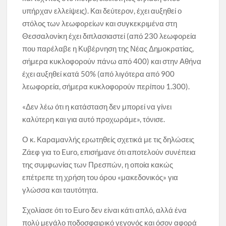
υπήρχαν ελλείψεις). Και δεύτερον, έχει αυξηθεί ο
στόλος των λεωφορείων και συγκεκριμένα στη
Θεσσαλονίκη έχει διπλασιαστεί (από 230 λεωφορεία
που παρέλαβε η Κυβέρνηση της Νέας Δημοκρατίας,
σήμερα κυκλοφορούν πάνω από 400) και στην Αθήνα
έχει αυξηθεί κατά 50% (από λιγότερα από 900
λεωφορεία, σήμερα κυκλοφορούν περίπου 1.300).
«Δεν λέω ότι η κατάσταση δεν μπορεί να γίνει
καλύτερη και για αυτό προχωράμε», τόνισε.
Ο κ. Καραμανλής ερωτηθείς σχετικά με τις δηλώσεις
Ζάεφ για το Euro, επισήμανε ότι αποτελούν συνέπεια
της συμφωνίας των Πρεσπών, η οποία κακώς
επέτρεπε τη χρήση του όρου «μακεδονικός» για
γλώσσα και ταυτότητα.
Σχολίασε ότι το Εuro δεν είναι κάτι απλό, αλλά ένα
πολύ μεγάλο ποδοσφαιρικό γεγονός και όσον αφορά