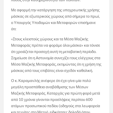
Με αφορμή την κατάργηση της υποχρεωτικής χρήσης
μάσκας σε εξωτερικούς χώρους από σήμερα το πρωί,
ο Υπουργός Υποδομών και Μεταφορών επισήμανε
ότι:
«Στους κλειστούς χώρους και τα Μέσα Μαζικής
Μεταφοράς πρέπει να φοράμε όλοι μάσκα» και τόνισε
ότι χρειάζεται προσοχή αυτή τη μεταβατική περίοδο.
Σημείωσε ότι η Αστυνομία συνεχίζει τους ελέγχους στα
Μέσα Μαζικής Μεταφοράς, εκτιμώντας ότι η χρήση της
μάσκας από τους επιβάτες είναι σχεδόν καθολική.
Ο κ. Καραμανλής ανέφερε ότι έχει γίνει μία πολύ
μεγάλη προσπάθεια αναβάθμισης των Μέσων
Μαζικής Μεταφοράς. Καταρχάς για πρώτη φορά μετά
από 10 χρόνια γίνονται προσλήψεις περίπου 600
ατόμων προσωπικού πεδίου (οδηγούς στα λεωφορεία
και τεχνίτες στο Μετρό, ειδικότητες δηλαδή όπου