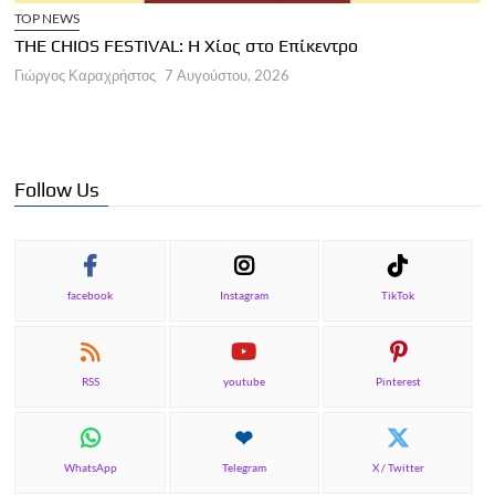
TOP NEWS
THE CHIOS FESTIVAL: Η Χίος στο Επίκεντρο
Α
Γιώργος Καραχρήστος
7 Αυγούστου, 2026
Π
Γ
Follow Us
facebook
Instagram
TikTok
RSS
youtube
Pinterest
WhatsApp
Telegram
X / Twitter